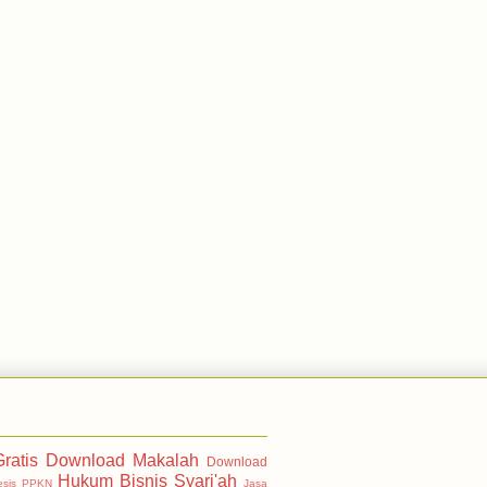
ratis
Download Makalah
Download
Hukum Bisnis Syari'ah
esis PPKN
Jasa