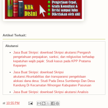
Artikel Terkait:
Akutansi
Jasa Buat Skripsi: download Skripsi akutansi:Pengaruh
pengetahuan perpajakan, sanksi, dan religiusitas terhadap
kepatuhan wajib pajak: Studi kasus pada KPP Pratama
Kepanjen
Jasa Buat Skripsi: download Skripsi
akutansi:Akuntabilitas dan transparansi pengelolaan
alokasi dana desa: Studi Pada Desa Sumberejo Dan Desa
Kandung Di Kecamatan Winongan Kabupaten Pasuruan
Jasa Buat Skripsi: download Skripsi akutansi:Analisis
penerapan PSAK 105 terhadap akuntansi pembiayaan
mudharabah: Studi Kasus Pada PT. Bank Tabungan
at
10:55 PM
Negara (PERSERO) Kantor Cabang Syariah Malang