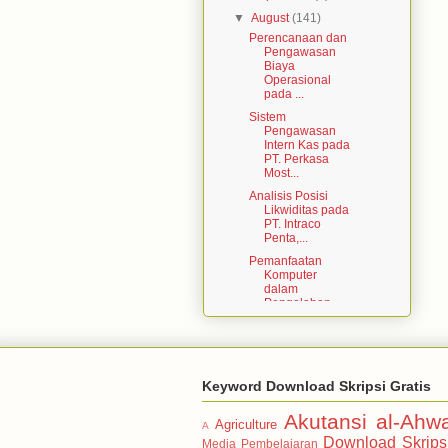
▼
August
(141)
Perencanaan dan
Pengawasan
Biaya
Operasional
pada ...
Sistem
Pengawasan
Intern Kas pada
PT. Perkasa
Most...
Analisis Posisi
Likwiditas pada
PT. Intraco
Penta,...
Pemanfaatan
Komputer
dalam
Pengolahan
Data pada PT...
Sistem
Penerimaan
dan
Pengeluaran
Keyword Download Skripsi Gratis
Kas pada BMT
Rau...
Akutansi
al-Ahw
Agriculture
A
Akuntansi Pajak
Download Skrips
Media Pembelajaran
Penghasilan