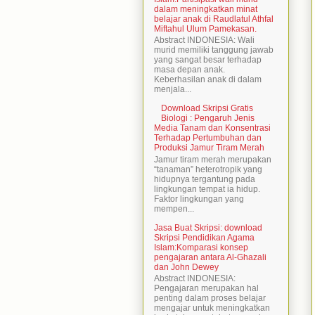
dalam meningkatkan minat
belajar anak di Raudlatul Athfal
Miftahul Ulum Pamekasan.
Abstract INDONESIA: Wali
murid memiliki tanggung jawab
yang sangat besar terhadap
masa depan anak.
Keberhasilan anak di dalam
menjala...
Download Skripsi Gratis
Biologi : Pengaruh Jenis
Media Tanam dan Konsentrasi
Terhadap Pertumbuhan dan
Produksi Jamur Tiram Merah
Jamur tiram merah merupakan
“tanaman” heterotropik yang
hidupnya tergantung pada
lingkungan tempat ia hidup.
Faktor lingkungan yang
mempen...
Jasa Buat Skripsi: download
Skripsi Pendidikan Agama
Islam:Komparasi konsep
pengajaran antara Al-Ghazali
dan John Dewey
Abstract INDONESIA:
Pengajaran merupakan hal
penting dalam proses belajar
mengajar untuk meningkatkan