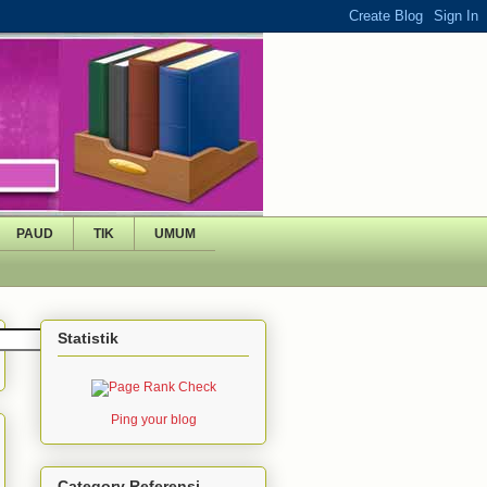
PAUD
TIK
UMUM
Statistik
Ping your blog
Category Referensi