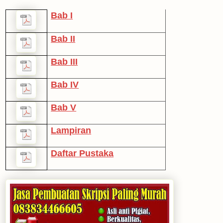
Bab I
Bab II
Bab III
Bab IV
Bab V
Lampiran
Daftar Pustaka