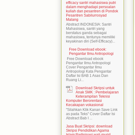
efficacy santri mahasiswa putri
dalam menghadapi persoalan
kuliah dan pesantren di Pondok
Pesantren Sabilurrosyad
Malang
Abstract INDONESIA: Santri
Mahasiswa, santri yang
berstatus ganda sebagai
mahasiswa, tentunya memiliki
keyakinan diri (Self-Efficacy)...
Free Download ebook:
Pengantar Ilmu Antropologi
Free Download ebook
Pengantar Ilmu Antropologi
Cover Pengantar Ilmu
Antropologi Kata Pengantar
Daftar Isi BAB 1 Asas Dan
Ruang Li...
Download Skripsi untuk
Anak SMK : Pembelajaran
Keterampilan Teknisi
Komputer Berorentasi
Kecakapan vokasional
"Silahkan Klik Kanan Save Link
as pada Teks" Cover Daftar Isi
Abstract Bab I ...
Jasa Buat Skripsi: download
Skripsi Pendidikan Agama
Islam:Partisipasi wali murid