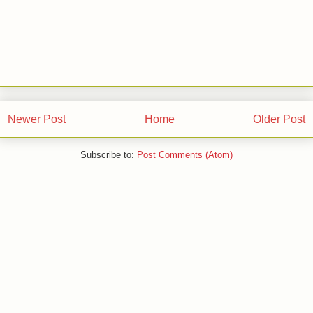
Jasa Buat Skripsi: download Skripsi akutansi:Analisis
akuntansi biaya lingkungan dalam proses pengolahan
limbah pada rumah sakit Gambiran Kota Kediri
Newer Post
Home
Older Post
Subscribe to:
Post Comments (Atom)