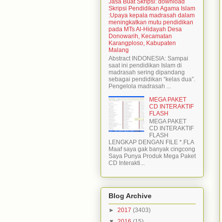
Jasa Buat Skripsi: download
Skripsi Pendidikan Agama Islam
:Upaya kepala madrasah dalam
meningkatkan mutu pendidikan
pada MTs Al-Hidayah Desa
Donowarih, Kecamatan
Karangploso, Kabupaten
Malang
Abstract INDONESIA: Sampai
saat ini pendidikan Islam di
madrasah sering dipandang
sebagai pendidikan “kelas dua”.
Pengelola madrasah ...
MEGA PAKET
CD INTERAKTIF
FLASH
MEGA PAKET
CD INTERAKTIF
FLASH
LENGKAP DENGAN FILE *.FLA
Maaf saya gak banyak cingcong
Saya Punya Produk Mega Paket
CD Interakti...
Blog Archive
►
2017
(3403)
▼
2016
(15)