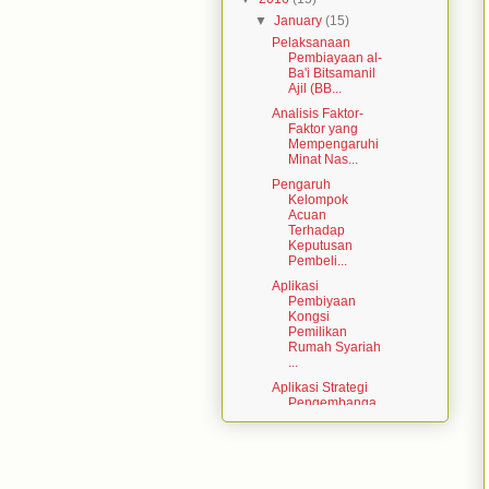
▼
January
(15)
Pelaksanaan
Pembiayaan al-
Ba'i Bitsamanil
Ajil (BB...
Analisis Faktor-
Faktor yang
Mempengaruhi
Minat Nas...
Pengaruh
Kelompok
Acuan
Terhadap
Keputusan
Pembeli...
Aplikasi
Pembiyaan
Kongsi
Pemilikan
Rumah Syariah
...
Aplikasi Strategi
Pengembanga
n Produk dalam
Mening...
Aplikasi
Pembiayaan