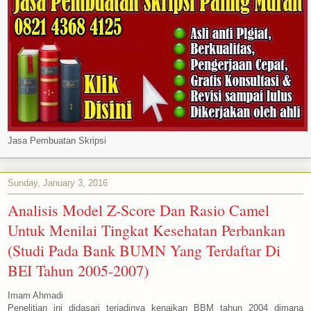
Jasa Pembuatan Skripsi
Sunday, January 3, 2016
Analisis Model Z-Score Dan Rasio Camel
Untuk Menilai Tingkat Kesehatan Perbankan
(Studi Pada Bank BUMN Yang Terdaftar Di
BEI Tahun 2005-2007)
Imam Ahmadi
Penelitian ini didasari terjadinya kenaikan BBM tahun 2004 dimana