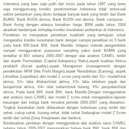
Indonesia yang baru saja pulih dari krisis pada tahun 1997 yang tentu
saja mengguncang kondisi perekonomian Indonesia tidak terkecuali
sektor perbankan yang disitu terdapat banyak bank yang terdiri dari Bank
BUMN, Bank BUSN devisa, Bank BUSN non devisa, Bank campuran ,
Bank Asing dengan adanya kenaikan harga BBM pada tahun 2004
akankah berdampak terhadap kondisi kesehatan perbankan di Indonesia.
Penelitian ini merupakan penelitian kualitatif yang bertujuan untuk
mengetahui kondisi kesehatan bank dengan sampel penelitian ini 3 bank
yaitu bank BRI,bank BNI, bank Mandiri. Adapun metode pengambilan
sampel menggunakan purposive sampling yakni bank BUMN yang
terdaftar di BEI selama 2005-2007 dengan alat analisis CAMEL terdiri
dari aspek Permodalan (Capital Adequency Ratio),aspek kualitas Aktiva
produktif (Asset quality),aspek Manajemen (management) dengan
pendekatan NPM (Net Profit Margin),aspek Rentabilitas (Earning), aspek
Likuiditas (Liquiditas) dan model Z score yang terdiri dari X1= modal/total
aktiva, X2= laba ditahan/total aktiva, X3= laba sebelum pajak dan
bunga/total aktiva, X4= nilai saham/total hutang, X5= penjualan/total
aktiva, Pada bank BRI ,bank BNI, bank Mandiri.Dengan menggunakan
alat analisis rasio CAMEL dan model Z score untuk menganalisa laporan
keuangan dari ketiga bank tersebut periode 2005-2007 yang dianalisis.
Tingkat kesehatan bank didasarkan dengan ketentuan yang terdiri dari
sehat, cukup sehat, kurang sehat ,tidak sehat.Sedangkan model Z Score
terdiri dari sehat,(Grey Area)rawan dan bankrut.
Berdasarkan penilaian dengan menggunakan alat analisis rasio CAMEL
selama tahun 2005-2007 menunjukkan bahwa bank BRI ,bank BNI dan