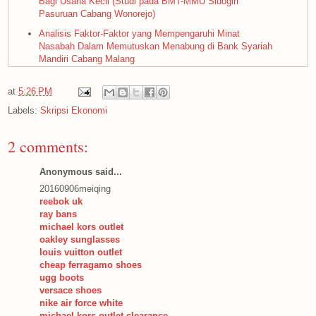
Bagi Usaha Kecil (Studi pada BMT-MMU Sidogiri
Pasuruan Cabang Wonorejo)
Analisis Faktor-Faktor yang Mempengaruhi Minat
Nasabah Dalam Memutuskan Menabung di Bank Syariah
Mandiri Cabang Malang
Pengaruh Kelompok Acuan Terhadap Keputusan
Pembelian handphone Nokia (Survei pada konsumen
at
5:26 PM
Handphone Global Teleshop cabang Malang)
Labels:
Skripsi Ekonomi
Aplikasi Pembiyaan Kongsi Pemilikan Rumah Syariah
Pada BMT Ahmad Yani Malang
2 comments:
Aplikasi Strategi Pengembangan Produk dalam
Meningkatkan Volume Penjualan (Studi Kasus pada PT
Anonymous said...
Industri Sandang Nusantara Unit II Patal Lawang)
20160906meiqing
Aplikasi Pembiayaan Mudharabah Dalam Meningkatkan
reebok uk
Profitabilitas PT. BPRS Bumi Rinjani Batu
ray bans
michael kors outlet
Internalisasi Etika Bisnis Islam Dalam Komunikasi
oakley sunglasses
Pemasaran (Studi Pada PT TELKOM Kandatel Malang)
louis vuitton outlet
cheap ferragamo shoes
Analisis profitabilitas baitul maal wa tamwil periode 2003-
ugg boots
2004(studi pada BMT MUU pasuruhan cabang wonorejo)
versace shoes
Merchandising Sebagai Alat Komunikasi Pemasaran
nike air force white
Produk Nestle (Studi pada PT. Padma Tirta Wisesa
michael kors outlet clearance