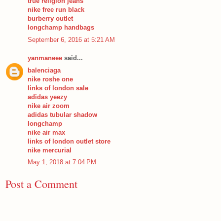
true religion jeans
nike free run black
burberry outlet
longchamp handbags
September 6, 2016 at 5:21 AM
yanmaneee
said...
balenciaga
nike roshe one
links of london sale
adidas yeezy
nike air zoom
adidas tubular shadow
longchamp
nike air max
links of london outlet store
nike mercurial
May 1, 2018 at 7:04 PM
Post a Comment