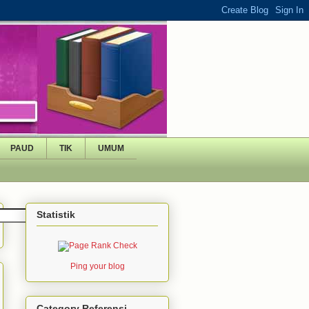
PAUD
TIK
UMUM
Statistik
Ping your blog
Category Referensi