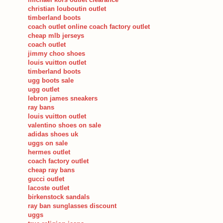
distributor Nestle Cabang Malang)
christian louboutin outlet
timberland boots
coach outlet online coach factory outlet
cheap mlb jerseys
coach outlet
jimmy choo shoes
louis vuitton outlet
timberland boots
ugg boots sale
ugg outlet
lebron james sneakers
ray bans
louis vuitton outlet
valentino shoes on sale
adidas shoes uk
uggs on sale
hermes outlet
coach factory outlet
cheap ray bans
gucci outlet
lacoste outlet
birkenstock sandals
ray ban sunglasses discount
uggs