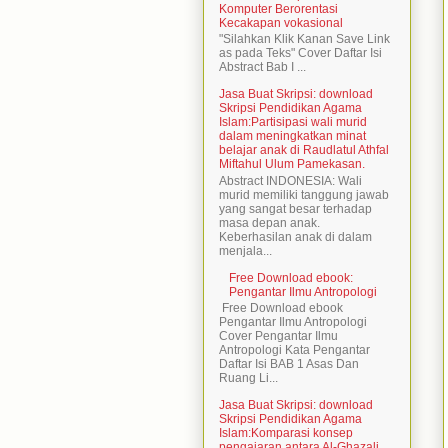
Komputer Berorentasi
Kecakapan vokasional
"Silahkan Klik Kanan Save Link
as pada Teks" Cover Daftar Isi
Abstract Bab I ...
Jasa Buat Skripsi: download
Skripsi Pendidikan Agama
Islam:Partisipasi wali murid
dalam meningkatkan minat
belajar anak di Raudlatul Athfal
Miftahul Ulum Pamekasan.
Abstract INDONESIA: Wali
murid memiliki tanggung jawab
yang sangat besar terhadap
masa depan anak.
Keberhasilan anak di dalam
menjala...
Free Download ebook:
Pengantar Ilmu Antropologi
Free Download ebook
Pengantar Ilmu Antropologi
Cover Pengantar Ilmu
Antropologi Kata Pengantar
Daftar Isi BAB 1 Asas Dan
Ruang Li...
Jasa Buat Skripsi: download
Skripsi Pendidikan Agama
Islam:Komparasi konsep
pengajaran antara Al-Ghazali