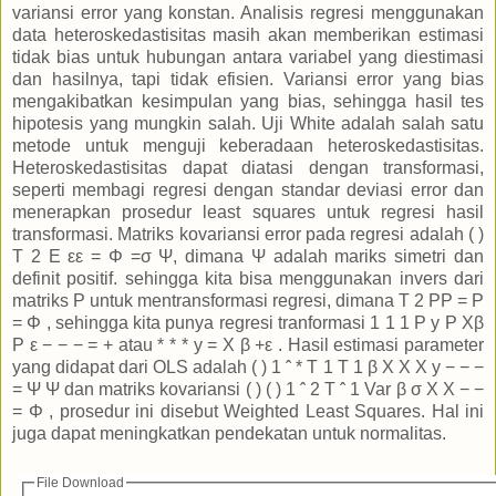
variansi error yang konstan. Analisis regresi menggunakan
data heteroskedastisitas masih akan memberikan estimasi
tidak bias untuk hubungan antara variabel yang diestimasi
dan hasilnya, tapi tidak efisien. Variansi error yang bias
mengakibatkan kesimpulan yang bias, sehingga hasil tes
hipotesis yang mungkin salah. Uji White adalah salah satu
metode untuk menguji keberadaan heteroskedastisitas.
Heteroskedastisitas dapat diatasi dengan transformasi,
seperti membagi regresi dengan standar deviasi error dan
menerapkan prosedur least squares untuk regresi hasil
transformasi. Matriks kovariansi error pada regresi adalah ( )
T 2 E εε = Φ =σ Ψ, dimana Ψ adalah mariks simetri dan
definit positif. sehingga kita bisa menggunakan invers dari
matriks P untuk mentransformasi regresi, dimana T 2 PP = P
= Φ , sehingga kita punya regresi tranformasi 1 1 1 P y P Xβ
P ε − − − = + atau * * * y = X β +ε . Hasil estimasi parameter
yang didapat dari OLS adalah ( ) 1 ˆ * T 1 T 1 β X X X y − − −
= Ψ Ψ dan matriks kovariansi ( ) ( ) 1 ˆ 2 T ˆ 1 Var β σ X X − −
= Φ , prosedur ini disebut Weighted Least Squares. Hal ini
juga dapat meningkatkan pendekatan untuk normalitas.
File Download