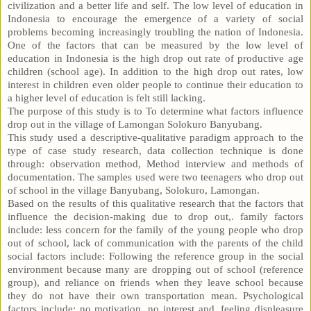
civilization and a better life and self. The low level of education in
Indonesia to encourage the emergence of a variety of social
problems becoming increasingly troubling the nation of Indonesia.
One of the factors that can be measured by the low level of
education in Indonesia is the high drop out rate of productive age
children (school age). In addition to the high drop out rates, low
interest in children even older people to continue their education to
a higher level of education is felt still lacking.
The purpose of this study is to To determine what factors influence
drop out in the village of Lamongan Solokuro Banyubang.
This study used a descriptive-qualitative paradigm approach to the
type of case study research, data collection technique is done
through: observation method, Method interview and methods of
documentation. The samples used were two teenagers who drop out
of school in the village Banyubang, Solokuro, Lamongan.
Based on the results of this qualitative research that the factors that
influence the decision-making due to drop out,. family factors
include: less concern for the family of the young people who drop
out of school, lack of communication with the parents of the child
social factors include: Following the reference group in the social
environment because many are dropping out of school (reference
group), and reliance on friends when they leave school because
they do not have their own transportation mean. Psychological
factors include: no motivation, no interest and, feeling displeasure