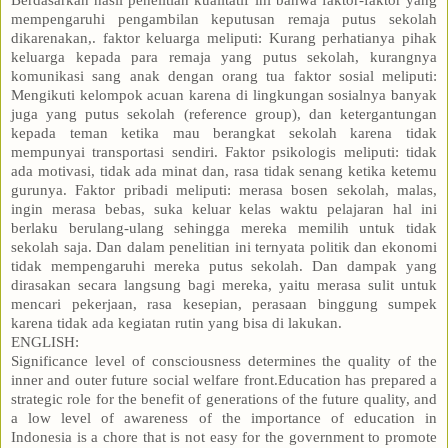
mempengaruhi pengambilan keputusan remaja putus sekolah
dikarenakan,. faktor keluarga meliputi: Kurang perhatianya pihak
keluarga kepada para remaja yang putus sekolah, kurangnya
komunikasi sang anak dengan orang tua faktor sosial meliputi:
Mengikuti kelompok acuan karena di lingkungan sosialnya banyak
juga yang putus sekolah (reference group), dan ketergantungan
kepada teman ketika mau berangkat sekolah karena tidak
mempunyai transportasi sendiri. Faktor psikologis meliputi: tidak
ada motivasi, tidak ada minat dan, rasa tidak senang ketika ketemu
gurunya. Faktor pribadi meliputi: merasa bosen sekolah, malas,
ingin merasa bebas, suka keluar kelas waktu pelajaran hal ini
berlaku berulang-ulang sehingga mereka memilih untuk tidak
sekolah saja. Dan dalam penelitian ini ternyata politik dan ekonomi
tidak mempengaruhi mereka putus sekolah. Dan dampak yang
dirasakan secara langsung bagi mereka, yaitu merasa sulit untuk
mencari pekerjaan, rasa kesepian, perasaan binggung sumpek
karena tidak ada kegiatan rutin yang bisa di lakukan.
ENGLISH:
Significance level of consciousness determines the quality of the
inner and outer future social welfare front.Education has prepared a
strategic role for the benefit of generations of the future quality, and
a low level of awareness of the importance of education in
Indonesia is a chore that is not easy for the government to promote