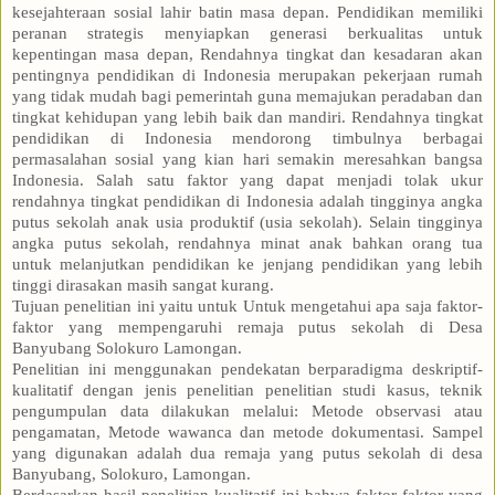
kesejahteraan sosial lahir batin masa depan. Pendidikan memiliki
peranan strategis menyiapkan generasi berkualitas untuk
kepentingan masa depan, Rendahnya tingkat dan kesadaran akan
pentingnya pendidikan di Indonesia merupakan pekerjaan rumah
yang tidak mudah bagi pemerintah guna memajukan peradaban dan
tingkat kehidupan yang lebih baik dan mandiri. Rendahnya tingkat
pendidikan di Indonesia mendorong timbulnya berbagai
permasalahan sosial yang kian hari semakin meresahkan bangsa
Indonesia. Salah satu faktor yang dapat menjadi tolak ukur
rendahnya tingkat pendidikan di Indonesia adalah tingginya angka
putus sekolah anak usia produktif (usia sekolah). Selain tingginya
angka putus sekolah, rendahnya minat anak bahkan orang tua
untuk melanjutkan pendidikan ke jenjang pendidikan yang lebih
tinggi dirasakan masih sangat kurang.
Tujuan penelitian ini yaitu untuk Untuk mengetahui apa saja faktor-
faktor yang mempengaruhi remaja putus sekolah di Desa
Banyubang Solokuro Lamongan.
Penelitian ini menggunakan pendekatan berparadigma deskriptif-
kualitatif dengan jenis penelitian penelitian studi kasus, teknik
pengumpulan data dilakukan melalui: Metode observasi atau
pengamatan, Metode wawanca dan metode dokumentasi. Sampel
yang digunakan adalah dua remaja yang putus sekolah di desa
Banyubang, Solokuro, Lamongan.
Berdasarkan hasil penelitian kualitatif ini bahwa faktor-faktor yang