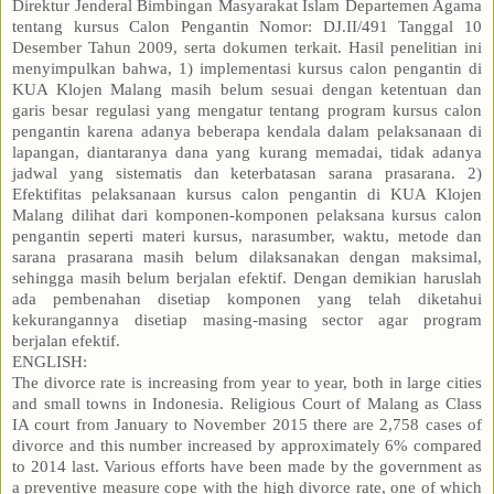
Direktur Jenderal Bimbingan Masyarakat Islam Departemen Agama
tentang kursus Calon Pengantin Nomor: DJ.II/491 Tanggal 10
Desember Tahun 2009, serta dokumen terkait. Hasil penelitian ini
menyimpulkan bahwa, 1) implementasi kursus calon pengantin di
KUA Klojen Malang masih belum sesuai dengan ketentuan dan
garis besar regulasi yang mengatur tentang program kursus calon
pengantin karena adanya beberapa kendala dalam pelaksanaan di
lapangan, diantaranya dana yang kurang memadai, tidak adanya
jadwal yang sistematis dan keterbatasan sarana prasarana. 2)
Efektifitas pelaksanaan kursus calon pengantin di KUA Klojen
Malang dilihat dari komponen-komponen pelaksana kursus calon
pengantin seperti materi kursus, narasumber, waktu, metode dan
sarana prasarana masih belum dilaksanakan dengan maksimal,
sehingga masih belum berjalan efektif. Dengan demikian haruslah
ada pembenahan disetiap komponen yang telah diketahui
kekurangannya disetiap masing-masing sector agar program
berjalan efektif.
ENGLISH:
The divorce rate is increasing from year to year, both in large cities
and small towns in Indonesia. Religious Court of Malang as Class
IA court from January to November 2015 there are 2,758 cases of
divorce and this number increased by approximately 6% compared
to 2014 last. Various efforts have been made ​​by the government as
a preventive measure cope with the high divorce rate, one of which