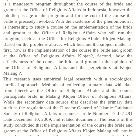
is a mandatory program throughout the course of the bride and
groom in the Office of Religious Affairs in Indonesia, however the
middle passage of the program and for the cost of the course the
bride is precisely revoked. With the existence of the phenomenon it
is interesting to study a course on the implementation of the bride
and groom at the Office of Religious Affairs who still run the
program, such as the Office for Religious Affairs Klojen Malang.
Based on the problems above, which became the subject matter is,
first, how is the implementation of the course the bride and groom
at the Office of Religious Affairs Klojen?, Second, how the
effectiveness of the course the bride and groom in the opinion of
the Office of Religious Affairs and the perpetrators at Klojen
Malang ?.
This research uses empirical legal research with a sociological
juridical approach. Methods of collecting primary data with data
from interviews the Office of Religious Affairs and the course
participants bride in Malang Klojen Office of Religious Affairs.
While the secondary data source that describes the primary data
such as the regulation of the Director General of Islamic Guidance
Society of Religious Affairs on courses bride Number: DJ.II / 491
Date December 10, 2009, and related documents. The results of this
study concluded that the implementation of the course the bride and
groom at the Office of Religious Affairs Klojen Malang still not in