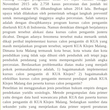
November 2015 ada 2.758 kasus perceraian dan jumlah ini
meningkat sekitar 6% dibandingkan tahun 2014 lalu. Berbagai
upaya telah dilakukan oleh pemerintah sebagai langkah preventif
untuk menanggulangi tingginya angka perceraian. Salah satunya
adalah dengan diwajibkannya program kursus calon pengantin
diseluruh KUA di Indonesia. Namun demikian ditengah berjalannya
program tersebut alokasi dana kursus calon pengantin justeru
dicabut. Dengan adanya fenomena tersebut maka menarik untuk
dikaji perihal implementasi kursus calon pengantin di KUA yang
masih menjalankan program tersebut, seperti KUA Klojen Malang.
Dimana kota Malang termasuk kota besar, kota wisata dan kota
pendidikan yang tidak saja dihuni oleh penduduk asli tetapi juga
penduduk pendatang yang tentu mempengaruhi jumlah angka
perceraian. Berdasarkan problematika diatas maka yang menjadi
pokok permasalahannya adalah, 1) bagaimanakah implementasi
kursus calon pengantin di KUA Klojen? 2) bagaimanakah
efektifitas kursus calon pengantin menurut pendapat pihak KUA
Klojen Malang dan peserta kursus calon pengantin?
Penelitian ini menggunakan jenis penelitian hukum empiris dengan
pendekatan yuridis sosiologis. Metode pengumpulan data primer
yaitu dengan data hasil wawancara pihak KUA dan paserta kursus
calon pengantin di KUA Klojen Malang. Sedangkan sumber data
sekunder yaitu yang menjelaskan data primer seperti peraturan