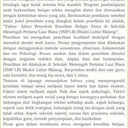
fisiologis agar kelak mereka bisa mandiri. Program pembelajaran
anak berkesulitan belajar sebisa mungkin diatur dan disesuaikan
dengan kebutuhan siswa yang ada. Berdasarkan pemikiran tersebut
maka judul penelitian yang diangkat dalam penelitian ini adalah,
”Faktor- faktor Penyebab Kesulitan Belajar Siswa di Sekolah
Menengah Pertama Luar Biasa (SMP LB) Bhakti Luhur Malang”.
Penelitian ini merupakan penelitian kualitatif deskriptif dengan
memakai desain studi kasus. Proses pengumpulan data dilakukan
dengan menggunakan metode wawancara, observasi, dokumentasi
dan tes Psikologi. Proses analisis data dalam penelitian dimulai
dengan kegiatan reduksi data, displai data dan kesimpulan.
Penelitian ini dilakukan di Sekolah Menengah Pertama Luar Biasa
(SMP LB) Bhakti Luhur Malang. Responden terdiri dari satu guru,
satu konselor, dua orang tua siswa, dan 5 siswa.
Temuan di lapanga menunjukan bahwa yang mempengaruhi
kesulitan belajar siswa meliputi faktor intern dan faktor ekstern.
Faktor intern meliputi aspek fisik dan aspek psikologis. Faktor
ekstern meliputi aspek sosial yang berupa kurangnya perhatian dan
dukungan dari lingkungan sekitar terhadap anak, aspek keluarga,
seperti cara didik orangtua, hubungan orang tua dengan anak yang
tidak sehat. Aspek sekolah seperti, sarana dan prasarana sekolah,
kapabilitas guru, metode penyampaian, dan kurikulum.
Peran guru dalam membantu siswa mengatasi kesulitan belajar,