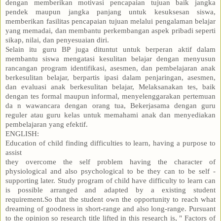
dengan memberikan motivasi pencapaian tujuan baik jangka
pendek maupun jangka panjang untuk kesuksesan siswa,
memberikan fasilitas pencapaian tujuan melalui pengalaman belajar
yang memadai, dan membantu perkembangan aspek pribadi seperti
sikap, nilai, dan penyesuaian diri.
Selain itu guru BP juga dituntut untuk berperan aktif dalam
membantu siswa mengatasi kesulitan belajar dengan menyusun
rancangan program identifikasi, asesmen, dan pembelajaran anak
berkesulitan belajar, berpartis ipasi dalam penjaringan, asesmen,
dan evaluasi anak berkesulitan belajar, Melaksanakan tes, baik
dengan tes formal maupun informal, menyelenggarakan pertemuan
da n wawancara dengan orang tua, Bekerjasama dengan guru
reguler atau guru kelas untuk memahami anak dan menyediakan
pembelajaran yang efektif.
ENGLISH:
Education of child finding difficulties to learn, having a purpose to
assist
they overcome the self problem having the character of
physiological and also psychological to be they can to be self -
supporting later. Study program of child have difficulty to learn can
is possible arranged and adapted by a existing student
requirement.So that the student own the opportunity to reach what
dreaming of goodness in short-range and also long-range. Pursuant
to the opinion so research title lifted in this research is, " Factors of