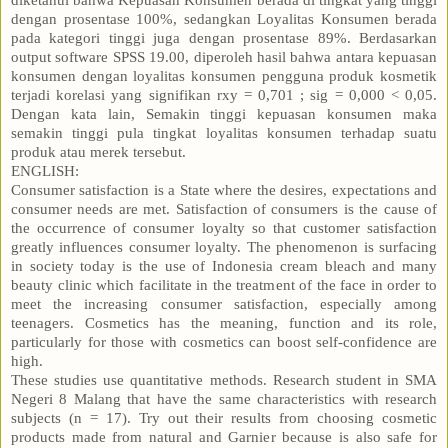
dengan prosentase 100%, sedangkan Loyalitas Konsumen berada
pada kategori tinggi juga dengan prosentase 89%. Berdasarkan
output software SPSS 19.00, diperoleh hasil bahwa antara kepuasan
konsumen dengan loyalitas konsumen pengguna produk kosmetik
terjadi korelasi yang signifikan rxy = 0,701 ; sig = 0,000 < 0,05.
Dengan kata lain, Semakin tinggi kepuasan konsumen maka
semakin tinggi pula tingkat loyalitas konsumen terhadap suatu
produk atau merek tersebut.
ENGLISH:
Consumer satisfaction is a State where the desires, expectations and
consumer needs are met. Satisfaction of consumers is the cause of
the occurrence of consumer loyalty so that customer satisfaction
greatly influences consumer loyalty. The phenomenon is surfacing
in society today is the use of Indonesia cream bleach and many
beauty clinic which facilitate in the treatment of the face in order to
meet the increasing consumer satisfaction, especially among
teenagers. Cosmetics has the meaning, function and its role,
particularly for those with cosmetics can boost self-confidence are
high.
These studies use quantitative methods. Research student in SMA
Negeri 8 Malang that have the same characteristics with research
subjects (n = 17). Try out their results from choosing cosmetic
products made from natural and Garnier because is also safe for