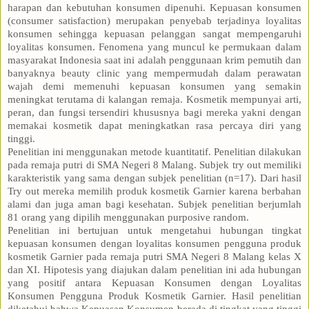
harapan dan kebutuhan konsumen dipenuhi. Kepuasan konsumen
(consumer satisfaction) merupakan penyebab terjadinya loyalitas
konsumen sehingga kepuasan pelanggan sangat mempengaruhi
loyalitas konsumen. Fenomena yang muncul ke permukaan dalam
masyarakat Indonesia saat ini adalah penggunaan krim pemutih dan
banyaknya beauty clinic yang mempermudah dalam perawatan
wajah demi memenuhi kepuasan konsumen yang semakin
meningkat terutama di kalangan remaja. Kosmetik mempunyai arti,
peran, dan fungsi tersendiri khususnya bagi mereka yakni dengan
memakai kosmetik dapat meningkatkan rasa percaya diri yang
tinggi.
Penelitian ini menggunakan metode kuantitatif. Penelitian dilakukan
pada remaja putri di SMA Negeri 8 Malang. Subjek try out memiliki
karakteristik yang sama dengan subjek penelitian (n=17). Dari hasil
Try out mereka memilih produk kosmetik Garnier karena berbahan
alami dan juga aman bagi kesehatan. Subjek penelitian berjumlah
81 orang yang dipilih menggunakan purposive random.
Penelitian ini bertujuan untuk mengetahui hubungan tingkat
kepuasan konsumen dengan loyalitas konsumen pengguna produk
kosmetik Garnier pada remaja putri SMA Negeri 8 Malang kelas X
dan XI. Hipotesis yang diajukan dalam penelitian ini ada hubungan
yang positif antara Kepuasan Konsumen dengan Loyalitas
Konsumen Pengguna Produk Kosmetik Garnier. Hasil penelitian
diketahui bahwa Kepuasan Konsumen berada di tingkat yang tinggi