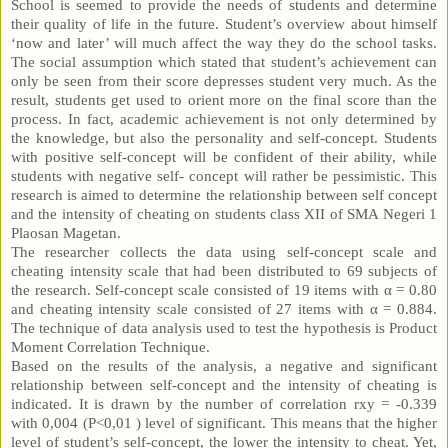
School is seemed to provide the needs of students and determine
their quality of life in the future. Student’s overview about himself
‘now and later’ will much affect the way they do the school tasks.
The social assumption which stated that student’s achievement can
only be seen from their score depresses student very much. As the
result, students get used to orient more on the final score than the
process. In fact, academic achievement is not only determined by
the knowledge, but also the personality and self-concept. Students
with positive self-concept will be confident of their ability, while
students with negative self- concept will rather be pessimistic. This
research is aimed to determine the relationship between self concept
and the intensity of cheating on students class XII of SMA Negeri 1
Plaosan Magetan.
The researcher collects the data using self-concept scale and
cheating intensity scale that had been distributed to 69 subjects of
the research. Self-concept scale consisted of 19 items with α = 0.80
and cheating intensity scale consisted of 27 items with α = 0.884.
The technique of data analysis used to test the hypothesis is Product
Moment Correlation Technique.
Based on the results of the analysis, a negative and significant
relationship between self-concept and the intensity of cheating is
indicated. It is drawn by the number of correlation rxy = -0.339
with 0,004 (P<0,01 ) level of significant. This means that the higher
level of student’s self-concept, the lower the intensity to cheat. Yet,