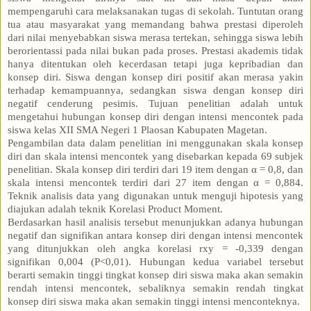
mempengaruhi cara melaksanakan tugas di sekolah. Tuntutan orang
tua atau masyarakat yang memandang bahwa prestasi diperoleh
dari nilai menyebabkan siswa merasa tertekan, sehingga siswa lebih
berorientassi pada nilai bukan pada proses. Prestasi akademis tidak
hanya ditentukan oleh kecerdasan tetapi juga kepribadian dan
konsep diri. Siswa dengan konsep diri positif akan merasa yakin
terhadap kemampuannya, sedangkan siswa dengan konsep diri
negatif cenderung pesimis. Tujuan penelitian adalah untuk
mengetahui hubungan konsep diri dengan intensi mencontek pada
siswa kelas XII SMA Negeri 1 Plaosan Kabupaten Magetan.
Pengambilan data dalam penelitian ini menggunakan skala konsep
diri dan skala intensi mencontek yang disebarkan kepada 69 subjek
penelitian. Skala konsep diri terdiri dari 19 item dengan α = 0,8, dan
skala intensi mencontek terdiri dari 27 item dengan α = 0,884.
Teknik analisis data yang digunakan untuk menguji hipotesis yang
diajukan adalah teknik Korelasi Product Moment.
Berdasarkan hasil analisis tersebut menunjukkan adanya hubungan
negatif dan signifikan antara konsep diri dengan intensi mencontek
yang ditunjukkan oleh angka korelasi rxy = -0,339 dengan
signifikan 0,004 (P<0,01). Hubungan kedua variabel tersebut
berarti semakin tinggi tingkat konsep diri siswa maka akan semakin
rendah intensi mencontek, sebaliknya semakin rendah tingkat
konsep diri siswa maka akan semakin tinggi intensi menconteknya.