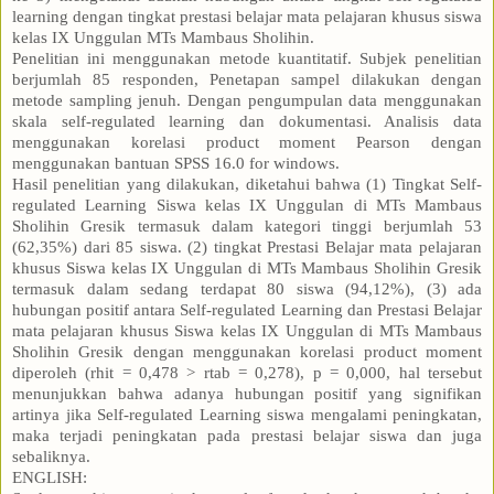
learning dengan tingkat prestasi belajar mata pelajaran khusus siswa
kelas IX Unggulan MTs Mambaus Sholihin.
Penelitian ini menggunakan metode kuantitatif. Subjek penelitian
berjumlah 85 responden, Penetapan sampel dilakukan dengan
metode sampling jenuh. Dengan pengumpulan data menggunakan
skala self-regulated learning dan dokumentasi. Analisis data
menggunakan korelasi product moment Pearson dengan
menggunakan bantuan SPSS 16.0 for windows.
Hasil penelitian yang dilakukan, diketahui bahwa (1) Tingkat Self-
regulated Learning Siswa kelas IX Unggulan di MTs Mambaus
Sholihin Gresik termasuk dalam kategori tinggi berjumlah 53
(62,35%) dari 85 siswa. (2) tingkat Prestasi Belajar mata pelajaran
khusus Siswa kelas IX Unggulan di MTs Mambaus Sholihin Gresik
termasuk dalam sedang terdapat 80 siswa (94,12%), (3) ada
hubungan positif antara Self-regulated Learning dan Prestasi Belajar
mata pelajaran khusus Siswa kelas IX Unggulan di MTs Mambaus
Sholihin Gresik dengan menggunakan korelasi product moment
diperoleh (rhit = 0,478 > rtab = 0,278), p = 0,000, hal tersebut
menunjukkan bahwa adanya hubungan positif yang signifikan
artinya jika Self-regulated Learning siswa mengalami peningkatan,
maka terjadi peningkatan pada prestasi belajar siswa dan juga
sebaliknya.
ENGLISH: