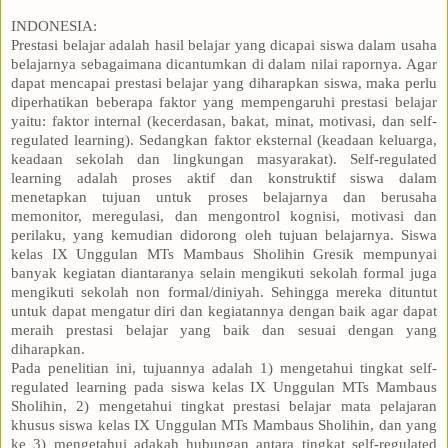
INDONESIA:
Prestasi belajar adalah hasil belajar yang dicapai siswa dalam usaha
belajarnya sebagaimana dicantumkan di dalam nilai rapornya. Agar
dapat mencapai prestasi belajar yang diharapkan siswa, maka perlu
diperhatikan beberapa faktor yang mempengaruhi prestasi belajar
yaitu: faktor internal (kecerdasan, bakat, minat, motivasi, dan self-
regulated learning). Sedangkan faktor eksternal (keadaan keluarga,
keadaan sekolah dan lingkungan masyarakat). Self-regulated
learning adalah proses aktif dan konstruktif siswa dalam
menetapkan tujuan untuk proses belajarnya dan berusaha
memonitor, meregulasi, dan mengontrol kognisi, motivasi dan
perilaku, yang kemudian didorong oleh tujuan belajarnya. Siswa
kelas IX Unggulan MTs Mambaus Sholihin Gresik mempunyai
banyak kegiatan diantaranya selain mengikuti sekolah formal juga
mengikuti sekolah non formal/diniyah. Sehingga mereka dituntut
untuk dapat mengatur diri dan kegiatannya dengan baik agar dapat
meraih prestasi belajar yang baik dan sesuai dengan yang
diharapkan.
Pada penelitian ini, tujuannya adalah 1) mengetahui tingkat self-
regulated learning pada siswa kelas IX Unggulan MTs Mambaus
Sholihin, 2) mengetahui tingkat prestasi belajar mata pelajaran
khusus siswa kelas IX Unggulan MTs Mambaus Sholihin, dan yang
ke 3) mengetahui adakah hubungan antara tingkat self-regulated