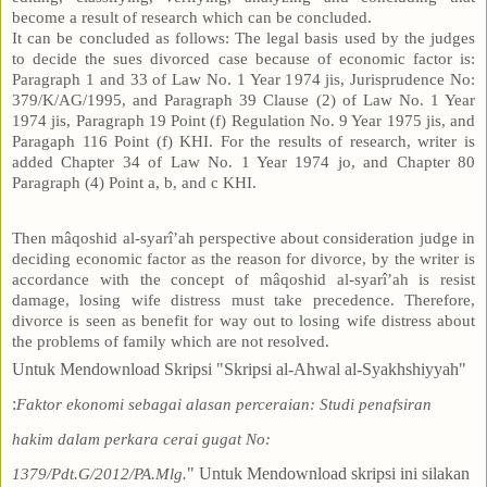
become a result of research which can be concluded.
It can be concluded as follows: The legal basis used by the judges
to decide the sues divorced case because of economic factor is:
Paragraph 1 and 33 of Law No. 1 Year 1974 jis, Jurisprudence No:
379/K/AG/1995, and Paragraph 39 Clause (2) of Law No. 1 Year
1974 jis, Paragraph 19 Point (f) Regulation No. 9 Year 1975 jis, and
Paragaph 116 Point (f) KHI. For the results of research, writer is
added Chapter 34 of Law No. 1 Year 1974 jo, and Chapter 80
Paragraph (4) Point a, b, and c KHI.
Then mâqoshid al-syarî’ah perspective about consideration judge in
deciding economic factor as the reason for divorce, by the writer is
accordance with the concept of mâqoshid al-syarî’ah is resist
damage, losing wife distress must take precedence. Therefore,
divorce is seen as benefit for way out to losing wife distress about
the problems of family which are not resolved.
Untuk Mendownload Skripsi "Skripsi al-Ahwal al-Syakhshiyyah"
:
Faktor ekonomi sebagai alasan perceraian: Studi penafsiran
hakim dalam perkara cerai gugat No:
"
Untuk Mendownload skripsi ini
silakan
1379/Pdt.G/2012/PA.Mlg.