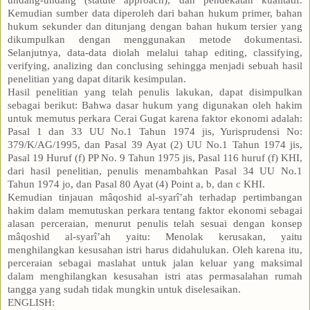
Kemudian sumber data diperoleh dari bahan hukum primer, bahan
hukum sekunder dan ditunjang dengan bahan hukum tersier yang
dikumpulkan dengan menggunakan metode dokumentasi.
Selanjutnya, data-data diolah melalui tahap editing, classifying,
verifying, analizing dan conclusing sehingga menjadi sebuah hasil
penelitian yang dapat ditarik kesimpulan.
Hasil penelitian yang telah penulis lakukan, dapat disimpulkan
sebagai berikut: Bahwa dasar hukum yang digunakan oleh hakim
untuk memutus perkara Cerai Gugat karena faktor ekonomi adalah:
Pasal 1 dan 33 UU No.1 Tahun 1974 jis, Yurisprudensi No:
379/K/AG/1995, dan Pasal 39 Ayat (2) UU No.1 Tahun 1974 jis,
Pasal 19 Huruf (f) PP No. 9 Tahun 1975 jis, Pasal 116 huruf (f) KHI,
dari hasil penelitian, penulis menambahkan Pasal 34 UU No.1
Tahun 1974 jo, dan Pasal 80 Ayat (4) Point a, b, dan c KHI.
Kemudian tinjauan mâqoshid al-syarî’ah terhadap pertimbangan
hakim dalam memutuskan perkara tentang faktor ekonomi sebagai
alasan perceraian, menurut penulis telah sesuai dengan konsep
mâqoshid al-syarî’ah yaitu: Menolak kerusakan, yaitu
menghilangkan kesusahan istri harus didahulukan. Oleh karena itu,
perceraian sebagai maslahat untuk jalan keluar yang maksimal
dalam menghilangkan kesusahan istri atas permasalahan rumah
tangga yang sudah tidak mungkin untuk diselesaikan.
ENGLISH: