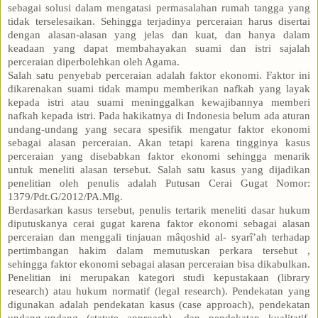
sebagai solusi dalam mengatasi permasalahan rumah tangga yang
tidak terselesaikan. Sehingga terjadinya perceraian harus disertai
dengan alasan-alasan yang jelas dan kuat, dan hanya dalam
keadaan yang dapat membahayakan suami dan istri sajalah
perceraian diperbolehkan oleh Agama.
Salah satu penyebab perceraian adalah faktor ekonomi. Faktor ini
dikarenakan suami tidak mampu memberikan nafkah yang layak
kepada istri atau suami meninggalkan kewajibannya memberi
nafkah kepada istri. Pada hakikatnya di Indonesia belum ada aturan
undang-undang yang secara spesifik mengatur faktor ekonomi
sebagai alasan perceraian. Akan tetapi karena tingginya kasus
perceraian yang disebabkan faktor ekonomi sehingga menarik
untuk meneliti alasan tersebut. Salah satu kasus yang dijadikan
penelitian oleh penulis adalah Putusan Cerai Gugat Nomor:
1379/Pdt.G/2012/PA.Mlg.
Berdasarkan kasus tersebut, penulis tertarik meneliti dasar hukum
diputuskanya cerai gugat karena faktor ekonomi sebagai alasan
perceraian dan menggali tinjauan mâqoshid al- syarî’ah terhadap
pertimbangan hakim dalam memutuskan perkara tersebut ,
sehingga faktor ekonomi sebagai alasan perceraian bisa dikabulkan.
Penelitian ini merupakan kategori studi kepustakaan (library
research) atau hukum normatif (legal research). Pendekatan yang
digunakan adalah pendekatan kasus (case approach), pendekatan
undang-undang (statute approach), dan pendekatan kualitatif.