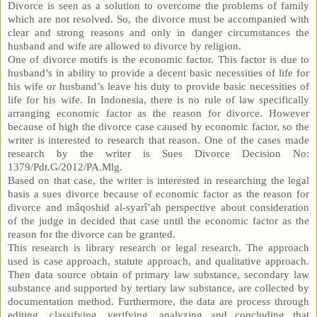
Divorce is seen as a solution to overcome the problems of family
which are not resolved. So, the divorce must be accompanied with
clear and strong reasons and only in danger circumstances the
husband and wife are allowed to divorce by religion.
One of divorce motifs is the economic factor. This factor is due to
husband’s in ability to provide a decent basic necessities of life for
his wife or husband’s leave his duty to provide basic necessities of
life for his wife. In Indonesia, there is no rule of law specifically
arranging economic factor as the reason for divorce. However
because of high the divorce case caused by economic factor, so the
writer is interested to research that reason. One of the cases made
research by the writer is Sues Divorce Decision No:
1379/Pdt.G/2012/PA.Mlg.
Based on that case, the writer is interested in researching the legal
basis a sues divorce because of economic factor as the reason for
divorce and mâqoshid al-syarî’ah perspective about consideration
of the judge in decided that case until the economic factor as the
reason for the divorce can be granted.
This research is library research or legal research. The approach
used is case approach, statute approach, and qualitative approach.
Then data source obtain of primary law substance, secondary law
substance and supported by tertiary law substance, are collected by
documentation method. Furthermore, the data are process through
editing, classifying, verifying, analyzing and concluding that