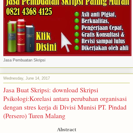
Jasa Pembuatan Skripsi
Wednesday, June 14, 2017
Jasa Buat Skripsi: download Skripsi
Psikologi:Korelasi antara perubahan organisasi
dengan stres kerja di Divisi Munisi PT. Pindad
(Persero) Turen Malang
Abstract