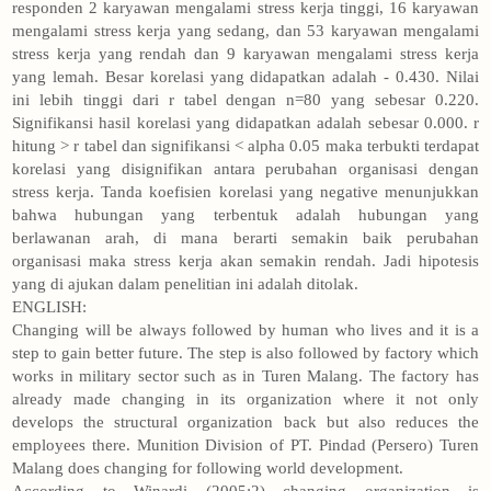
responden 2 karyawan mengalami stress kerja tinggi, 16 karyawan
mengalami stress kerja yang sedang, dan 53 karyawan mengalami
stress kerja yang rendah dan 9 karyawan mengalami stress kerja
yang lemah. Besar korelasi yang didapatkan adalah - 0.430. Nilai
ini lebih tinggi dari r tabel dengan n=80 yang sebesar 0.220.
Signifikansi hasil korelasi yang didapatkan adalah sebesar 0.000. r
hitung > r tabel dan signifikansi < alpha 0.05 maka terbukti terdapat
korelasi yang disignifikan antara perubahan organisasi dengan
stress kerja. Tanda koefisien korelasi yang negative menunjukkan
bahwa hubungan yang terbentuk adalah hubungan yang
berlawanan arah, di mana berarti semakin baik perubahan
organisasi maka stress kerja akan semakin rendah. Jadi hipotesis
yang di ajukan dalam penelitian ini adalah ditolak.
ENGLISH:
Changing will be always followed by human who lives and it is a
step to gain better future. The step is also followed by factory which
works in military sector such as in Turen Malang. The factory has
already made changing in its organization where it not only
develops the structural organization back but also reduces the
employees there. Munition Division of PT. Pindad (Persero) Turen
Malang does changing for following world development.