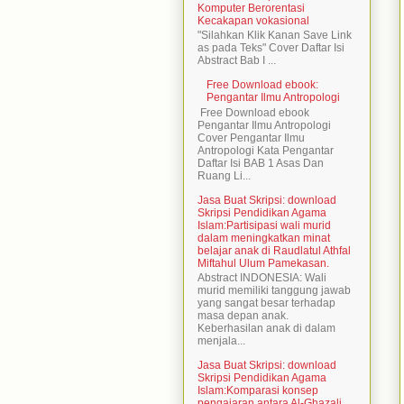
Komputer Berorentasi
Kecakapan vokasional
"Silahkan Klik Kanan Save Link
as pada Teks" Cover Daftar Isi
Abstract Bab I ...
Free Download ebook:
Pengantar Ilmu Antropologi
Free Download ebook
Pengantar Ilmu Antropologi
Cover Pengantar Ilmu
Antropologi Kata Pengantar
Daftar Isi BAB 1 Asas Dan
Ruang Li...
Jasa Buat Skripsi: download
Skripsi Pendidikan Agama
Islam:Partisipasi wali murid
dalam meningkatkan minat
belajar anak di Raudlatul Athfal
Miftahul Ulum Pamekasan.
Abstract INDONESIA: Wali
murid memiliki tanggung jawab
yang sangat besar terhadap
masa depan anak.
Keberhasilan anak di dalam
menjala...
Jasa Buat Skripsi: download
Skripsi Pendidikan Agama
Islam:Komparasi konsep
pengajaran antara Al-Ghazali