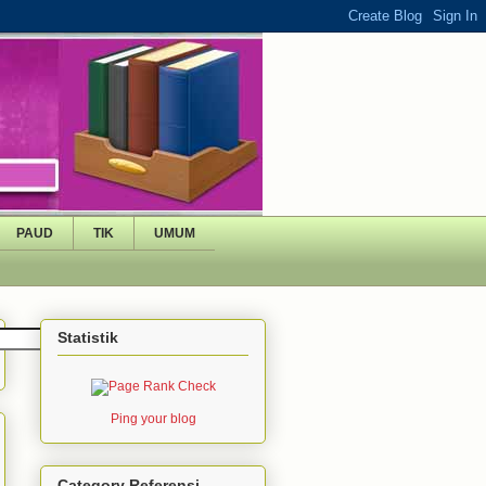
PAUD
TIK
UMUM
Statistik
Ping your blog
Category Referensi