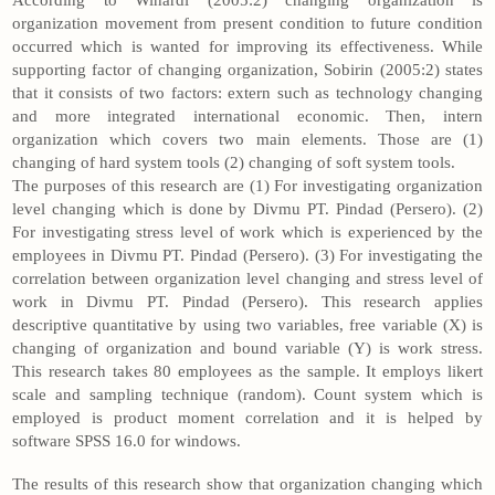
According to Winardi (2005:2) changing organization is
organization movement from present condition to future condition
occurred which is wanted for improving its effectiveness. While
supporting factor of changing organization, Sobirin (2005:2) states
that it consists of two factors: extern such as technology changing
and more integrated international economic. Then, intern
organization which covers two main elements. Those are (1)
changing of hard system tools (2) changing of soft system tools.
The purposes of this research are (1) For investigating organization
level changing which is done by Divmu PT. Pindad (Persero). (2)
For investigating stress level of work which is experienced by the
employees in Divmu PT. Pindad (Persero). (3) For investigating the
correlation between organization level changing and stress level of
work in Divmu PT. Pindad (Persero). This research applies
descriptive quantitative by using two variables, free variable (X) is
changing of organization and bound variable (Y) is work stress.
This research takes 80 employees as the sample. It employs likert
scale and sampling technique (random). Count system which is
employed is product moment correlation and it is helped by
software SPSS 16.0 for windows.
The results of this research show that organization changing which