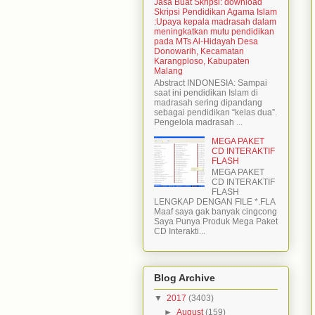
Jasa Buat Skripsi: download
Skripsi Pendidikan Agama Islam
:Upaya kepala madrasah dalam
meningkatkan mutu pendidikan
pada MTs Al-Hidayah Desa
Donowarih, Kecamatan
Karangploso, Kabupaten
Malang
Abstract INDONESIA: Sampai
saat ini pendidikan Islam di
madrasah sering dipandang
sebagai pendidikan “kelas dua”.
Pengelola madrasah ...
MEGA PAKET
CD INTERAKTIF
FLASH
MEGA PAKET
CD INTERAKTIF
FLASH
LENGKAP DENGAN FILE *.FLA
Maaf saya gak banyak cingcong
Saya Punya Produk Mega Paket
CD Interakti...
Blog Archive
▼
2017
(3403)
►
August
(159)