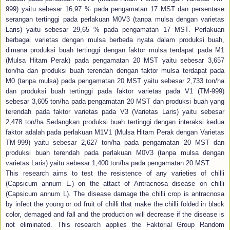
999) yaitu sebesar 16,97 % pada pengamatan 17 MST dan persentase
serangan tertinggi pada perlakuan M0V3 (tanpa mulsa dengan varietas
Laris) yaitu sebesar 29,65 % pada pengamatan 17 MST. Perlakuan
berbagai varietas dengan mulsa berbeda nyata dalam produksi buah,
dimana produksi buah tertinggi dengan faktor mulsa terdapat pada M1
(Mulsa Hitam Perak) pada pengamatan 20 MST yaitu sebesar 3,657
ton/ha dan produksi buah terendah dengan faktor mulsa terdapat pada
M0 (tanpa mulsa) pada pengamatan 20 MST yaitu sebesar 2,733 ton/ha
dan produksi buah tertinggi pada faktor varietas pada V1 (TM-999)
sebesar 3,605 ton/ha pada pengamatan 20 MST dan produksi buah yang
terendah pada faktor varietas pada V3 (Varietas Laris) yaitu sebesar
2,478 ton/ha Sedangkan produksi buah tertinggi dengan interaksi kedua
faktor adalah pada perlakuan M1V1 (Mulsa Hitam Perak dengan Varietas
TM-999) yaitu sebesar 2,627 ton/ha pada pengamatan 20 MST dan
produksi buah terendah pada perlakuan M0V3 (tanpa mulsa dengan
varietas Laris) yaitu sebesar 1,400 ton/ha pada pengamatan 20 MST.
This research aims to test the resistence of any varieties of chilli
(Capsicum annum L.) on the attact of Antracnosa disease on chilli
(Capsicum annum L). The disease damage the chilli crop is antracnosa
by infect the young or od fruit of chilli that make the chilli folded in black
color, demaged and fall and the production will decrease if the disease is
not eliminated. This research applies the Faktorial Group Random