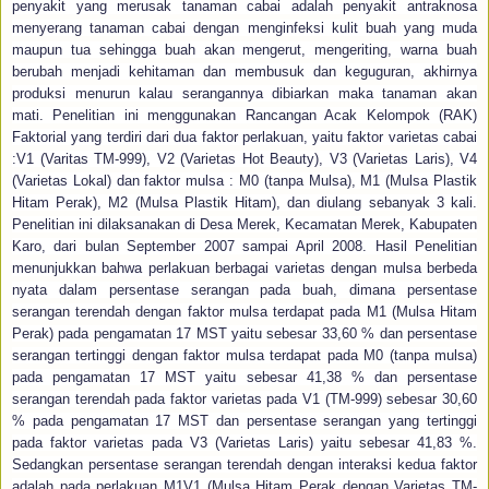
penyakit yang merusak tanaman cabai adalah penyakit antraknosa
menyerang tanaman cabai dengan menginfeksi kulit buah yang muda
maupun tua sehingga buah akan mengerut, mengeriting, warna buah
berubah menjadi kehitaman dan membusuk dan keguguran, akhirnya
produksi menurun kalau serangannya dibiarkan maka tanaman akan
mati. Penelitian ini menggunakan Rancangan Acak Kelompok (RAK)
Faktorial yang terdiri dari dua faktor perlakuan, yaitu faktor varietas cabai
:V1 (Varitas TM-999), V2 (Varietas Hot Beauty), V3 (Varietas Laris), V4
(Varietas Lokal) dan faktor mulsa : M0 (tanpa Mulsa), M1 (Mulsa Plastik
Hitam Perak), M2 (Mulsa Plastik Hitam), dan diulang sebanyak 3 kali.
Penelitian ini dilaksanakan di Desa Merek, Kecamatan Merek, Kabupaten
Karo, dari bulan September 2007 sampai April 2008. Hasil Penelitian
menunjukkan bahwa perlakuan berbagai varietas dengan mulsa berbeda
nyata dalam persentase serangan pada buah, dimana persentase
serangan terendah dengan faktor mulsa terdapat pada M1 (Mulsa Hitam
Perak) pada pengamatan 17 MST yaitu sebesar 33,60 % dan persentase
serangan tertinggi dengan faktor mulsa terdapat pada M0 (tanpa mulsa)
pada pengamatan 17 MST yaitu sebesar 41,38 % dan persentase
serangan terendah pada faktor varietas pada V1 (TM-999) sebesar 30,60
% pada pengamatan 17 MST dan persentase serangan yang tertinggi
pada faktor varietas pada V3 (Varietas Laris) yaitu sebesar 41,83 %.
Sedangkan persentase serangan terendah dengan interaksi kedua faktor
adalah pada perlakuan M1V1 (Mulsa Hitam Perak dengan Varietas TM-