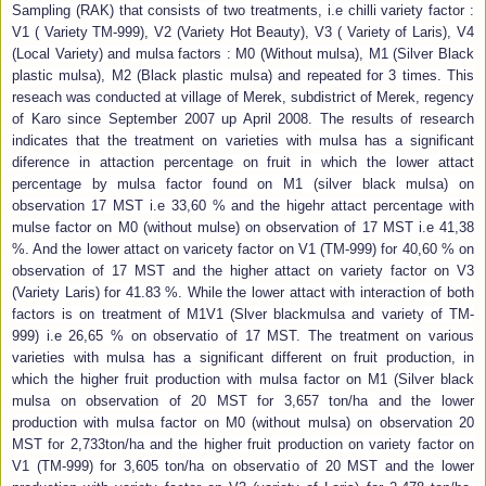
Sampling (RAK) that consists of two treatments, i.e chilli variety factor :
V1 ( Variety TM-999), V2 (Variety Hot Beauty), V3 ( Variety of Laris), V4
(Local Variety) and mulsa factors : M0 (Without mulsa), M1 (Silver Black
plastic mulsa), M2 (Black plastic mulsa) and repeated for 3 times. This
reseach was conducted at village of Merek, subdistrict of Merek, regency
of Karo since September 2007 up April 2008. The results of research
indicates that the treatment on varieties with mulsa has a significant
diference in attaction percentage on fruit in which the lower attact
percentage by mulsa factor found on M1 (silver black mulsa) on
observation 17 MST i.e 33,60 % and the higehr attact percentage with
mulse factor on M0 (without mulse) on observation of 17 MST i.e 41,38
%. And the lower attact on varicety factor on V1 (TM-999) for 40,60 % on
observation of 17 MST and the higher attact on variety factor on V3
(Variety Laris) for 41.83 %. While the lower attact with interaction of both
factors is on treatment of M1V1 (Slver blackmulsa and variety of TM-
999) i.e 26,65 % on observatio of 17 MST. The treatment on various
varieties with mulsa has a significant different on fruit production, in
which the higher fruit production with mulsa factor on M1 (Silver black
mulsa on observation of 20 MST for 3,657 ton/ha and the lower
production with mulsa factor on M0 (without mulsa) on observation 20
MST for 2,733ton/ha and the higher fruit production on variety factor on
V1 (TM-999) for 3,605 ton/ha on observatio of 20 MST and the lower