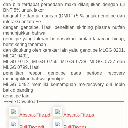
dan bila terdapat perbedaan maka dilanjutkan dengan uji
BNT 5% untuk fakor
tunggal Fe dan uji duncan (DMRT) 5 % untuk genotipe dan
interaksi antara Fe
dengan genotipe. Hasil penelitian skrining plasma nutfah
menunjukkan bahwa
genotipe yang toleran berdasarkan jumlah tanaman hidup,
berat kering tanaman
dan didukung oleh karakter lain yaitu genotipe MLGG 0201,
MLGG 0492,
MLGG 0712, MLGG 0756, MLGG 0738, MLGG 0737 dan
MLGG 0799. Hasil
penelitian respon genotipe pada periode recovery
menunjukkan bahwa genotipe
MLGG 0492 memiliki kemampuan me-recovery diri lebih
baik dibanding
genotipe lain.
File Download
Abstrak-File.pdf
Abstrak-File.ps
Full Text.pdf
Full Text.ps