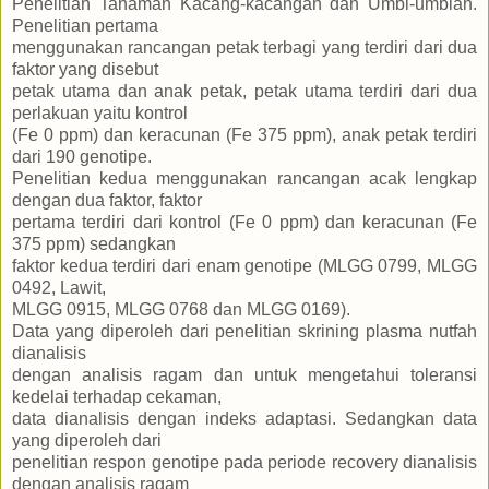
Penelitian Tanaman Kacang-kacangan dan Umbi-umbian.
Penelitian pertama
menggunakan rancangan petak terbagi yang terdiri dari dua
faktor yang disebut
petak utama dan anak petak, petak utama terdiri dari dua
perlakuan yaitu kontrol
(Fe 0 ppm) dan keracunan (Fe 375 ppm), anak petak terdiri
dari 190 genotipe.
Penelitian kedua menggunakan rancangan acak lengkap
dengan dua faktor, faktor
pertama terdiri dari kontrol (Fe 0 ppm) dan keracunan (Fe
375 ppm) sedangkan
faktor kedua terdiri dari enam genotipe (MLGG 0799, MLGG
0492, Lawit,
MLGG 0915, MLGG 0768 dan MLGG 0169).
Data yang diperoleh dari penelitian skrining plasma nutfah
dianalisis
dengan analisis ragam dan untuk mengetahui toleransi
kedelai terhadap cekaman,
data dianalisis dengan indeks adaptasi. Sedangkan data
yang diperoleh dari
penelitian respon genotipe pada periode recovery dianalisis
dengan analisis ragam