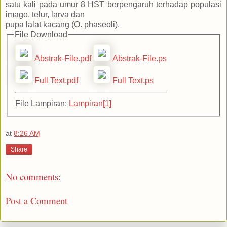
satu kali pada umur 8 HST berpengaruh terhadap populasi
imago, telur, larva dan
pupa lalat kacang (O. phaseoli).
File Download
Abstrak-File.pdf
Abstrak-File.ps
Full Text.pdf
Full Text.ps
File Lampiran:
Lampiran[1]
at
8:26 AM
Share
No comments:
Post a Comment