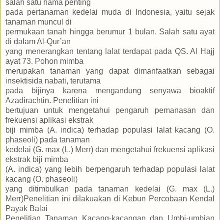
salah satu hama penting
pada pertanaman kedelai muda di Indonesia, yaitu sejak
tanaman muncul di
permukaan tanah hingga berumur 1 bulan. Salah satu ayat
di dalam Al-Qur’an
yang menerangkan tentang lalat terdapat pada QS. Al Hajj
ayat 73. Pohon mimba
merupakan tanaman yang dapat dimanfaatkan sebagai
insektisida nabati, terutama
pada bijinya karena mengandung senyawa bioaktif
Azadirachtin. Penelitian ini
bertujuan untuk mengetahui pengaruh pemanasan dan
frekuensi aplikasi ekstrak
biji mimba (A. indica) terhadap populasi lalat kacang (O.
phaseoli) pada tanaman
kedelai (G. max (L.) Merr) dan mengetahui frekuensi aplikasi
ekstrak biji mimba
(A. indica) yang lebih berpengaruh terhadap populasi lalat
kacang (O. phaseoli)
yang ditimbulkan pada tanaman kedelai (G. max (L.)
Merr)
Penelitian ini dilakuakan di Kebun Percobaan Kendal
Payak Balai
Penelitian Tanaman Kacang-kacangan dan Umbi-umbian