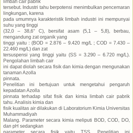
limbah cair pabrik
tersebut. Industri tahu berpotensi menimbulkan pencemaran
lingkungan, karena
pada umumnya karakteristik limbah industri ini mempunyai
suhu yang tinggi
(32,0 – 38,6° C), bersifat asam (5,1 – 5,8), berbau,
mengandung zat organik yang
tinggi yaitu : (BOD = 2.876 – 9.420 mg/L ; COD = 7.430 –
22.460 mg/L) dan zat
tersuspensi yang tinggi yaitu (SS = 3.290 – 6.720 mg/L).
Pengolahan limbah cair
ini dapat diolah secara fisik dan kimia dengan mengunakan
tanaman Azolla
pinnata.
Penelitian ini bertujuan untuk mengetahui pengaruh
kepadatan Azolla
pinnata terhadap sifat fisik dan kimia limbah cair pabrik
tahu. Analisis kimia dan
fisik kualitas air dilakukan di Laboratorium Kimia Universitas
Muhammadiyah
Malang. Parameter secara kimia meliputi BOD, COD, DO,
dan pH sedangkan
parameter secara fisik yaitu TSS. Penelitian ini