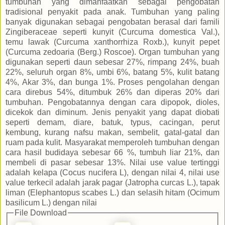
tumbuhan yang dimanfaatkan sebagai pengobatan
tradisional penyakit pada anak. Tumbuhan yang paling
banyak digunakan sebagai pengobatan berasal dari famili
Zingiberaceae seperti kunyit (Curcuma domestica Val.),
temu lawak (Curcuma xanthorrhiza Roxb.), kunyit pepet
(Curcuma zedoaria (Berg.) Roscoe). Organ tumbuhan yang
digunakan seperti daun sebesar 27%, rimpang 24%, buah
22%, seluruh organ 8%, umbi 6%, batang 5%, kulit batang
4%, Akar 3%, dan bunga 1%. Proses pengolahan dengan
cara direbus 54%, ditumbuk 26% dan diperas 20% dari
tumbuhan. Pengobatannya dengan cara dipopok, dioles,
dicekok dan diminum. Jenis penyakit yang dapat diobati
seperti demam, diare, batuk, typus, cacingan, perut
kembung, kurang nafsu makan, sembelit, gatal-gatal dan
ruam pada kulit. Masyarakat memperoleh tumbuhan dengan
cara hasil budidaya sebesar 66 %, tumbuh liar 21%, dan
membeli di pasar sebesar 13%. Nilai use value tertinggi
adalah kelapa (Cocus nucifera L), dengan nilai 4, nilai use
value terkecil adalah jarak pagar (Jatropha curcas L.), tapak
liman (Elephantopus scabes L.) dan selasih hitam (Ocimum
basilicum L.) dengan nilai
File Download