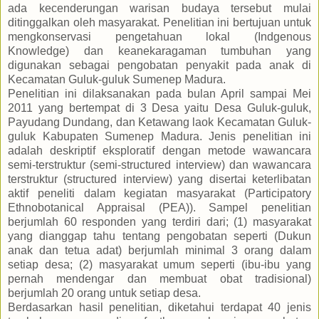
ada kecenderungan warisan budaya tersebut mulai
ditinggalkan oleh masyarakat. Penelitian ini bertujuan untuk
mengkonservasi pengetahuan lokal (Indgenous
Knowledge) dan keanekaragaman tumbuhan yang
digunakan sebagai pengobatan penyakit pada anak di
Kecamatan Guluk-guluk Sumenep Madura.
Penelitian ini dilaksanakan pada bulan April sampai Mei
2011 yang bertempat di 3 Desa yaitu Desa Guluk-guluk,
Payudang Dundang, dan Ketawang laok Kecamatan Guluk-
guluk Kabupaten Sumenep Madura. Jenis penelitian ini
adalah deskriptif eksploratif dengan metode wawancara
semi-terstruktur (semi-structured interview) dan wawancara
terstruktur (structured interview) yang disertai keterlibatan
aktif peneliti dalam kegiatan masyarakat (Participatory
Ethnobotanical Appraisal (PEA)). Sampel penelitian
berjumlah 60 responden yang terdiri dari; (1) masyarakat
yang dianggap tahu tentang pengobatan seperti (Dukun
anak dan tetua adat) berjumlah minimal 3 orang dalam
setiap desa; (2) masyarakat umum seperti (ibu-ibu yang
pernah mendengar dan membuat obat tradisional)
berjumlah 20 orang untuk setiap desa.
Berdasarkan hasil penelitian, diketahui terdapat 40 jenis