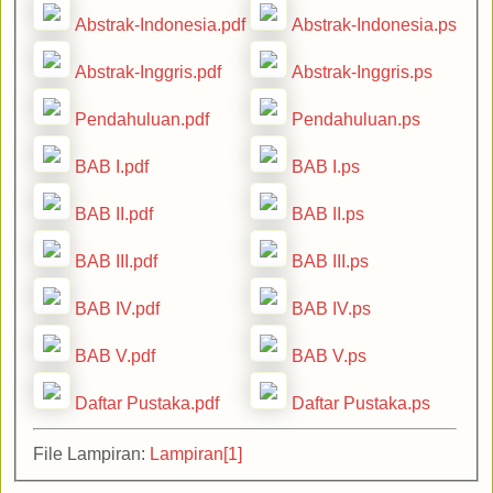
Abstrak-Indonesia.pdf
Abstrak-Indonesia.ps
Abstrak-Inggris.pdf
Abstrak-Inggris.ps
Pendahuluan.pdf
Pendahuluan.ps
BAB I.pdf
BAB I.ps
BAB II.pdf
BAB II.ps
BAB III.pdf
BAB III.ps
BAB IV.pdf
BAB IV.ps
BAB V.pdf
BAB V.ps
Daftar Pustaka.pdf
Daftar Pustaka.ps
File Lampiran:
Lampiran[1]