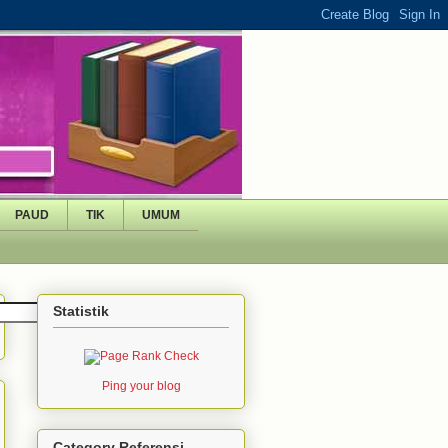
PAUD
TIK
UMUM
Statistik
Ping your blog
Category Referensi