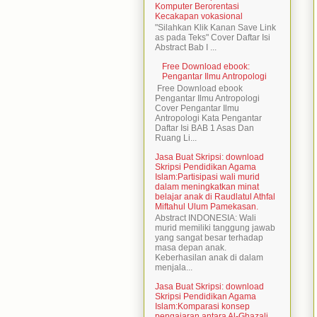
Komputer Berorentasi
Kecakapan vokasional
"Silahkan Klik Kanan Save Link
as pada Teks" Cover Daftar Isi
Abstract Bab I ...
Free Download ebook:
Pengantar Ilmu Antropologi
Free Download ebook
Pengantar Ilmu Antropologi
Cover Pengantar Ilmu
Antropologi Kata Pengantar
Daftar Isi BAB 1 Asas Dan
Ruang Li...
Jasa Buat Skripsi: download
Skripsi Pendidikan Agama
Islam:Partisipasi wali murid
dalam meningkatkan minat
belajar anak di Raudlatul Athfal
Miftahul Ulum Pamekasan.
Abstract INDONESIA: Wali
murid memiliki tanggung jawab
yang sangat besar terhadap
masa depan anak.
Keberhasilan anak di dalam
menjala...
Jasa Buat Skripsi: download
Skripsi Pendidikan Agama
Islam:Komparasi konsep
pengajaran antara Al-Ghazali