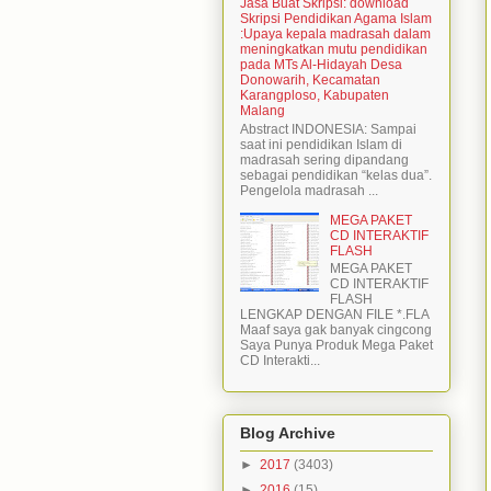
Jasa Buat Skripsi: download
Skripsi Pendidikan Agama Islam
:Upaya kepala madrasah dalam
meningkatkan mutu pendidikan
pada MTs Al-Hidayah Desa
Donowarih, Kecamatan
Karangploso, Kabupaten
Malang
Abstract INDONESIA: Sampai
saat ini pendidikan Islam di
madrasah sering dipandang
sebagai pendidikan “kelas dua”.
Pengelola madrasah ...
MEGA PAKET
CD INTERAKTIF
FLASH
MEGA PAKET
CD INTERAKTIF
FLASH
LENGKAP DENGAN FILE *.FLA
Maaf saya gak banyak cingcong
Saya Punya Produk Mega Paket
CD Interakti...
Blog Archive
►
2017
(3403)
►
2016
(15)