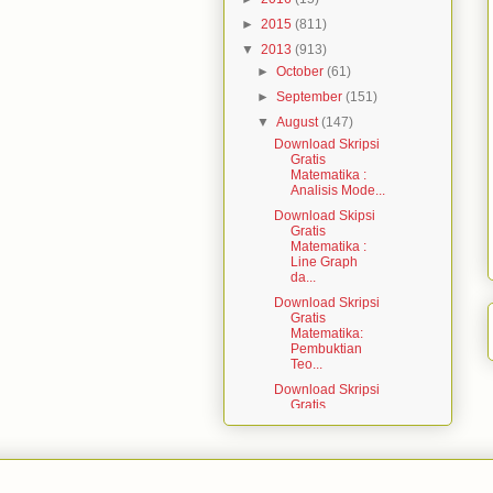
►
2015
(811)
▼
2013
(913)
►
October
(61)
►
September
(151)
▼
August
(147)
Download Skripsi
Gratis
Matematika :
Analisis Mode...
Download Skipsi
Gratis
Matematika :
Line Graph
da...
Download Skripsi
Gratis
Matematika:
Pembuktian
Teo...
Download Skripsi
Gratis
Matematika :
Faktorisasi p...
Download Skripsi
Gratis
Matematika :