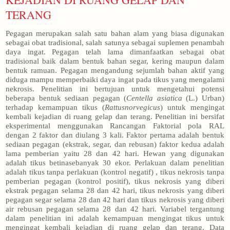
TERANG
Pegagan merupakan salah satu bahan alam yang biasa digunakan
sebagai obat tradisional, salah satunya sebagai suplemen penambah
daya ingat. Pegagan telah lama dimanfaatkan sebagai obat
tradisional baik dalam bentuk bahan segar, kering maupun dalam
bentuk ramuan. Pegagan mengandung sejumlah bahan aktif yang
diduga mampu memperbaiki daya ingat pada tikus yang mengalami
nekrosis. Penelitian ini bertujuan untuk mengetahui potensi
beberapa bentuk sediaan pegagan (
Centella asiatica
(L.) Urban)
terhadap kemampuan tikus (
Rattusnorvegicus
) untuk mengingat
kembali kejadian di ruang gelap dan terang. Penelitian ini bersifat
eksperimental menggunakan Rancangan Faktorial pola RAL
dengan 2 faktor dan diulang 3 kali. Faktor pertama adalah bentuk
sediaan pegagan (ekstrak, segar, dan rebusan) faktor kedua adalah
lama pemberian yaitu 28 dan 42 hari. Hewan yang digunakan
adalah tikus betinasebanyak 30 ekor. Perlakuan dalam penelitian
adalah tikus tanpa perlakuan (kontrol negatif) , tikus nekrosis tanpa
pemberian pegagan (kontrol positif), tikus nekrosis yang diberi
ekstrak pegagan selama 28 dan 42 hari, tikus nekrosis yang diberi
pegagan segar selama 28 dan 42 hari dan tikus nekrosis yang diberi
air rebusan pegagan selama 28 dan 42 hari. Variabel tergantung
dalam penelitian ini adalah kemampuan mengingat tikus untuk
mengingat kembali kejadian di ruang gelap dan terang. Data