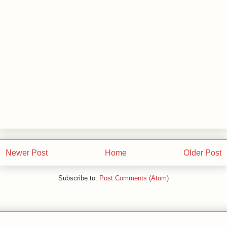
Download Skripsi Gratis Biologi : STUDI
KEANEKARAGAMAN MANGROVE DI TAMAN HUTAN
RAYA (TAHURA) NGURAH RAI DENPASAR BALI
Newer Post
Home
Older Post
Subscribe to:
Post Comments (Atom)