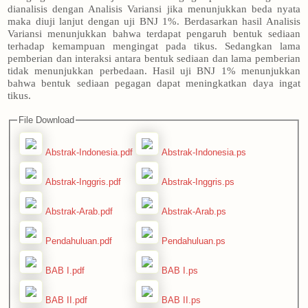
dianalisis dengan Analisis Variansi jika menunjukkan beda nyata
maka diuji lanjut dengan uji BNJ 1%. Berdasarkan hasil Analisis
Variansi menunjukkan bahwa terdapat pengaruh bentuk sediaan
terhadap kemampuan mengingat pada tikus. Sedangkan lama
pemberian dan interaksi antara bentuk sediaan dan lama pemberian
tidak menunjukkan perbedaan. Hasil uji BNJ 1% menunjukkan
bahwa bentuk sediaan pegagan dapat meningkatkan daya ingat
tikus.
File Download
Abstrak-Indonesia.pdf
Abstrak-Indonesia.ps
Abstrak-Inggris.pdf
Abstrak-Inggris.ps
Abstrak-Arab.pdf
Abstrak-Arab.ps
Pendahuluan.pdf
Pendahuluan.ps
BAB I.pdf
BAB I.ps
BAB II.pdf
BAB II.ps