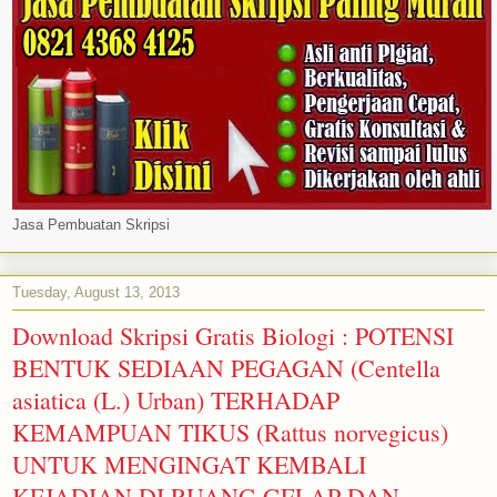
Jasa Pembuatan Skripsi
Tuesday, August 13, 2013
Download Skripsi Gratis Biologi : POTENSI
BENTUK SEDIAAN PEGAGAN (Centella
asiatica (L.) Urban) TERHADAP
KEMAMPUAN TIKUS (Rattus norvegicus)
UNTUK MENGINGAT KEMBALI
KEJADIAN DI RUANG GELAP DAN