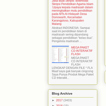
Jasa Buat Skripsi: download
Skripsi Pendidikan Agama Islam
:Upaya kepala madrasah dalam
meningkatkan mutu pendidikan
pada MTs Al-Hidayah Desa
Donowarih, Kecamatan
Karangploso, Kabupaten
Malang
Abstract INDONESIA: Sampai
saat ini pendidikan Islam di
madrasah sering dipandang
sebagai pendidikan “kelas dua”.
Pengelola madrasah ...
MEGA PAKET
CD INTERAKTIF
FLASH
MEGA PAKET
CD INTERAKTIF
FLASH
LENGKAP DENGAN FILE *.FLA
Maaf saya gak banyak cingcong
Saya Punya Produk Mega Paket
CD Interakti...
Blog Archive
►
2017
(3403)
►
2016
(15)