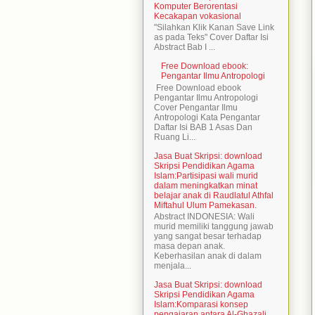
Komputer Berorentasi
Kecakapan vokasional
"Silahkan Klik Kanan Save Link
as pada Teks" Cover Daftar Isi
Abstract Bab I ...
Free Download ebook:
Pengantar Ilmu Antropologi
Free Download ebook
Pengantar Ilmu Antropologi
Cover Pengantar Ilmu
Antropologi Kata Pengantar
Daftar Isi BAB 1 Asas Dan
Ruang Li...
Jasa Buat Skripsi: download
Skripsi Pendidikan Agama
Islam:Partisipasi wali murid
dalam meningkatkan minat
belajar anak di Raudlatul Athfal
Miftahul Ulum Pamekasan.
Abstract INDONESIA: Wali
murid memiliki tanggung jawab
yang sangat besar terhadap
masa depan anak.
Keberhasilan anak di dalam
menjala...
Jasa Buat Skripsi: download
Skripsi Pendidikan Agama
Islam:Komparasi konsep
pengajaran antara Al-Ghazali