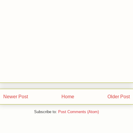
Sawit Kebun Bah Birung Ulu
Analisis Usahatani Jambu Biji (Studi Kasus : Desa Sugau,
Kecamatan Pancur Batu, Kabupaten Deli Serdang)
Newer Post
Home
Older Post
Subscribe to:
Post Comments (Atom)