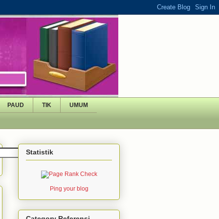
PAUD
TIK
UMUM
Statistik
Ping your blog
Category Referensi