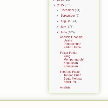
▼
2015
(811)
►
December
(81)
►
September
(5)
►
August
(141)
►
July
(178)
▼
June
(405)
Analisis Finansial
Usaha
Penggilingan
Padi Di Keca...
Faktor-Faktor
Yang
Mempengaruhi
Keputusan
Konsumen...
Integrasi Pasar
Tandan Buah
Segar Kelapa
Sawit Per...
Analisis
Usahatani Dan
Pemasaran
Jagung(Studi
Kasu...
Analisis