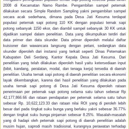
2008 di Kecamatan Namo Rambe. Pengambilan sampel peternak
dilakukan secara Simple Random Sampling yakni pengambilan sampel
secara acak sederhana, dimana pada Desa Jati Kesuma terdapat
populasi peternak sapi potong 110 KK dengan populasi ternak sapi
potong sebanyak 1150 ekor, dan diambil sampel sebanyak 30 KK untuk
dijadikan sampel dalam penelitian. Data yang dikumpulkan terdiri dari
data primer dan data skunder. Data primer diperoleh melalui daftar
kuisioner dan wawancara langsung dengan petani, sedangkan data
skunder diperoleh dari instansi yang terkait seperti Dinas Peternakan
Kabupaten Deli Serdang, Kantor Kepala Desa Jati Kesuma. Dari
penelitian yang telah dilakukan diperoleh hasil yaitu ketersediaan input
(bibit, kandang, peralatan, modal, dan tenaga kerja) tersedia di daerah
penelitian. Usaha ternak sapi potong di daerah penelitian secara ekonomi
layak dikembangkan, karena dari hasil penelitian yang dilakukan pada
usaha ternak sapi potong di Desa Jati Kesuma diperoleh rataan
penerimaan per peternak sapi potong selama satu tahun sebesar Rp
42,177,866.66 dan rataan pendapatan per peternak selama satu tahun
sebesar Rp. 10,622,123.33 dan rataan nilai ROI yang di peroleh lebih
besar dari pada tingkat suku bunga yang berlaku yakni sebesar 36.77%
dengan tingkat suku bunga pinjaman sebesar 8.25%. Masalah-masalah
yang di hadapi oleh peternak sapi potong di daerah penelitian adalah
musim hujan, saprodi masih tradisional, kurangnya perawatan terhadap