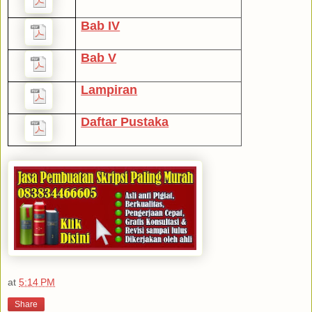
Bab IV
Bab V
Lampiran
Daftar Pustaka
at
5:14 PM
Share