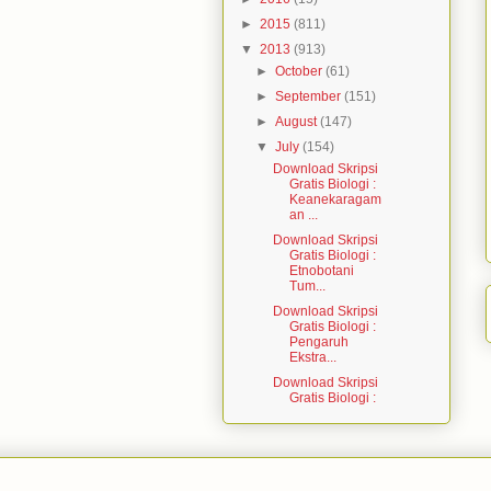
►
2015
(811)
▼
2013
(913)
►
October
(61)
►
September
(151)
►
August
(147)
▼
July
(154)
Download Skripsi
Gratis Biologi :
Keanekaragam
an ...
Download Skripsi
Gratis Biologi :
Etnobotani
Tum...
Download Skripsi
Gratis Biologi :
Pengaruh
Ekstra...
Download Skripsi
Gratis Biologi :
Pengaruh
Lama S...
Download Skripsi
Gratis Biologi :
Pengaruh