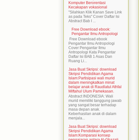
Komputer Berorentasi
Kecakapan vokasional
"Silahkan Klik Kanan Save Link
as pada Teks" Cover Daftar Isi
Abstract Bab I ...
Free Download ebook:
Pengantar Ilmu Antropologi
Free Download ebook
Pengantar Ilmu Antropologi
Cover Pengantar Ilmu
Antropologi Kata Pengantar
Daftar Isi BAB 1 Asas Dan
Ruang Li...
Jasa Buat Skripsi: download
Skripsi Pendidikan Agama
Islam:Partisipasi wali murid
dalam meningkatkan minat
belajar anak di Raudlatul Athfal
Miftahul Ulum Pamekasan.
Abstract INDONESIA: Wali
murid memiliki tanggung jawab
yang sangat besar terhadap
masa depan anak.
Keberhasilan anak di dalam
menjala...
Jasa Buat Skripsi: download
Skripsi Pendidikan Agama
Islam:Komparasi konsep
pengajaran antara Al-Ghazali