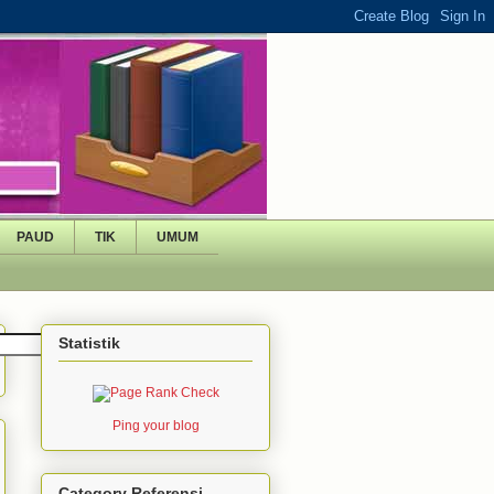
PAUD
TIK
UMUM
Statistik
Ping your blog
Category Referensi