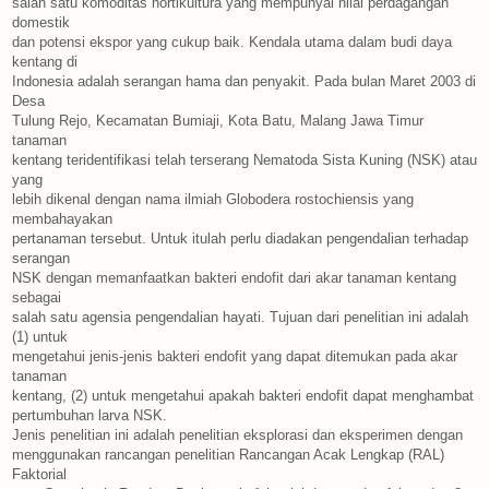
salah satu komoditas hortikultura yang mempunyai nilai perdagangan
domestik
dan potensi ekspor yang cukup baik. Kendala utama dalam budi daya
kentang di
Indonesia adalah serangan hama dan penyakit. Pada bulan Maret 2003 di
Desa
Tulung Rejo, Kecamatan Bumiaji, Kota Batu, Malang Jawa Timur
tanaman
kentang teridentifikasi telah terserang Nematoda Sista Kuning (NSK) atau
yang
lebih dikenal dengan nama ilmiah Globodera rostochiensis yang
membahayakan
pertanaman tersebut. Untuk itulah perlu diadakan pengendalian terhadap
serangan
NSK dengan memanfaatkan bakteri endofit dari akar tanaman kentang
sebagai
salah satu agensia pengendalian hayati. Tujuan dari penelitian ini adalah
(1) untuk
mengetahui jenis-jenis bakteri endofit yang dapat ditemukan pada akar
tanaman
kentang, (2) untuk mengetahui apakah bakteri endofit dapat menghambat
pertumbuhan larva NSK.
Jenis penelitian ini adalah penelitian eksplorasi dan eksperimen dengan
menggunakan rancangan penelitian Rancangan Acak Lengkap (RAL)
Faktorial