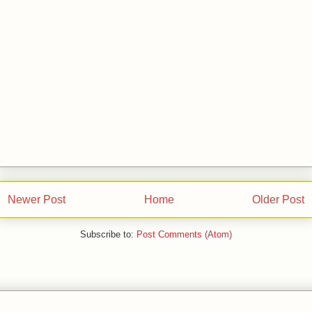
Download Skripsi Gratis Biologi : STUDI
KEANEKARAGAMAN MANGROVE DI TAMAN HUTAN
RAYA (TAHURA) NGURAH RAI DENPASAR BALI
Newer Post
Home
Older Post
Subscribe to:
Post Comments (Atom)