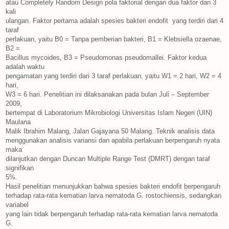
atau Completely Random Design pola faktorial dengan dua faktor dan 3
kali
ulangan. Faktor pertama adalah spesies bakteri endofit yang terdiri dari 4
taraf
perlakuan, yaitu B0 = Tanpa pemberian bakteri, B1 = Klebsiella ozaenae,
B2 =
Bacillus mycoides, B3 = Pseudomonas pseudomallei. Faktor kedua
adalah waktu
pengamatan yang terdiri dari 3 taraf perlakuan, yaitu W1 = 2 hari, W2 = 4
hari,
W3 = 6 hari. Penelitian ini dilaksanakan pada bulan Juli – September
2009,
bertempat di Laboratorium Mikrobiologi Universitas Islam Negeri (UIN)
Maulana
Malik Ibrahim Malang, Jalan Gajayana 50 Malang. Teknik analisis data
menggunakan analisis variansi dan apabila perlakuan berpengaruh nyata
maka
dilanjutkan dengan Duncan Multiple Range Test (DMRT) dengan taraf
signifikan
5%.
Hasil penelitian menunjukkan bahwa spesies bakteri endofit berpengaruh
terhadap rata-rata kematian larva nematoda G. rostochiensis, sedangkan
variabel
yang lain tidak berpengaruh terhadap rata-rata kematian larva nematoda
G.