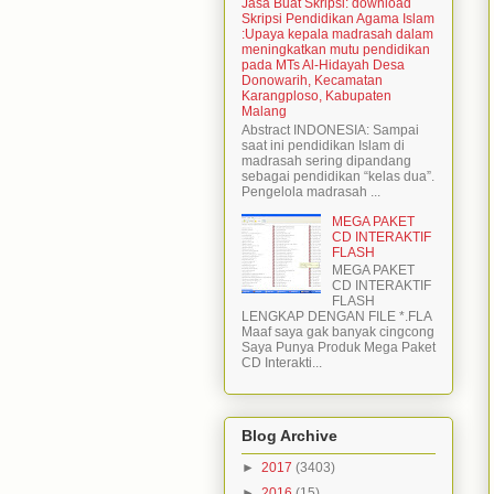
Jasa Buat Skripsi: download
Skripsi Pendidikan Agama Islam
:Upaya kepala madrasah dalam
meningkatkan mutu pendidikan
pada MTs Al-Hidayah Desa
Donowarih, Kecamatan
Karangploso, Kabupaten
Malang
Abstract INDONESIA: Sampai
saat ini pendidikan Islam di
madrasah sering dipandang
sebagai pendidikan “kelas dua”.
Pengelola madrasah ...
MEGA PAKET
CD INTERAKTIF
FLASH
MEGA PAKET
CD INTERAKTIF
FLASH
LENGKAP DENGAN FILE *.FLA
Maaf saya gak banyak cingcong
Saya Punya Produk Mega Paket
CD Interakti...
Blog Archive
►
2017
(3403)
►
2016
(15)