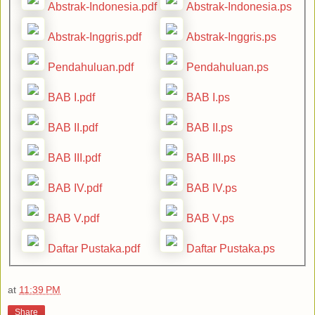
Abstrak-Indonesia.pdf
Abstrak-Indonesia.ps
Abstrak-Inggris.pdf
Abstrak-Inggris.ps
Pendahuluan.pdf
Pendahuluan.ps
BAB I.pdf
BAB I.ps
BAB II.pdf
BAB II.ps
BAB III.pdf
BAB III.ps
BAB IV.pdf
BAB IV.ps
BAB V.pdf
BAB V.ps
Daftar Pustaka.pdf
Daftar Pustaka.ps
at
11:39 PM
Share