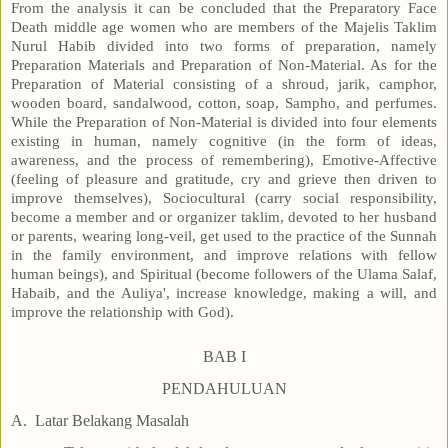
From the analysis it can be concluded that the Preparatory Face
Death middle age women who are members of the Majelis Taklim
Nurul Habib divided into two forms of preparation, namely
Preparation Materials and Preparation of Non-Material. As for the
Preparation of Material consisting of a shroud, jarik, camphor,
wooden board, sandalwood, cotton, soap, Sampho, and perfumes.
While the Preparation of Non-Material is divided into four elements
existing in human, namely cognitive (in the form of ideas,
awareness, and the process of remembering), Emotive-Affective
(feeling of pleasure and gratitude, cry and grieve then driven to
improve themselves), Sociocultural (carry social responsibility,
become a member and or organizer taklim, devoted to her husband
or parents, wearing long-veil, get used to the practice of the Sunnah
in the family environment, and improve relations with fellow
human beings), and Spiritual (become followers of the Ulama Salaf,
Habaib, and the Auliya', increase knowledge, making a will, and
improve the relationship with God).
BAB I
PENDAHULUAN
A.
Latar Belakang Masalah