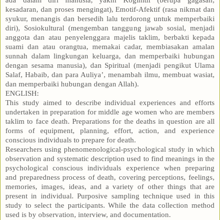
kesadaran, dan proses mengingat), Emotif-Afektif (rasa nikmat dan
syukur, menangis dan bersedih lalu terdorong untuk memperbaiki
diri), Sosiokultural (mengemban tanggung jawab sosial, menjadi
anggota dan atau penyelenggara majelis taklim, berbakti kepada
suami dan atau orangtua, memakai cadar, membiasakan amalan
sunnah dalam lingkungan keluarga, dan memperbaiki hubungan
dengan sesama manusia), dan Spiritual (menjadi pengikut Ulama
Salaf, Habaib, dan para Auliya’, menambah ilmu, membuat wasiat,
dan memperbaiki hubungan dengan Allah).
ENGLISH:
This study aimed to describe individual experiences and efforts
undertaken in preparation for middle age women who are members
taklim to face death. Preparations for the deaths in question are all
forms of equipment, planning, effort, action, and experience
conscious individuals to prepare for death.
Researchers using phenomenological-psychological study in which
observation and systematic description used to find meanings in the
psychological conscious individuals experience when preparing
and preparedness process of death, covering perceptions, feelings,
memories, images, ideas, and a variety of other things that are
present in individual. Purposive sampling technique used in this
study to select the participants. While the data collection method
used is by observation, interview, and documentation.