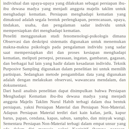
individual dan upaya-upaya yang dilakukan sebagai persiapan ibu-
ibu dewasa madya yang menjadi anggota majelis taklim untuk
menghadapi kematian. Persiapan menghadapi kematian yang
dimaksud adalah segala bentuk perlengkapan, perencanaan, upaya,
tindakan, usaha, dan pengalaman sadar individu untuk
mempersiapkan diri menghadapi kematian.
Peneliti menggunakan studi fenomenologi-psikologis dimana
Observasi dan deskripsi sistematis digunakan untuk menemukan
makna-makna psikologis pada pengalaman individu yang sadar
saat mempersiapkan diri dan proses kesiapan menghadapi
kematian, meliputi persepsi, perasaan, ingatan, gambaran, gagasan,
dan berbagai hal lain yang hadir dalam kesadaran individu. Teknik
Purposive Sampling digunakan dalam penelitian ini untuk memilih
partisipan. Sedangkan metode pengambilan data yang digunakan
adalah dengan melakukan observasi, wawancara mendalam, dan
dokumentasi.
Dari hasil analisis penelitian dapat disimpulkan bahwa Persiapan
Menghadapi Kematian ibu-ibu dewasa madya yang menjadi
anggota Majelis Taklim Nurul Habib terbagi dalam dua bentuk
persiapan, yakni Persiapan Material dan Persiapan Non-Material.
Adapun Persiapan Material terdiri dari kain kafan, jarik, kapur
barus, papan, cendana, kapas, sabun, sampho, dan minyak wangi.
Sementara Persiapan Non-Material terbagi dalam empat unsur yang
ada dalam diri manusia, yakni Koginitif (berupa gagasan,