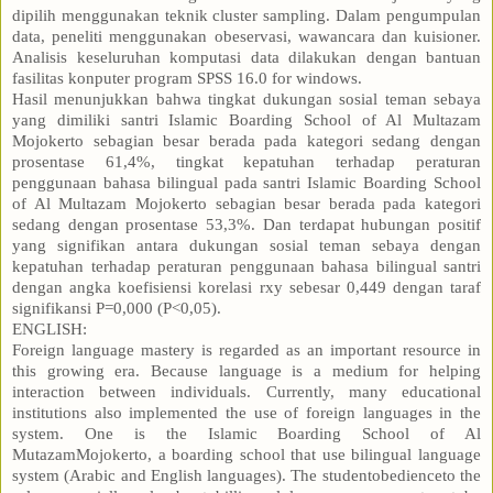
dipilih menggunakan teknik cluster sampling. Dalam pengumpulan
data, peneliti menggunakan obeservasi, wawancara dan kuisioner.
Analisis keseluruhan komputasi data dilakukan dengan bantuan
fasilitas konputer program SPSS 16.0 for windows.
Hasil menunjukkan bahwa tingkat dukungan sosial teman sebaya
yang dimiliki santri Islamic Boarding School of Al Multazam
Mojokerto sebagian besar berada pada kategori sedang dengan
prosentase 61,4%, tingkat kepatuhan terhadap peraturan
penggunaan bahasa bilingual pada santri Islamic Boarding School
of Al Multazam Mojokerto sebagian besar berada pada kategori
sedang dengan prosentase 53,3%. Dan terdapat hubungan positif
yang signifikan antara dukungan sosial teman sebaya dengan
kepatuhan terhadap peraturan penggunaan bahasa bilingual santri
dengan angka koefisiensi korelasi rxy sebesar 0,449 dengan taraf
signifikansi P=0,000 (P˂0,05).
ENGLISH:
Foreign language mastery is regarded as an important resource in
this growing era. Because language is a medium for helping
interaction between individuals. Currently, many educational
institutions also implemented the use of foreign languages in the
system. One is the Islamic Boarding School of Al
MutazamMojokerto, a boarding school that use bilingual language
system (Arabic and English languages). The studentobedienceto the