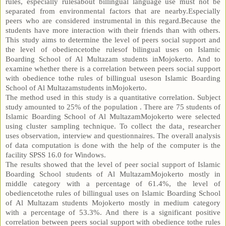
rules, especially rulesabout billingual language use must not be
separated from environmental factors that are nearby.Especially
peers who are considered instrumental in this regard.Because the
students have more interaction with their friends than with others.
This study aims to determine the level of peers social support and
the level of obediencetothe rulesof bilingual uses on Islamic
Boarding School of Al Multazam students inMojokerto. And to
examine whether there is a correlation between peers social support
with obedience tothe rules of billingual useson Islamic Boarding
School of Al Multazamstudents inMojokerto.
The method used in this study is a quantitative correlation. Subject
study amounted to 25% of the population . There are 75 students of
Islamic Boarding School of Al MultazamMojokerto were selected
using cluster sampling technique. To collect the data¸ researcher
uses observation, interview and questionnaires. The overall analysis
of data computation is done with the help of the computer is the
facility SPSS 16.0 for Windows.
The results showed that the level of peer social support of Islamic
Boarding School students of Al MultazamMojokerto mostly in
middle category with a percentage of 61.4%, the level of
obediencetothe rules of billingual uses on Islamic Boarding School
of Al Multazam students Mojokerto mostly in medium category
with a percentage of 53.3%. And there is a significant positive
correlation between peers social support with obedience tothe rules