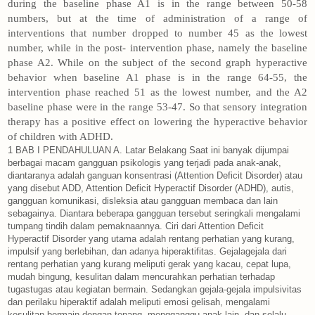
during the baseline phase A1 is in the range between 50-58
numbers, but at the time of administration of a range of
interventions that number dropped to number 45 as the lowest
number, while in the post- intervention phase, namely the baseline
phase A2. While on the subject of the second graph hyperactive
behavior when baseline A1 phase is in the range 64-55, the
intervention phase reached 51 as the lowest number, and the A2
baseline phase were in the range 53-47. So that sensory integration
therapy has a positive effect on lowering the hyperactive behavior
of children with ADHD.
1 BAB I PENDAHULUAN A. Latar Belakang Saat ini banyak dijumpai berbagai macam gangguan psikologis yang terjadi pada anak-anak, diantaranya adalah ganguan konsentrasi (Attention Deficit Disorder) atau yang disebut ADD, Attention Deficit Hyperactif Disorder (ADHD), autis, gangguan komunikasi, disleksia atau gangguan membaca dan lain sebagainya. Diantara beberapa gangguan tersebut seringkali mengalami tumpang tindih dalam pemaknaannya. Ciri dari Attention Deficit Hyperactif Disorder yang utama adalah rentang perhatian yang kurang, impulsif yang berlebihan, dan adanya hiperaktifitas. Gejalagejala dari rentang perhatian yang kurang meliputi gerak yang kacau, cepat lupa, mudah bingung, kesulitan dalam mencurahkan perhatian terhadap tugastugas atau kegiatan bermain. Sedangkan gejala-gejala impulsivitas dan perilaku hiperaktif adalah meliputi emosi gelisah, mengalami kesulitan bermain dengan tenang, mengganggu anak lain, dan selalu bergerak (Baihaqi & Sugiarmin, 2006:2). Gangguan-ganguan tersebut dapat merugikan berbagai pihak seperti orang tua, guru, teman dan juga diri sendiri. Orang tua kadang menganggap anak mereka bodoh karena nilai di rapornya jelek, padahal tidak semua anak yang memiliki nilai jelek berarti tingkat intelegensinya rendah, ada juga anak yang memang mengalami kesulitan dalam belajar dan hal tersebut tidak 2 disadari oleh orang tua. Berkembangnya gangguan psikologis tersebut membuat para ahli melakukan penelitian untuk memberikan penanganan yang tepat. Banyaknya pusat terapi untuk anak-anak berkebutuhan khusus termasuk anak yang mengalami Attention Deficit Disorder yang disingkat ADHD, pada pembahasan selanjutnya disebut ADHD menunjukan bahwa jumlah anak berkebutuhan khusus meningkat. Seperti yang ditunjukkan pada sebuah penelitian, mengatakan ADHD merupakan masalah psikologis yang paling banyak terjadi akhir-akhir ini, sekitar 3-10% terjadi di Amerika Serikat, 3-7% di Jerman, 5-10% di Kanada dan Selandia Baru. Di Indonesia angka kejadiannya masih belum ditemukan angka yang pasti, meskipun kelainan ini tampak cukup banyak terjadi dan sering dijumpai pada anak usia pra sekolah dan usia sekolah (Rusmawati & Dewi, 2011:73). Saputro (2005) mengatakan, di Indonesia populasi anak Sekolah Dasar adalah 16,3% dari total populasi yaitu 25,85 juta anak. Berdasarkan data tersebut diperkirakan tambahan kasus baru ADHD sebanyak 9000 kasus. Sebagian besar orang tua ataupun guru masih menganggap anak dengan gangguan tersebut sebagai anak “nakal” atau “malas”. Padahal anak dengan gangguan tersebut apabila tidak mendapat pertolongan yang tepat, akan mengalami kesulitan belajar, prestasi belajar buruk, gagal sekolah, tingkah lakunya menganggu, sikapnya tampak sulit diterima oleh lingkungannya dan bahkan cenderung tidak disukai oleh orang tua ataupun guru (Rusmawati & Dewi, 2011:74). 3 ADHD dibagi menjadi 3 subtipe: tipe predominan tidak adanya perhatian, tipe predominan hiperaktif/impulsif, dan tipe kombinasi yang ditandai oleh tidak adanya perhatian dan hiperaktivitas-impulsivitas tingkat tinggi (APA, 2000 dalam Nevid, Rathus & Greene, 2005:160). Gangguan ini biasanya didiagnosis pertama kali ketika anak berada di sekolah dasar, ketika masalah dengan perhatian atau hiperaktivitas-impulsivitas menyulitkan anak menyesuaikan diri. Walau tanda-tanda hiperaktif sudah sering teramati sejak awal, banyak anak kecil yang terlalu aktif tidak mengembangkan ADHD (Nevid, dkk, 2005:160). Banyak upaya yang dilakukan oleh ahli untuk menangani kasus ADHD yang semakin tahun semakin bertambah. Diantaranya adalah terapi musik, terapi ABA (Applied Behavior Analysis), terapi farmakologi, terapi perilaku dan juga terapi sensori integrasi. Terapi musik seperti yang diungkapkan pada sebuah penelitian bahwa terapi yang diberikan ini dapat mengurangi simtom kesulitan berperilaku yang ada pada anak ADHD (Rusmawati & Dewi, 2011: 89). Penanganan yang juga sering digunakan adalah menggunakan obat-obatan atau disebut juga farmakologi, sedangkan obat yang digunakan adalah obat kelompok stimulan. Obat ini dapat membantu banyak anak ADHD untuk lebih tenang dan berkonsentrasi lebih baik pada tugas-tugas dan kegiatan sekolah. Obat-obatan stimulant memiliki efek paradoksikal yaitu menenangkan dan meningkatkan rentang perhatian anak ADHD. Namun, penggunaan obat stimulant mengundang banyak kritik dan juga mempunyai efek samping jangka panjang yang salah satunya adalah 4 kehilangan nafsu makan atau insomnia, namun biasanya akan menghilang dalam jangka waktu beberapa minggu dan dapat dihilangkan dengan pengurangan dosis yang diberikan. Obat-obatan stimulant ini juga mengakibatkan memperlambat perkembangan fisik pada anak ADHD (Nevid, dkk, 2005: 162-163). Upaya penanganan yang sering dilakukan pula adalah terapi ABA (Applied Behavior Analysis) yang dipandang sebagai terapi yang holistik atau menyeluruh untuk penanganan kasus ADHD. Namun begitu, menurut Su’da (2006) problematika penerapan terapi ABA terletak pada ketidakseimbangan atau perbedaan intonasi atau kalimat yang digunakan atau intonasi intruksi, pemberian reward dan punishment yang kadang-kadang menyebabkan anak tergantung pada imbalan tertentu, kurang kerja samanya antara terapis dan orang tua anak, tidak adanya terapis pendamping dan masalah tantrum anak (Husna, 2007: 7). Pada setiap terapi yang diberikan pada anak ADHD mempunyai kelebihan dan kekurangan masing-masing. Dalam memilih terapi untuk anak ADHD ada beberapa hal yang harus diperhatikan karena mengingat kasus ini adalah kasus yang kompleks maka dalam melakukan terapi harus lebih hatihati. Penggunaan terapi obat serta terapi perilaku adalah hal yang efektif untuk pengurangan simtom ADHD pada anak. Salah satu terapi perilaku yang sering digunakan dalam menyelesaikan kasus ini adalah terapi okupasi yang menggunakan pendekatan sensori integrasi. 5 Prasetyono (2008: 100-101) berpendapat bahwa, hiperaktif adalah suatu peningkatan aktivitas motorik hingga pada tingkatan tertentu dan menyebabkan gangguan perilaku yang terjadi pada dua tempat dan suasana yang berbeda. Aktivitas anak tidak lazim, cenderung berlebihan dan ditandai dengan gangguan perasaan gelisah, selalu menggerak-gerakkan jari-jari tangan, kaki, pensil, tidak dapat duduk dengan tenang, dan selalu meninggalkan tempat duduknya meskipun seharunya ia duduk dengan tenang. Anak yang mengalami ADHD sejak kecil adalah anak yang selalu bergerak. Dia selalu gerak tiap hari dan tidak mampu duduk diam di kursi. Tidak bisa tenang, dia membutuhkan energi yang besar untuk duduk diam dan tenang. Ketika tumbuh dewasa hiperaktifnya akan berkurang, tinggal hiperaktif kecil seperti mengutik-ngutik jari, bergoyang-goyang, atau berputar-putar. Kurangnya perhatian, hiperaktif dan juga impulsif merupakan masalah yang disebabkan karena kekurangan pada fungsi pengaturan yang berada didalam otak. Fungsi pengaturan ini dibutuhkan terutama pada pemrosesan (koordinasi dan organisasi) informasi yang baru dan informasi yang kompleks (Paternotte & Buitelaar. 2010:4-5). Dengan fungsi ini seseorang akan dapat menentukan tujuan dan pengontrolan perilaku, membuang faktor-faktor yang mampu mengalihkan perhatian ke arah lain, serta melaksanakan perencanaannya. Fungsi pengaturan sangatlah penting dalam realisasi tujuan dan perilaku yang sesuai (Paternotte & Buitelaar, 2010:5). 6 Sensori integrasi adalah suatu pendekatan tritmen yang diberikan pada anak-anak yang mempunyai kesulitan belajar untuk mendapatkan kesempatan untuk mencapai potensi yang mereka miliki secara optimal (Wilson,1998: 22). Sensori integrasi merupakan proses mengenal, mengubah, dan membedakan sensasi dari sistem sensori untuk menghasilkan suaturespons berupa “perilaku adaptif bertujuan” (Waiman dkk, 2011:129). Penggunaan metode sensori integrasi ini mempunyai sasaran hasil tritmen untuk menyediakan aktivitas yang merangsang sistem yang bertanggung jawab untuk kelainan fungsi tubuh dan untuk meningkatkan defisit yang telah dikenali sejak proses asesmen awal (Wilson,1998:25). Gangguan ADHD sangatlah kompleks, terlihat dari munculnya gejala yang tidak hanya hiperaktif melainkan juga gangguan pemusatan perhatian. Menurut Wilson (1998:2) Individu menerima dan mempelajari melalui panca indera, dan input sensori menghasilkan output gerakan. Ada 5 kali lebih banyak serat sensori karena ada serabut motorik. Integrasi sensori mengakibatkan efisiensi fungsi pusat lebih tinggi setelah informasi sensori diproses. Ada output otak yang lebih efisien ketika dua bagian otak bekerja bersama. Terapi sensori integrasi merupakan proses untuk membentuk perilaku adaptif yang bertujuan, sehingga sangat memungkinkan digunakan untuk mengurangi simtom hiperaktif pada anak ADHD. Hal ini merujuk pada penyebab dari hiperaktif adalah kekurangan pada fungsi pengaturan yang berada didalam otak (Paternotte & Buitelaar, 2010:4-5). 7 Menurut teori Ayres, SI terjadi akibat pengaruh input sensori, antara lain sensasi melihat, mendengar, taktil, vestibular, dan proprioseptif (Waiman dkk, 2011:129). Hal ini menunjukkan bahwa terapi ini lebih pada menggabungkan terapi yang lain. Seperti djelaskan diatas bahwa terapi musik lebih pada pendengaran, terapi bermain lebih pada sentuhan. Sedangkan terapi sensori integrasi merupakan integrasi dari organ-organ sensori yang ada. Terapi SI menggunakan suatu pendekatan neurofisiologik untuk penerapan dan dapat mengurangi hiperaktifitas dan permasalahan perhatian. Ini merupakan langkah pertama yang diminati orang tua serta pada mereka yang tidak menginginkan anaknya mengkonsumsi obat-obatan. Terapi SI ini melihat perilaku hiperaktif sebagai suatu masalah pengolahan informasi di dalam sistem nervous pada anak. Mereka menerapkan model bersifat neurofisiologi pada treatment yang diberikan berupa okupasi, fisik, dan terapi wicara. Terapis yang profesional pada umumnya menggunakan alat ukur yang dikembangkan terutama untuk anak-anak oleh Ayres (Horowitz & Rost, 2007:5). Beberapa gangguan yang bisa ditanggapi dengan prosedur terapi sensori integrasi antara