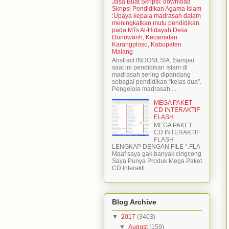
Jasa Buat Skripsi: download
Skripsi Pendidikan Agama Islam
:Upaya kepala madrasah dalam
meningkatkan mutu pendidikan
pada MTs Al-Hidayah Desa
Donowarih, Kecamatan
Karangploso, Kabupaten
Malang
Abstract INDONESIA: Sampai
saat ini pendidikan Islam di
madrasah sering dipandang
sebagai pendidikan “kelas dua”.
Pengelola madrasah ...
MEGA PAKET
CD INTERAKTIF
FLASH
MEGA PAKET
CD INTERAKTIF
FLASH
LENGKAP DENGAN FILE *.FLA
Maaf saya gak banyak cingcong
Saya Punya Produk Mega Paket
CD Interakti...
Blog Archive
▼
2017
(3403)
▼
August
(159)