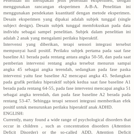
Penelitian ini merupakan jenis penelitian eksperimen, dengan
menggunakan rancangan eksperimen A-B-A. Penelitian ini
menggunakan pendekatan kuantitatif dengan metode eksperimen.
Desain eksperimen yang dipakai adalah subjek tunggal (single
subject design). Desain subjek tunggal memfokuskan pada data
individu sebagai sampel penelitian. Subjek dalam penelitian ini
adalah 2 anak yang mengalami perilaku hiperaktif.
Intervensi yang diberikan, terapi sensori integrasi tersebut
mempunyai hasil positif. Perilaku subjek pertama pada saat fase
baseline A1 berada pada rentang antara angka 50-58, dan pada saat
pemberian intervensi rentang angka tersebut menurun sampai
angka 45 sebagai angka terendah, sedangkan pada fase paska
intervensi yaitu fase baseline A2 mencapai angka 43. Sedangkan
pada grafik perilaku hiperaktif subjek kedua saat fase baseline A1
berada pada rentang 64-55, pada fase intervensi mencapai angka 51
sebagai angka terendah, dan pada fase baseline A2 berada pada
rentang 53-47. Sehingga terapi sensori integrasi memberikan efek
positif untuk menurunkan perilaku hiperaktif anak ADHD.
ENGLISH:
Currently, many found a wide range of psychological disorders that
occur in children , such as concentration disorders (Attention
Deficit Disorder) or the so-called ADD, Attention Deficit