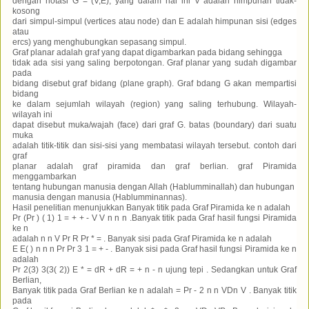
dengan notasi G = (V,E), yang dalam hal ini V adalah himpunan tidak-
kosong
dari simpul-simpul (vertices atau node) dan E adalah himpunan sisi (edges
atau
ercs) yang menghubungkan sepasang simpul.
Graf planar adalah graf yang dapat digambarkan pada bidang sehingga
tidak ada sisi yang saling berpotongan. Graf planar yang sudah digambar
pada
bidang disebut graf bidang (plane graph). Graf bdang G akan mempartisi
bidang
ke dalam sejumlah wilayah (region) yang saling terhubung. Wilayah-
wilayah ini
dapat disebut muka/wajah (face) dari graf G. batas (boundary) dari suatu
muka
adalah titik-titik dan sisi-sisi yang membatasi wilayah tersebut. contoh dari
graf
planar adalah graf piramida dan graf berlian. graf Piramida
menggambarkan
tentang hubungan manusia dengan Allah (Hablumminallah) dan hubungan
manusia dengan manusia (Hablumminannas).
Hasil penelitian menunjukkan Banyak titik pada Graf Piramida ke n adalah
Pr (Pr ) ( 1) 1 = + + - V V n n n .Banyak titik pada Graf hasil fungsi Piramida
ke n
adalah n n V Pr R Pr * = . Banyak sisi pada Graf Piramida ke n adalah
E E( ) n n n Pr Pr 3 1 = + - . Banyak sisi pada Graf hasil fungsi Piramida ke n
adalah
Pr 2(3) 3(3( 2)) E * = dR + dR = + n - n ujung tepi . Sedangkan untuk Graf
Berlian,
Banyak titik pada Graf Berlian ke n adalah = Pr - 2 n n VDn V . Banyak titik
pada