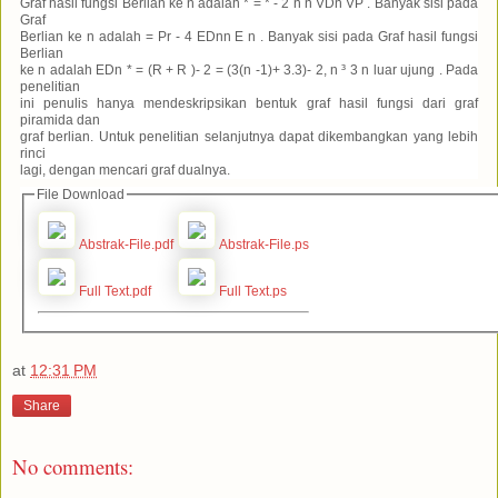
Graf hasil fungsi Berlian ke n adalah * = * - 2 n n VDn VP . Banyak sisi pada
Graf
Berlian ke n adalah = Pr - 4 EDnn E n . Banyak sisi pada Graf hasil fungsi
Berlian
ke n adalah EDn * = (R + R )- 2 = (3(n -1)+ 3.3)- 2, n ³ 3 n luar ujung . Pada
penelitian
ini penulis hanya mendeskripsikan bentuk graf hasil fungsi dari graf
piramida dan
graf berlian. Untuk penelitian selanjutnya dapat dikembangkan yang lebih
rinci
lagi, dengan mencari graf dualnya.
File Download
Abstrak-File.pdf
Abstrak-File.ps
Full Text.pdf
Full Text.ps
at
12:31 PM
Share
No comments: