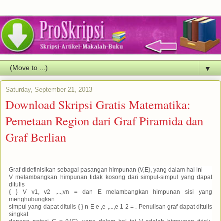
▼
Saturday, September 21, 2013
Download Skripsi Gratis Matematika:
Pemetaan Region dari Graf Piramida dan
Graf Berlian
Graf didefinisikan sebagai pasangan himpunan (V,E), yang dalam hal ini
V melambangkan himpunan tidak kosong dari simpul-simpul yang dapat
ditulis
{ } V v1, v2 ,...,vn = dan E melambangkan himpunan sisi yang
menghubungkan
simpul yang dapat ditulis { } n E e ,e ,...,e 1 2 = . Penulisan graf dapat ditulis
singkat