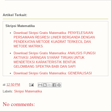
Artikel Terkait:
Skripsi Matematika
Download Skripsi Gratis Matematika: PENYELESAIAN
PERSAMAAN REGRESI LINIER BERGANDA DENGAN
PENDEKATAN METODE KUADRAT TERKECIL DAN
METODE MATRIKS
Download Skripsi Gratis Matematika: ANALISIS FUNGSI
AKTIVASI JARINGAN SYARAF TIRUAN UNTUK
MENDETEKSI KARAKTERISTIK BENTUK
GELOMBANG SPEKTRA BABI DAN SAPI
Download Skripsi Gratis Matematika: GENERALISASI
FUNGSI AIRY SEBAGAI SOLUSI ANALITIK
PERSAMAAN SCHRODINGER NONLINIER
at
12:50 PM
Download Skripsi Gratis Matematika: PENYELESAIAN
Labels:
Skripsi Matematika
SISTEM PERSAMAAN FUZZY NONLINIER DENGAN
MENGGUNAKAN METODE STEEPEST DESCENT
No comments:
Download Skripsi Gratis Matematika: ESTIMASI
PARAMETER MODEL REGRESI LINIER PADA DATA