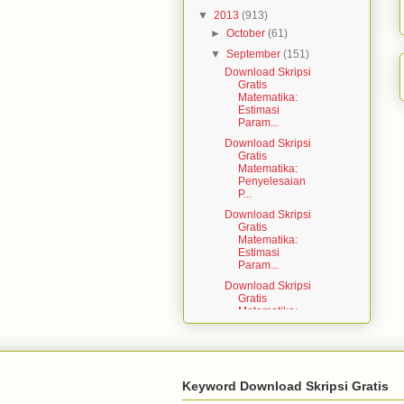
▼
2013
(913)
►
October
(61)
▼
September
(151)
Download Skripsi
Gratis
Matematika:
Estimasi
Param...
Download Skripsi
Gratis
Matematika:
Penyelesaian
P...
Download Skripsi
Gratis
Matematika:
Estimasi
Param...
Download Skripsi
Gratis
Matematika:
Pembagi Nol
(Z...
Download Skripsi
Gratis
Matematika:
Keyword Download Skripsi Gratis
Spectrum