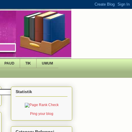
PAUD
TIK
UMUM
Statistik
Ping your blog
Category Referensi