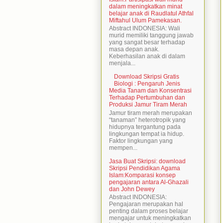
dalam meningkatkan minat
belajar anak di Raudlatul Athfal
Miftahul Ulum Pamekasan.
Abstract INDONESIA: Wali
murid memiliki tanggung jawab
yang sangat besar terhadap
masa depan anak.
Keberhasilan anak di dalam
menjala...
Download Skripsi Gratis
Biologi : Pengaruh Jenis
Media Tanam dan Konsentrasi
Terhadap Pertumbuhan dan
Produksi Jamur Tiram Merah
Jamur tiram merah merupakan
“tanaman” heterotropik yang
hidupnya tergantung pada
lingkungan tempat ia hidup.
Faktor lingkungan yang
mempen...
Jasa Buat Skripsi: download
Skripsi Pendidikan Agama
Islam:Komparasi konsep
pengajaran antara Al-Ghazali
dan John Dewey
Abstract INDONESIA:
Pengajaran merupakan hal
penting dalam proses belajar
mengajar untuk meningkatkan