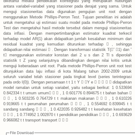
diketahui melalui pendekatan kointegrasi yang merupakan hubungan
antara variabel-variabel yang stasioner pada derajat yang sama. Untuk
menguji stasioneritas data digunakan pengujian unit root dengan
menggunakan Metode Phillips-Perron Test. Tujuan penelitian ini adalah
untuk mengetahui uji estimasi suatu model pada metode Phillips-Perron
Test dan mengetahui hasil metode tersebut dalam menguji stasioneritas
data inflasi. Dengan mempertimbangkan estimator kuadrat terkecil
terhadap model AR(1) akan didapatkan jumlah kesalahan minimum dari
residual kuadrat yang kemudian diturunkan terhadap  , sehingga
didapatkan nilai estimasi  . Dengan transformasi statistik T(ˆ 1) dan ˆ
t menggunakan estimator konstan dari 2 u s dan 2 Tl s diperolah
statistik t Z yang selanjutnya dibandingkan dengan nilai kritis untuk
menguji keberadaan unit root. Pada metode Phillips-Perron unit root test
ditunjukkan data laju inflasi di kota Malang tahun 2002-2009 untuk
seluruh variabel telah stasioner pada tingkat level (series terintegrasi
pada ordo I(0)). Dengan persamaan t t 1 t Y  Y e      didapatkan
model ramalan untuk setiap variabel, yaitu sebagai berikut: 1 0.533694
0.842334 t t umum umum   , 1 0.601776 0.894675 t t bahan bahan 
  , 1 0.503235 0.764729 t t makanan makanan    , 1 0.610226
0.919665 t t perumahan perumahan    , 1 0.554692 0.839945 t t
sandang sandang    , 1 0.422035 0.926482 t t kesehatan kesehatan
   , 1 0.774952 1.002870 t t pendidikan pendidikan    , 1 0.693629
0.966082 t t transport transport   
File Download