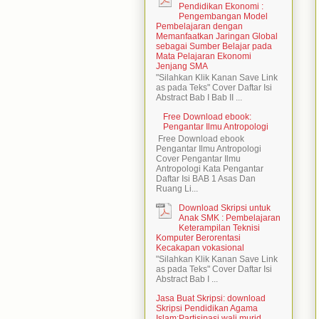
Pendidikan Ekonomi :
Pengembangan Model
Pembelajaran dengan
Memanfaatkan Jaringan Global
sebagai Sumber Belajar pada
Mata Pelajaran Ekonomi
Jenjang SMA
"Silahkan Klik Kanan Save Link
as pada Teks" Cover Daftar Isi
Abstract Bab I Bab II ...
Free Download ebook:
Pengantar Ilmu Antropologi
Free Download ebook
Pengantar Ilmu Antropologi
Cover Pengantar Ilmu
Antropologi Kata Pengantar
Daftar Isi BAB 1 Asas Dan
Ruang Li...
Download Skripsi untuk
Anak SMK : Pembelajaran
Keterampilan Teknisi
Komputer Berorentasi
Kecakapan vokasional
"Silahkan Klik Kanan Save Link
as pada Teks" Cover Daftar Isi
Abstract Bab I ...
Jasa Buat Skripsi: download
Skripsi Pendidikan Agama
Islam:Partisipasi wali murid