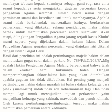
membayar tebusan kepada suaminya sebagai ganti rugi rasa cinta
suami kepadanya serta mengajukan gugatan perceraian kepada
pengadilan Agama setempat. Jumlah iwadl sesuai dengan
permintaan suami dan kesediaan istri untuk membayarnya. Apabila
suami tidak berkehendak menceraikan istrinya, berdasarkan
pemeriksaan yang dilakukan selama persidangan, maka hakim
berhak untuk memutuskan perceraian antara suami-istri. Akan
tetapi, dilingkungan Pengadilan Agama jarang terjadi kasus Khulu’
murni seperti yang dijelaskan dalam hukum Islam. Dalam
Pengadilan Agama gugatan perceraian yang diajukan istri dikenal
dengan istilah Gugat Cerai.
Hasil dari penelitian ini adalah pertimbangan majelis hakim dalam
memutuskan gugat cerai dalam perkara No. 789/Pdt.G/208/PA.Mlg
adalah Hakim Pengadilan Agama Malang berpendapat bahwa talak
dalam keadaan hamil hukumnya boleh. Dengan
mempertimbangkan faktor-faktor lain yang akan ditimbulkan
apabila gugatan istri tidak dikabulkan. Hal penting yang menjadi
pertimbangan hakim dalam masalah ini bahwa dalam keluarga para
pihak (suami-istri) sudah tidak ada keharmonisan lagi. Dan tidak
mampu lagi untuk mewujudkan tujuan perkawinan yaitu
menjadikan keluarga yang sakinah, mawaddah dan penuh rahmah.
Oleh karena pertimbangan-pertimbangan tersebut maka hakim
memutuskan perceraian antara keduanya.