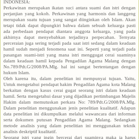
INDONESIA:
Perkawinan merupakan ikatan suci antara suami dan istri dengan
perjanjian yang kokoh. Perkawinan yang harmonis dan langgeng
merupakan suatu tujuan yang sangat diinginkan oleh Islam. Akan
tetapi tidak dapat dipungkiri bahwa dalam sebuah keluarga pasti
ada perbedaan pendapat diantara anggota keluarga, yang pada
akhirnya dapat menyebabkan terjadinya perpecahan. Ternyata
perceraian juga sering terjadi pada saat istri sedang dalam keadaan
hamil sudah menjadi fenomena saat ini. Seperti yang terjadi pada
pasangan suami-istri yang mana istri menggugat cerai suaminya
dalam keadaan hamil kepada Pengadilan Agama Malang dengan
No.789/Pdt.G/2008/PA.Mlg. hal ini sangat bertentangan dengan
hukum Islam.
Oleh karena itu, dalam penelitian ini mempunyai tujuan. Yaitu,
Untuk mengetahui pendapat hakim Pengadilan Agama kota Malang
berkaitan dengan kasus cerai gugat seorang istri dalam keadaan
hamil. Serta mengetahui dasar yang dijadikan pertimbangan Majelis
Hakim dalam memutuskan perkara No: 789/Pdt.G/2008/PA.Mlg.
Dalam penelitian menggunakan jenis penelitian kualitatif. Adapun
data penelitian ini dikumpulkan melalui wawancara dari informan
serta dokumen putusan Pengadilan Agama Malang. Sedangkan
metode analisis yang dalam penelitian ini menggunakan teknik
analisis deskriptif kualitatif.
Seorang istri yang ingin bercerai dari suaminya maka ia harus