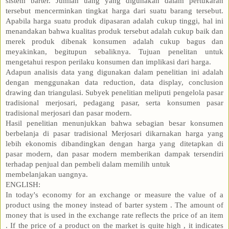
sistem barter. Jumlah uang yang digunakan dalam pertukaran
tersebut mencerminkan tingkat harga dari suatu barang tersebut.
Apabila harga suatu produk dipasaran adalah cukup tinggi, hal ini
menandakan bahwa kualitas produk tersebut adalah cukup baik dan
merek produk dibenak konsumen adalah cukup bagus dan
meyakinkan, begitupun sebaliknya. Tujuan penelitan untuk
mengetahui respon perilaku konsumen dan implikasi dari harga.
Adapun analisis data yang digunakan dalam penelitian ini adalah
dengan menggunakan data reduction, data display, conclusion
drawing dan triangulasi. Subyek penelitian meliputi pengelola pasar
tradisional merjosari, pedagang pasar, serta konsumen pasar
tradisional merjosari dan pasar modern.
Hasil penelitian menunjukkan bahwa sebagian besar konsumen
berbelanja di pasar tradisional Merjosari dikarnakan harga yang
lebih ekonomis dibandingkan dengan harga yang ditetapkan di
pasar modern, dan pasar modern memberikan dampak tersendiri
terhadap penjual dan pembeli dalam memilih untuk
membelanjakan uangnya.
ENGLISH:
In today's economy for an exchange or measure the value of a
product using the money instead of barter system . The amount of
money that is used in the exchange rate reflects the price of an item
. If the price of a product on the market is quite high , it indicates