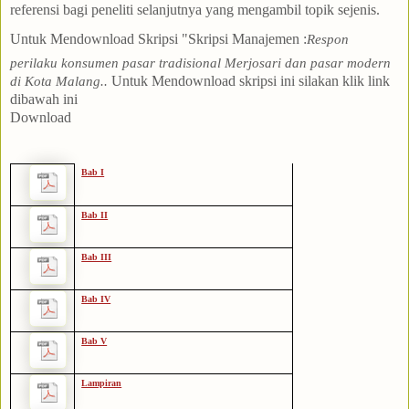
referensi bagi peneliti selanjutnya yang mengambil topik sejenis.
Untuk Mendownload Skripsi "Skripsi Manajemen
:
Respon
perilaku konsumen pasar tradisional Merjosari dan pasar modern
Untuk Mendow
nload skrip
si ini
silakan klik link
di Kota Malang.
.
dibawah in
i
Download
Bab I
Bab II
Bab III
Bab IV
Bab V
Lampiran