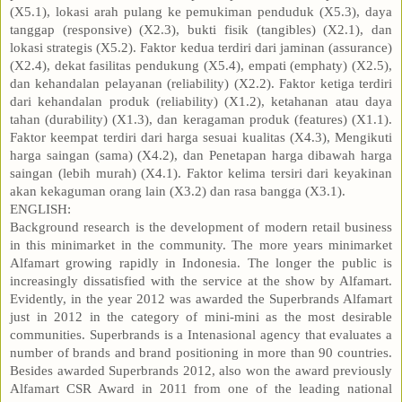
(X5.1), lokasi arah pulang ke pemukiman penduduk (X5.3), daya
tanggap (responsive) (X2.3), bukti fisik (tangibles) (X2.1), dan
lokasi strategis (X5.2). Faktor kedua terdiri dari jaminan (assurance)
(X2.4), dekat fasilitas pendukung (X5.4), empati (emphaty) (X2.5),
dan kehandalan pelayanan (reliability) (X2.2). Faktor ketiga terdiri
dari kehandalan produk (reliability) (X1.2), ketahanan atau daya
tahan (durability) (X1.3), dan keragaman produk (features) (X1.1).
Faktor keempat terdiri dari harga sesuai kualitas (X4.3), Mengikuti
harga saingan (sama) (X4.2), dan Penetapan harga dibawah harga
saingan (lebih murah) (X4.1). Faktor kelima tersiri dari keyakinan
akan kekaguman orang lain (X3.2) dan rasa bangga (X3.1).
ENGLISH:
Background research is the development of modern retail business
in this minimarket in the community. The more years minimarket
Alfamart growing rapidly in Indonesia. The longer the public is
increasingly dissatisfied with the service at the show by Alfamart.
Evidently, in the year 2012 was awarded the Superbrands Alfamart
just in 2012 in the category of mini-mini as the most desirable
communities. Superbrands is a Intenasional agency that evaluates a
number of brands and brand positioning in more than 90 countries.
Besides awarded Superbrands 2012, also won the award previously
Alfamart CSR Award in 2011 from one of the leading national