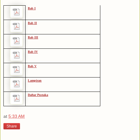
Bab I
Bab II
Bab III
Bab IV
Bab V
Lampiran
Daftar Pustaka
at
5:33 AM
Share