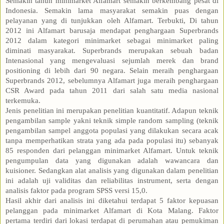
Semakin tahun minimarket Alfamart semakin berkembang pesat di
Indonesia. Semakin lama masyarakat semakin puas dengan
pelayanan yang di tunjukkan oleh Alfamart. Terbukti, Di tahun
2012 ini Alfamart barusaja mendapat penghargaan Superbrands
2012 dalam kategori minimarket sebagai minimarket paling
diminati masyarakat. Superbrands merupakan sebuah badan
Intenasional yang mengevaluasi sejumlah merek dan brand
positioning di lebih dari 90 negara. Selain meraih penghargaan
Superbrands 2012, sebelumnya Alfamart juga meraih penghargaan
CSR Award pada tahun 2011 dari salah satu media nasional
terkemuka.
Jenis penelitian ini merupakan penelitian kuantitatif. Adapun teknik
pengambilan sample yakni teknik simple random sampling (teknik
pengambilan sampel anggota populasi yang dilakukan secara acak
tanpa memperhatikan strata yang ada pada populasi itu) sebanyak
85 responden dari pelanggan minimarket Alfamart. Untuk teknik
pengumpulan data yang digunakan adalah wawancara dan
kuisioner. Sedangkan alat analisis yang digunakan dalam penelitian
ini adalah uji validitas dan reliabilitas instrument, serta dengan
analisis faktor pada program SPSS versi 15,0.
Hasil akhir dari analisis ini diketahui terdapat 5 faktor kepuasan
pelanggan pada minimarket Alfamart di Kota Malang. Faktor
pertama terdiri dari lokasi terdapat di perumahan atau pemukiman