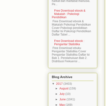
harkat dan martabat manusia.
Pe...
Free Download ebook &
Makalah : Psikologi
Pendidikan
Free Download ebook &
Makalah Psikologi Pendidikan
Cover Psikologi pendidikan
Daftar Isi Psikologi Pendidikan
Daftar Tabel ...
Free Download ebook :
Pengantar Statistika
Free Download ebuku
Pengantar Statistika Cover
Pengantar Statistika Daftar Isi
Bab 1. Pendahuluan Bab 2.
Distribusi Frekuensi ...
Blog Archive
▼
2017
(3403)
►
August
(159)
►
July
(10)
►
June
(1041)
►
May
(169)