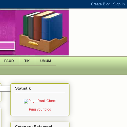
PAUD
TIK
UMUM
Statistik
Ping your blog
Category Referensi