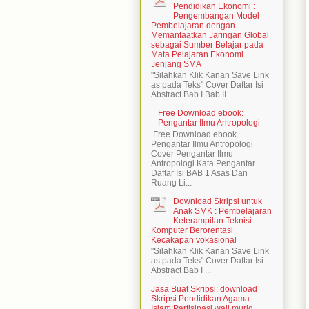
Pendidikan Ekonomi :
Pengembangan Model
Pembelajaran dengan
Memanfaatkan Jaringan Global
sebagai Sumber Belajar pada
Mata Pelajaran Ekonomi
Jenjang SMA
"Silahkan Klik Kanan Save Link
as pada Teks" Cover Daftar Isi
Abstract Bab I Bab II ...
Free Download ebook:
Pengantar Ilmu Antropologi
Free Download ebook
Pengantar Ilmu Antropologi
Cover Pengantar Ilmu
Antropologi Kata Pengantar
Daftar Isi BAB 1 Asas Dan
Ruang Li...
Download Skripsi untuk
Anak SMK : Pembelajaran
Keterampilan Teknisi
Komputer Berorentasi
Kecakapan vokasional
"Silahkan Klik Kanan Save Link
as pada Teks" Cover Daftar Isi
Abstract Bab I ...
Jasa Buat Skripsi: download
Skripsi Pendidikan Agama
Islam:Partisipasi wali murid