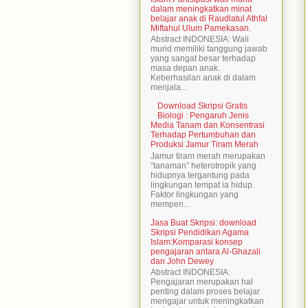
dalam meningkatkan minat
belajar anak di Raudlatul Athfal
Miftahul Ulum Pamekasan.
Abstract INDONESIA: Wali
murid memiliki tanggung jawab
yang sangat besar terhadap
masa depan anak.
Keberhasilan anak di dalam
menjala...
Download Skripsi Gratis
Biologi : Pengaruh Jenis
Media Tanam dan Konsentrasi
Terhadap Pertumbuhan dan
Produksi Jamur Tiram Merah
Jamur tiram merah merupakan
“tanaman” heterotropik yang
hidupnya tergantung pada
lingkungan tempat ia hidup.
Faktor lingkungan yang
mempen...
Jasa Buat Skripsi: download
Skripsi Pendidikan Agama
Islam:Komparasi konsep
pengajaran antara Al-Ghazali
dan John Dewey
Abstract INDONESIA:
Pengajaran merupakan hal
penting dalam proses belajar
mengajar untuk meningkatkan