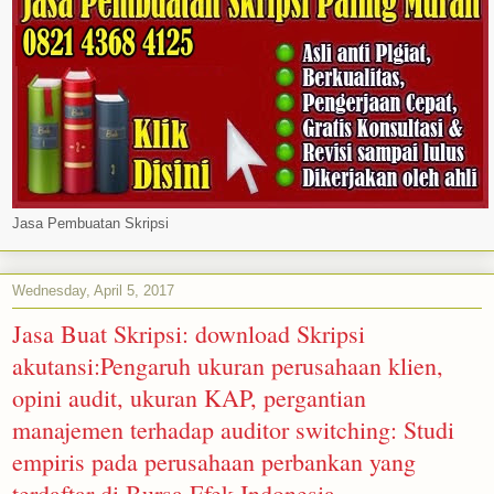
Jasa Pembuatan Skripsi
Wednesday, April 5, 2017
Jasa Buat Skripsi: download Skripsi
akutansi:Pengaruh ukuran perusahaan klien,
opini audit, ukuran KAP, pergantian
manajemen terhadap auditor switching: Studi
empiris pada perusahaan perbankan yang
terdaftar di Bursa Efek Indonesia