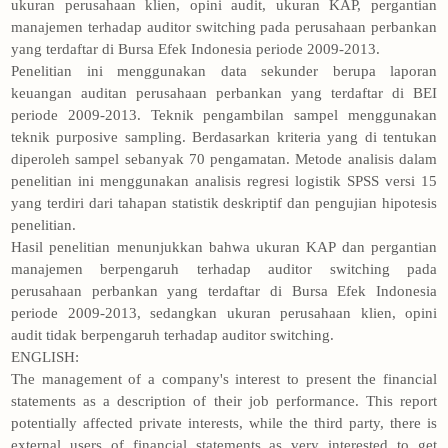
ukuran perusahaan klien, opini audit, ukuran KAP, pergantian
manajemen terhadap auditor switching pada perusahaan perbankan
yang terdaftar di Bursa Efek Indonesia periode 2009-2013.
Penelitian ini menggunakan data sekunder berupa laporan
keuangan auditan perusahaan perbankan yang terdaftar di BEI
periode 2009-2013. Teknik pengambilan sampel menggunakan
teknik purposive sampling. Berdasarkan kriteria yang di tentukan
diperoleh sampel sebanyak 70 pengamatan. Metode analisis dalam
penelitian ini menggunakan analisis regresi logistik SPSS versi 15
yang terdiri dari tahapan statistik deskriptif dan pengujian hipotesis
penelitian.
Hasil penelitian menunjukkan bahwa ukuran KAP dan pergantian
manajemen berpengaruh terhadap auditor switching pada
perusahaan perbankan yang terdaftar di Bursa Efek Indonesia
periode 2009-2013, sedangkan ukuran perusahaan klien, opini
audit tidak berpengaruh terhadap auditor switching.
ENGLISH:
The management of a company's interest to present the financial
statements as a description of their job performance. This report
potentially affected private interests, while the third party, there is
external users of financial statements as very interested to get