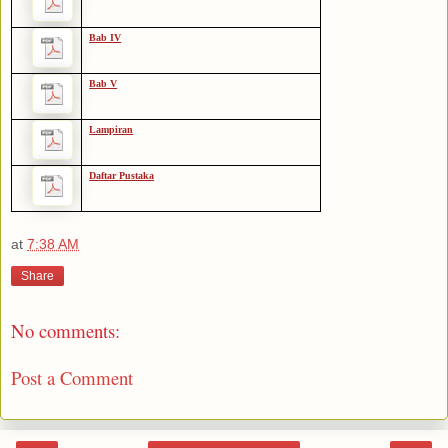
Bab IV
Bab V
Lampiran
Daftar Pustaka
at
7:38 AM
Share
No comments:
Post a Comment