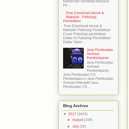
harkat dan martabat manusia.
Pe...
Free Download ebook &
Makalah : Psikologi
Pendidikan
Free Download ebook &
Makalah Psikologi Pendidikan
Cover Psikologi pendidikan
Daftar Isi Psikologi Pendidikan
Daftar Tabel ...
Jasa Pembuatan
Animasi
Pembelajaran
Jasa Pembuatan
Animasi
Pembelajaran
Jasa Pembuatan CD
Pembelajara n Jasa Pembuatan
Animasi Interaktif Jasa
Pembuatan CD ...
Blog Archive
▼
2017
(3403)
►
August
(159)
►
July
(10)