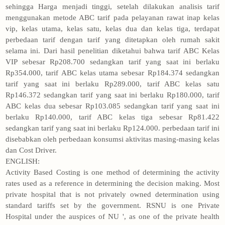
sehingga Harga menjadi tinggi, setelah dilakukan analisis tarif
menggunakan metode ABC tarif pada pelayanan rawat inap kelas
vip, kelas utama, kelas satu, kelas dua dan kelas tiga, terdapat
perbedaan tarif dengan tarif yang ditetapkan oleh rumah sakit
selama ini. Dari hasil penelitian diketahui bahwa tarif ABC Kelas
VIP sebesar Rp208.700 sedangkan tarif yang saat ini berlaku
Rp354.000, tarif ABC kelas utama sebesar Rp184.374 sedangkan
tarif yang saat ini berlaku Rp289.000, tarif ABC kelas satu
Rp146.372 sedangkan tarif yang saat ini berlaku Rp180.000, tarif
ABC kelas dua sebesar Rp103.085 sedangkan tarif yang saat ini
berlaku Rp140.000, tarif ABC kelas tiga sebesar Rp81.422
sedangkan tarif yang saat ini berlaku Rp124.000. perbedaan tarif ini
disebabkan oleh perbedaan konsumsi aktivitas masing-masing kelas
dan Cost Driver.
ENGLISH:
Activity Based Costing is one method of determining the activity
rates used as a reference in determining the decision making. Most
private hospital that is not privately owned determination using
standard tariffs set by the government. RSNU is one Private
Hospital under the auspices of NU ', as one of the private health