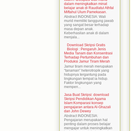
dalam meningkatkan minat
belajar anak di Raudlatul Athfal
Miftahul Ulum Pamekasan.
Abstract INDONESIA: Wali
murid memiliki tanggung jawab
yang sangat besar terhadap
masa depan anak.
Keberhasilan anak di dalam
menjala...
Download Skripsi Gratis
Biologi : Pengaruh Jenis
Media Tanam dan Konsentrasi
Terhadap Pertumbuhan dan
Produksi Jamur Tiram Merah
Jamur tiram merah merupakan
“tanaman” heterotropik yang
hidupnya tergantung pada
lingkungan tempat ia hidup.
Faktor lingkungan yang
mempen...
Jasa Buat Skripsi: download
Skripsi Pendidikan Agama
Islam:Komparasi konsep
pengajaran antara Al-Ghazali
dan John Dewey
Abstract INDONESIA:
Pengajaran merupakan hal
penting dalam proses belajar
mengajar untuk meningkatkan