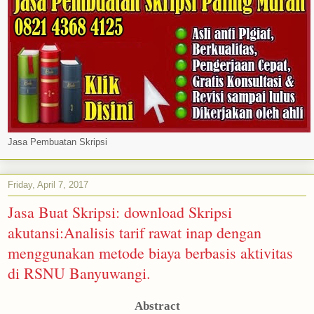
Jasa Pembuatan Skripsi
Friday, April 7, 2017
Jasa Buat Skripsi: download Skripsi
akutansi:Analisis tarif rawat inap dengan
menggunakan metode biaya berbasis aktivitas
di RSNU Banyuwangi.
Abstract