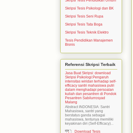
Skripsi Tesis Pendidikan Umum
Skripsi Tesis Psikologi dan BK
Skripsi Tesis Seni Rupa
Skripsi Tesis Tata Boga
Skripsi Tesis Teknik Elektro
Tesis Pendidikan Manajemen
Bisnis
Referensi Skripsi Terbaik
Jasa Buat Skripsi: download
Skripsi Psikologi:Pengaruh
intensitas wiridan terhadap self-
efficacy santri mahasiswa putri
dalam menghadapi persoalan
kuliah dan pesantren di Pondok
Pesantren Sabilurrosyad
Malang
Abstract INDONESIA: Santri
Mahasiswa, santri yang
berstatus ganda sebagai
mahasiswa, tentunya memiliki
keyakinan diri (Self-Efficacy)...
Download Tesis