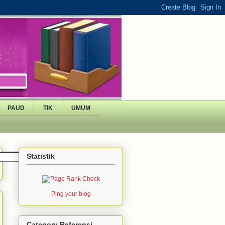
PAUD
TIK
UMUM
Statistik
Ping your blog
Category Referensi