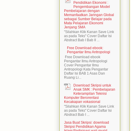
Pendidikan Ekonomi :
Pengembangan Model
Pembelajaran dengan
Memanfaatkan Jaringan Global
sebagai Sumber Belajar pada
Mata Pelajaran Ekonomi
Jenjang SMA
"Silahkan Klik Kanan Save Link
as pada Teks" Cover Daftar Isi
Abstract Bab I Bab II ...
Free Download ebook:
Pengantar Ilmu Antropologi
Free Download ebook
Pengantar Ilmu Antropologi
Cover Pengantar Ilmu
Antropologi Kata Pengantar
Daftar Isi BAB 1 Asas Dan
Ruang Li...
Download Skripsi untuk
Anak SMK : Pembelajaran
Keterampilan Teknisi
Komputer Berorentasi
Kecakapan vokasional
"Silahkan Klik Kanan Save Link
as pada Teks" Cover Daftar Isi
Abstract Bab I ...
Jasa Buat Skripsi: download
Skripsi Pendidikan Agama
Islam:Partisipasi wali murid