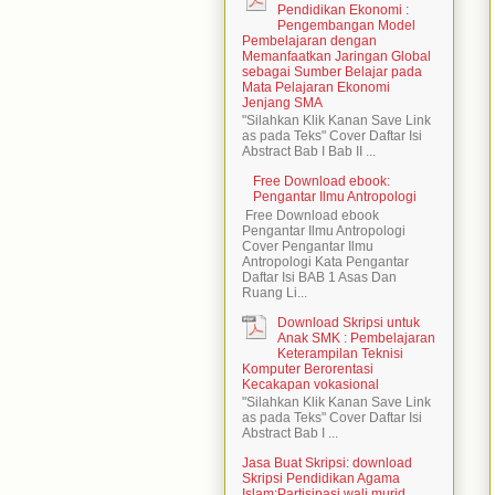
Pendidikan Ekonomi :
Pengembangan Model
Pembelajaran dengan
Memanfaatkan Jaringan Global
sebagai Sumber Belajar pada
Mata Pelajaran Ekonomi
Jenjang SMA
"Silahkan Klik Kanan Save Link
as pada Teks" Cover Daftar Isi
Abstract Bab I Bab II ...
Free Download ebook:
Pengantar Ilmu Antropologi
Free Download ebook
Pengantar Ilmu Antropologi
Cover Pengantar Ilmu
Antropologi Kata Pengantar
Daftar Isi BAB 1 Asas Dan
Ruang Li...
Download Skripsi untuk
Anak SMK : Pembelajaran
Keterampilan Teknisi
Komputer Berorentasi
Kecakapan vokasional
"Silahkan Klik Kanan Save Link
as pada Teks" Cover Daftar Isi
Abstract Bab I ...
Jasa Buat Skripsi: download
Skripsi Pendidikan Agama
Islam:Partisipasi wali murid