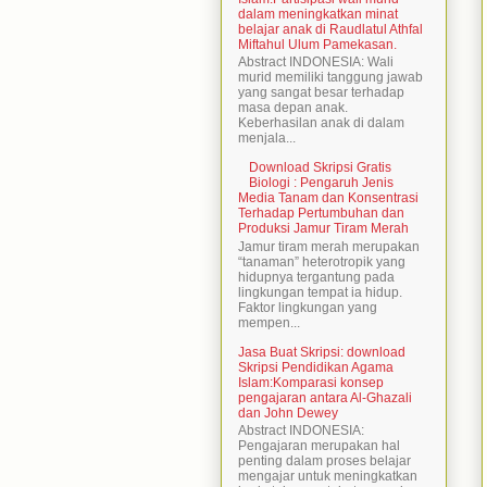
dalam meningkatkan minat
belajar anak di Raudlatul Athfal
Miftahul Ulum Pamekasan.
Abstract INDONESIA: Wali
murid memiliki tanggung jawab
yang sangat besar terhadap
masa depan anak.
Keberhasilan anak di dalam
menjala...
Download Skripsi Gratis
Biologi : Pengaruh Jenis
Media Tanam dan Konsentrasi
Terhadap Pertumbuhan dan
Produksi Jamur Tiram Merah
Jamur tiram merah merupakan
“tanaman” heterotropik yang
hidupnya tergantung pada
lingkungan tempat ia hidup.
Faktor lingkungan yang
mempen...
Jasa Buat Skripsi: download
Skripsi Pendidikan Agama
Islam:Komparasi konsep
pengajaran antara Al-Ghazali
dan John Dewey
Abstract INDONESIA:
Pengajaran merupakan hal
penting dalam proses belajar
mengajar untuk meningkatkan