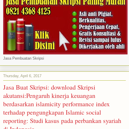
Jasa Pembuatan Skripsi
Thursday, April 6, 2017
Jasa Buat Skripsi: download Skripsi
akutansi:Pengaruh kinerja keuangan
berdasarkan islamicity performance index
terhadap pengungkapan Islamic social
reporting: Studi kasus pada perbankan syariah
di Indonesia