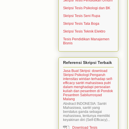
Skripsi Tesis Pendidikan Umum
Skripsi Tesis Psikologi dan BK
Skripsi Tesis Seni Rupa
Skripsi Tesis Tata Boga
Skripsi Tesis Teknik Elektro
Tesis Pendidikan Manajemen
Bisnis
Referensi Skripsi Terbaik
Jasa Buat Skripsi: download
Skripsi Psikologi:Pengaruh
intensitas wiridan terhadap self-
efficacy santri mahasiswa putri
dalam menghadapi persoalan
kuliah dan pesantren di Pondok
Pesantren Sabilurrosyad
Malang
Abstract INDONESIA: Santri
Mahasiswa, santri yang
berstatus ganda sebagai
mahasiswa, tentunya memiliki
keyakinan diri (Self-Efficacy)...
Download Tesis