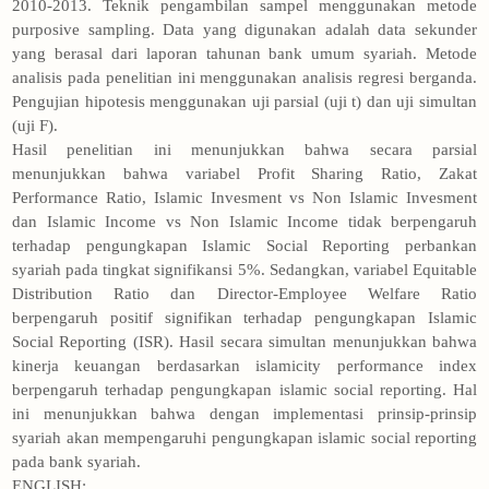
2010-2013. Teknik pengambilan sampel menggunakan metode
purposive sampling. Data yang digunakan adalah data sekunder
yang berasal dari laporan tahunan bank umum syariah. Metode
analisis pada penelitian ini menggunakan analisis regresi berganda.
Pengujian hipotesis menggunakan uji parsial (uji t) dan uji simultan
(uji F).
Hasil penelitian ini menunjukkan bahwa secara parsial
menunjukkan bahwa variabel Profit Sharing Ratio, Zakat
Performance Ratio, Islamic Invesment vs Non Islamic Invesment
dan Islamic Income vs Non Islamic Income tidak berpengaruh
terhadap pengungkapan Islamic Social Reporting perbankan
syariah pada tingkat signifikansi 5%. Sedangkan, variabel Equitable
Distribution Ratio dan Director-Employee Welfare Ratio
berpengaruh positif signifikan terhadap pengungkapan Islamic
Social Reporting (ISR). Hasil secara simultan menunjukkan bahwa
kinerja keuangan berdasarkan islamicity performance index
berpengaruh terhadap pengungkapan islamic social reporting. Hal
ini menunjukkan bahwa dengan implementasi prinsip-prinsip
syariah akan mempengaruhi pengungkapan islamic social reporting
pada bank syariah.
ENGLISH: