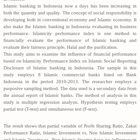
Islamic banking in Indonesia now a days has been increasing in
both the quantity and quality. The concept of social responsibility is
developing both in conventional economy and Islamic economy. It
also make the Islamic banking in Indonesia evaluating its business
performance. Islamicity performance index is one method to
financially evaluate the performance of Islamic banking and
evaluate their fairness principle, Halal and the purification.
This study aims to examine the influence of financial performance
based on Islamicity Performance Index on Islamic Social Reporting
Disclosure of Islamic banking in Indonesia. The sample in this
study employs 8 Islamic commercial banks listed on Bank
Indonesia in the period 2010-2013. The researcher employs a
purposive sampling method. The data used is a secondary data from
the annual report of Islamic banks. The method of analysis in this
study is multiple regression analysis. Hypothesis testing employs
partial test (T-test) and simultaneous test (F-test).
The result shows that partial variable of Profit Sharing Ratio, Zakat
Performance Ratio, Islamic Investment vs. Non Islamic Investment
and Islamic Income vs. Non Islamic Income have no influence on