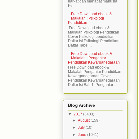
harkat dan martabat manusia.
Pe...
Free Download ebook &
Makalah : Psikologi
Pendidikan
Free Download ebook &
Makalah Psikologi Pendidikan
Cover Psikologi pendidikan
Daftar Isi Psikologi Pendidikan
Daftar Tabel ...
Free Download ebook &
Makalah : Pengantar
Pendidikan Kewarganegaraan
Free Download ebook &
Makalah Pengantar Pendidikan
Kewarganegaraan Cover
Pendidikan Kewarganegaraan
Daftar Isi Bab 1. Pengantar ...
Blog Archive
▼
2017
(3403)
►
August
(159)
►
July
(10)
►
June
(1041)