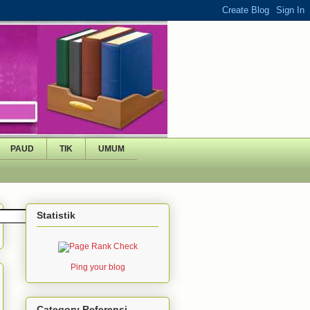
PAUD
TIK
UMUM
Statistik
Ping your blog
Category Referensi