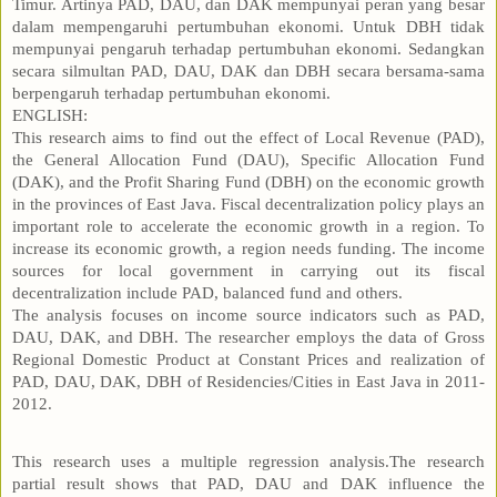
Timur. Artinya PAD, DAU, dan DAK mempunyai peran yang besar
dalam mempengaruhi pertumbuhan ekonomi. Untuk DBH tidak
mempunyai pengaruh terhadap pertumbuhan ekonomi. Sedangkan
secara silmultan PAD, DAU, DAK dan DBH secara bersama-sama
berpengaruh terhadap pertumbuhan ekonomi.
ENGLISH:
This research aims to find out the effect of Local Revenue (PAD),
the General Allocation Fund (DAU), Specific Allocation Fund
(DAK), and the Profit Sharing Fund (DBH) on the economic growth
in the provinces of East Java. Fiscal decentralization policy plays an
important role to accelerate the economic growth in a region. To
increase its economic growth, a region needs funding. The income
sources for local government in carrying out its fiscal
decentralization include PAD, balanced fund and others.
The analysis focuses on income source indicators such as PAD,
DAU, DAK, and DBH. The researcher employs the data of Gross
Regional Domestic Product at Constant Prices and realization of
PAD, DAU, DAK, DBH of Residencies/Cities in East Java in 2011-
2012.
This research uses a multiple regression analysis.The research
partial result shows that PAD, DAU and DAK influence the