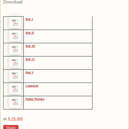
Download
Bab I
Bab II
Bab III
Bab IV
Bab V
Lampiran
Daftar Pustaka
at
8:26 AM
Share