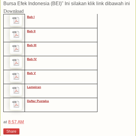
Bursa Efek Indonesia (BEI)" Ini silakan klik link dibawah ini
Download
Bab I
Bab II
Bab III
Bab IV
Bab V
Lampiran
Daftar Pustaka
at
8:57 AM
Share