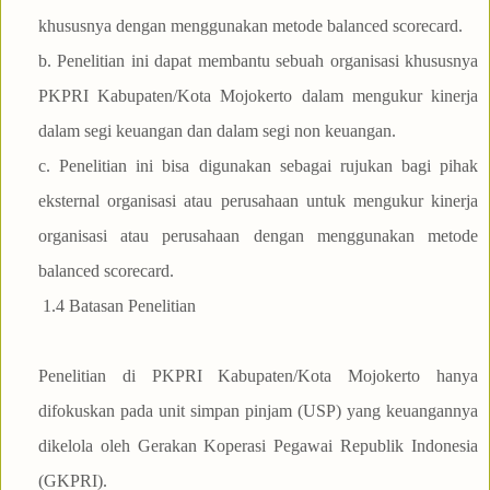
khususnya dengan menggunakan metode balanced scorecard.
b. Penelitian ini dapat membantu sebuah organisasi khususnya
PKPRI Kabupaten/Kota Mojokerto dalam mengukur kinerja
dalam segi keuangan dan dalam segi non keuangan.
c. Penelitian ini bisa digunakan sebagai rujukan bagi pihak
eksternal organisasi atau perusahaan untuk mengukur kinerja
organisasi atau perusahaan dengan menggunakan metode
balanced scorecard.
1.4 Batasan Penelitian
Penelitian di PKPRI Kabupaten/Kota Mojokerto hanya
difokuskan pada unit simpan pinjam (USP) yang keuangannya
dikelola oleh Gerakan Koperasi Pegawai Republik Indonesia
(GKPRI).