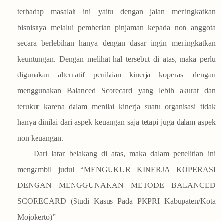
terhadap masalah ini yaitu dengan jalan meningkatkan
bisnisnya melalui pemberian pinjaman kepada non anggota
secara berlebihan hanya dengan dasar ingin meningkatkan
keuntungan. Dengan melihat hal tersebut di atas, maka perlu
digunakan alternatif penilaian kinerja koperasi dengan
menggunakan Balanced Scorecard yang lebih akurat dan
terukur karena dalam menilai kinerja suatu organisasi tidak
hanya dinilai dari aspek keuangan saja tetapi juga dalam aspek
non keuangan.
Dari latar belakang di atas, maka dalam penelitian ini
mengambil judul “MENGUKUR KINERJA KOPERASI
DENGAN MENGGUNAKAN METODE BALANCED
SCORECARD (Studi Kasus Pada PKPRI Kabupaten/Kota
Mojokerto)”