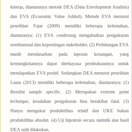
kinerja, diantaranya metode DEA (Data Envelopment Analisis)
dan EVA (Economic Value Added). Metode EVA menurut
penelitian Fajar (2009) memiliki beberapa kelemahan,
diantaranya: (1) EVA cenderung mengabaikan pengukuran
nonfinansial dan kepentingan stakeholder. (2) Perhitungan EVA
masih mendasarkan pada laporan keuangan, yang
kemungkinannya dapat direkayasa pembukuannya untuk
mendapatkan EVA positif. Sedangkan DEA menurut penelitian
Liana (2013) memiliki beberapa kelemahan, diantaranya: (1)
Bersifat sample specific. (2) Merupakan extreme point
technique, kesalahan pengukuran bisa berakibat fatal. (3)
Hanya mengukur produktifitas relatif dan UKE bukan
produktifitas absolut. (4) Uji hipotesis secara statistik atas hasil
DEA sulit dilakukan.