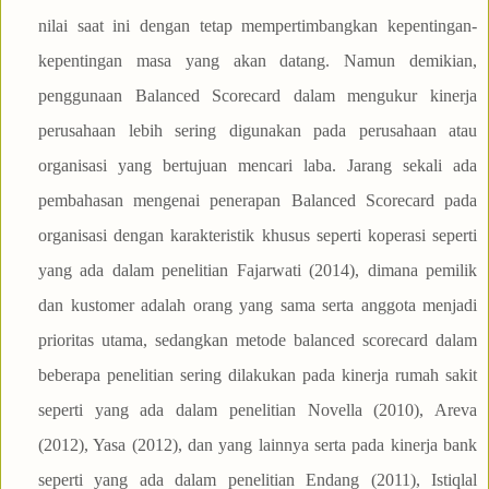
nilai saat ini dengan tetap mempertimbangkan kepentingan-
kepentingan masa yang akan datang. Namun demikian,
penggunaan Balanced Scorecard dalam mengukur kinerja
perusahaan lebih sering digunakan pada perusahaan atau
organisasi yang bertujuan mencari laba. Jarang sekali ada
pembahasan mengenai penerapan Balanced Scorecard pada
organisasi dengan karakteristik khusus seperti koperasi seperti
yang ada dalam penelitian Fajarwati (2014), dimana pemilik
dan kustomer adalah orang yang sama serta anggota menjadi
prioritas utama, sedangkan metode balanced scorecard dalam
beberapa penelitian sering dilakukan pada kinerja rumah sakit
seperti yang ada dalam penelitian Novella (2010), Areva
(2012), Yasa (2012), dan yang lainnya serta pada kinerja bank
seperti yang ada dalam penelitian Endang (2011), Istiqlal