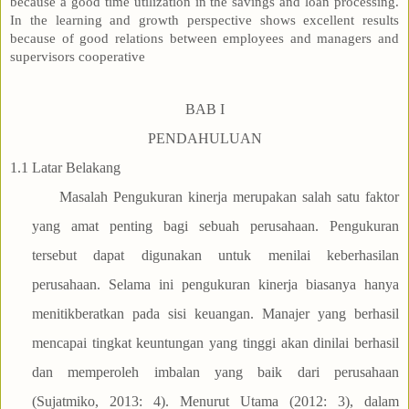
because a good time utilization in the savings and loan processing.
In the learning and growth perspective shows excellent results
because of good relations between employees and managers and
supervisors cooperative
BAB I
PENDAHULUAN
1.1
Latar Belakang
Masalah Pengukuran kinerja merupakan salah satu faktor
yang amat penting bagi sebuah perusahaan. Pengukuran
tersebut dapat digunakan untuk menilai keberhasilan
perusahaan. Selama ini pengukuran kinerja biasanya hanya
menitikberatkan pada sisi keuangan. Manajer yang berhasil
mencapai tingkat keuntungan yang tinggi akan dinilai berhasil
dan memperoleh imbalan yang baik dari perusahaan
(Sujatmiko, 2013: 4). Menurut Utama (2012: 3), dalam