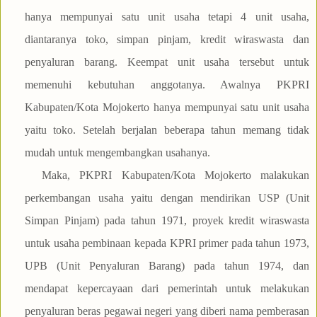
hanya mempunyai satu unit usaha tetapi 4 unit usaha,
diantaranya toko, simpan pinjam, kredit wiraswasta dan
penyaluran barang. Keempat unit usaha tersebut untuk
memenuhi kebutuhan anggotanya. Awalnya PKPRI
Kabupaten/Kota Mojokerto hanya mempunyai satu unit usaha
yaitu toko. Setelah berjalan beberapa tahun memang tidak
mudah untuk mengembangkan usahanya.
Maka, PKPRI Kabupaten/Kota Mojokerto malakukan
perkembangan usaha yaitu dengan mendirikan USP (Unit
Simpan Pinjam) pada tahun 1971, proyek kredit wiraswasta
untuk usaha pembinaan kepada KPRI primer pada tahun 1973,
UPB (Unit Penyaluran Barang) pada tahun 1974, dan
mendapat kepercayaan dari pemerintah untuk melakukan
penyaluran beras pegawai negeri yang diberi nama pemberasan