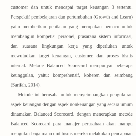
customer dan untuk mencapai target keuangan 3 tertentu.
Perspektif pembelajaran dan pertumbuhan (Growth and Learn)
yaitu memberikan penilaian yang merupakan pemacu untuk
membangun kompetisi personel, prasarana sistem informasi,
dan suasana lingkungan kerja yang diperlukan untuk
mewujudkan target keuangan, customer, dan proses bisnis
internal. Metode Balanced Scorecard mempunyai beberapa
keunggulan, yaitu: komprehensif, koheren dan seimbang
(Sarifah, 2014).
Metode ini berusaha untuk menyeimbangkan pengukuran
aspek keuangan dengan aspek nonkeuangan yang secara umum
dinamakan Balanced Scorecard, dengan menerapkan metode
Balanced Scorecard para manajer perusahaan akan mampu
mengukur bagaimana unit bisnis mereka melakukan pencapaian