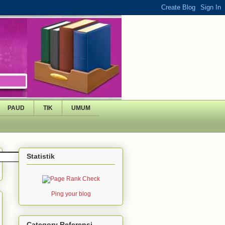
PAUD
TIK
UMUM
Statistik
Ping your blog
Category Referensi