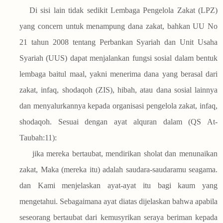
Di sisi lain tidak sedikit Lembaga Pengelola Zakat (LPZ)
yang concern untuk menampung dana zakat, bahkan UU No
21 tahun 2008 tentang Perbankan Syariah dan Unit Usaha
Syariah (UUS) dapat menjalankan fungsi sosial dalam bentuk
lembaga baitul maal, yakni menerima dana yang berasal dari
zakat, infaq, shodaqoh (ZIS), hibah, atau dana sosial lainnya
dan menyalurkannya kepada organisasi pengelola zakat, infaq,
shodaqoh. Sesuai dengan ayat alquran dalam (QS At-
Taubah:11):
jika mereka bertaubat, mendirikan sholat dan menunaikan
zakat, Maka (mereka itu) adalah saudara-saudaramu seagama.
dan Kami menjelaskan ayat-ayat itu bagi kaum yang
mengetahui. Sebagaimana ayat diatas dijelaskan bahwa apabila
seseorang bertaubat dari kemusyrikan seraya beriman kepada