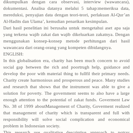
dikumpulkan dengan cara observasi, interview (wawancara),
dokumentasi. Analisa datanya melalui 5 tahap:memeriksa data,
mereduksi, penyajian data dengan teori-teori, perlakuan Al-Qur’an
Al-Hadits dan Ulama’, kemudian penarikan kesimpulan.
Dari hasil penelitian ini berusaha untuk mengetahui aset apa saja
yang terkena wajib zakat dan wajib dikeluarkan zakatnya. Dengan
menggunakan konsep-konsep metode perhitungan dari hasil
wawancara dari orang-orang yang kompeten dibidangnya.
ENGLISH:
In this globalisation era, charity has been much concern to avoid
social gap between the rich and poortrugh help, guidance and
develop the poor with material thing to fullfil their primary needs.
Charity create harmonious and prosperous and peace. Many studies
and research that shows that the instrument was able to give a
solution for poverty. The government seems to also have a large
enough attention to the potential of zakat funds. Goverment Law
No. 38 of 1999 aboutManagement of Charity, Goverment realized
that management of charity which is transparent and full with
responsibility will solve social complication and economical
problem in Indonesian society.
This research use qualitative descriptive approach to potray