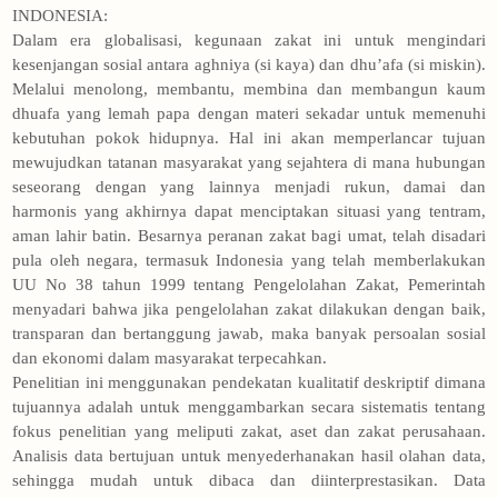
INDONESIA:
Dalam era globalisasi, kegunaan zakat ini untuk mengindari
kesenjangan sosial antara aghniya (si kaya) dan dhu’afa (si miskin).
Melalui menolong, membantu, membina dan membangun kaum
dhuafa yang lemah papa dengan materi sekadar untuk memenuhi
kebutuhan pokok hidupnya. Hal ini akan memperlancar tujuan
mewujudkan tatanan masyarakat yang sejahtera di mana hubungan
seseorang dengan yang lainnya menjadi rukun, damai dan
harmonis yang akhirnya dapat menciptakan situasi yang tentram,
aman lahir batin. Besarnya peranan zakat bagi umat, telah disadari
pula oleh negara, termasuk Indonesia yang telah memberlakukan
UU No 38 tahun 1999 tentang Pengelolahan Zakat, Pemerintah
menyadari bahwa jika pengelolahan zakat dilakukan dengan baik,
transparan dan bertanggung jawab, maka banyak persoalan sosial
dan ekonomi dalam masyarakat terpecahkan.
Penelitian ini menggunakan pendekatan kualitatif deskriptif dimana
tujuannya adalah untuk menggambarkan secara sistematis tentang
fokus penelitian yang meliputi zakat, aset dan zakat perusahaan.
Analisis data bertujuan untuk menyederhanakan hasil olahan data,
sehingga mudah untuk dibaca dan diinterprestasikan. Data