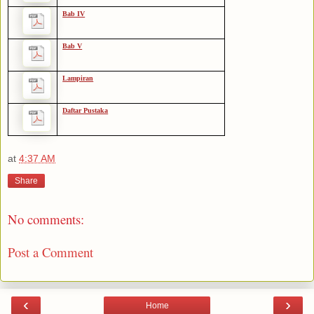
Bab IV
Bab V
Lampiran
Daftar Pustaka
at
4:37 AM
Share
No comments:
Post a Comment
‹
›
Home