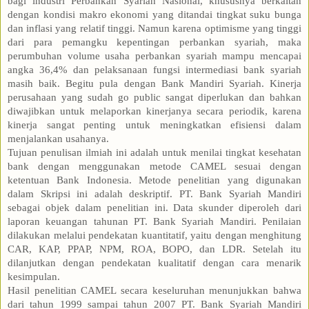
bagi industri Perbankan Syariah Nasional, khususnya berkaitan
dengan kondisi makro ekonomi yang ditandai tingkat suku bunga
dan inflasi yang relatif tinggi. Namun karena optimisme yang tinggi
dari para pemangku kepentingan perbankan syariah, maka
perumbuhan volume usaha perbankan syariah mampu mencapai
angka 36,4% dan pelaksanaan fungsi intermediasi bank syariah
masih baik. Begitu pula dengan Bank Mandiri Syariah. Kinerja
perusahaan yang sudah go public sangat diperlukan dan bahkan
diwajibkan untuk melaporkan kinerjanya secara periodik, karena
kinerja sangat penting untuk meningkatkan efisiensi dalam
menjalankan usahanya.
Tujuan penulisan ilmiah ini adalah untuk menilai tingkat kesehatan
bank dengan menggunakan metode CAMEL sesuai dengan
ketentuan Bank Indonesia. Metode penelitian yang digunakan
dalam Skripsi ini adalah deskriptif. PT. Bank Syariah Mandiri
sebagai objek dalam penelitian ini. Data skunder diperoleh dari
laporan keuangan tahunan PT. Bank Syariah Mandiri. Penilaian
dilakukan melalui pendekatan kuantitatif, yaitu dengan menghitung
CAR, KAP, PPAP, NPM, ROA, BOPO, dan LDR. Setelah itu
dilanjutkan dengan pendekatan kualitatif dengan cara menarik
kesimpulan.
Hasil penelitian CAMEL secara keseluruhan menunjukkan bahwa
dari tahun 1999 sampai tahun 2007 PT. Bank Syariah Mandiri