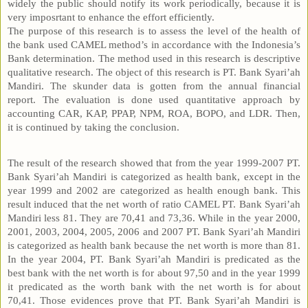
widely the public should notify its work periodically, because it is
very imposrtant to enhance the effort efficiently.
The purpose of this research is to assess the level of the health of
the bank used CAMEL method’s in accordance with the Indonesia’s
Bank determination. The method used in this research is descriptive
qualitative research. The object of this research is PT. Bank Syari’ah
Mandiri. The skunder data is gotten from the annual financial
report. The evaluation is done used quantitative approach by
accounting CAR, KAP, PPAP, NPM, ROA, BOPO, and LDR. Then,
it is continued by taking the conclusion.
The result of the research showed that from the year 1999-2007 PT.
Bank Syari’ah Mandiri is categorized as health bank, except in the
year 1999 and 2002 are categorized as health enough bank. This
result induced that the net worth of ratio CAMEL PT. Bank Syari’ah
Mandiri less 81. They are 70,41 and 73,36. While in the year 2000,
2001, 2003, 2004, 2005, 2006 and 2007 PT. Bank Syari’ah Mandiri
is categorized as health bank because the net worth is more than 81.
In the year 2004, PT. Bank Syari’ah Mandiri is predicated as the
best bank with the net worth is for about 97,50 and in the year 1999
it predicated as the worth bank with the net worth is for about
70,41. Those evidences prove that PT. Bank Syari’ah Mandiri is