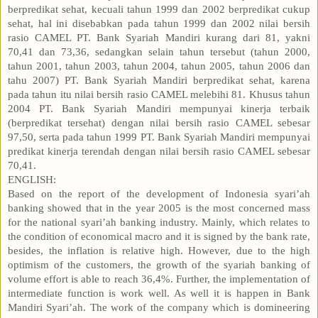
berpredikat sehat, kecuali tahun 1999 dan 2002 berpredikat cukup
sehat, hal ini disebabkan pada tahun 1999 dan 2002 nilai bersih
rasio CAMEL PT. Bank Syariah Mandiri kurang dari 81, yakni
70,41 dan 73,36, sedangkan selain tahun tersebut (tahun 2000,
tahun 2001, tahun 2003, tahun 2004, tahun 2005, tahun 2006 dan
tahu 2007) PT. Bank Syariah Mandiri berpredikat sehat, karena
pada tahun itu nilai bersih rasio CAMEL melebihi 81. Khusus tahun
2004 PT. Bank Syariah Mandiri mempunyai kinerja terbaik
(berpredikat tersehat) dengan nilai bersih rasio CAMEL sebesar
97,50, serta pada tahun 1999 PT. Bank Syariah Mandiri mempunyai
predikat kinerja terendah dengan nilai bersih rasio CAMEL sebesar
70,41.
ENGLISH:
Based on the report of the development of Indonesia syari’ah
banking showed that in the year 2005 is the most concerned mass
for the national syari’ah banking industry. Mainly, which relates to
the condition of economical macro and it is signed by the bank rate,
besides, the inflation is relative high. However, due to the high
optimism of the customers, the growth of the syariah banking of
volume effort is able to reach 36,4%. Further, the implementation of
intermediate function is work well. As well it is happen in Bank
Mandiri Syari’ah. The work of the company which is domineering