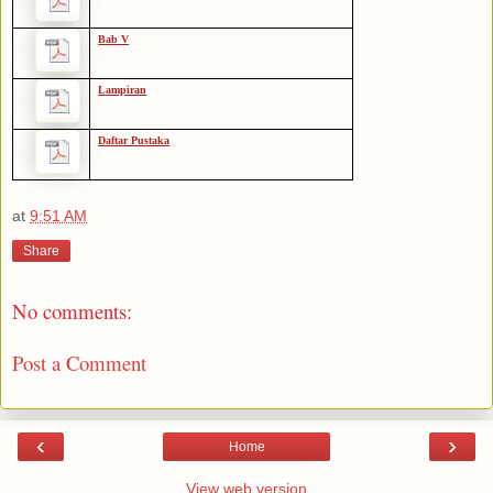
Bab V
Lampiran
Daftar Pustaka
at
9:51 AM
Share
No comments:
Post a Comment
‹
›
Home
View web version