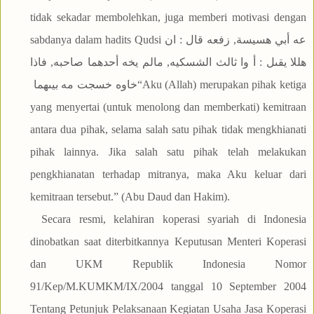
tidak sekadar membolehkan, juga memberi motivasi dengan
sabdanya dalam hadits Qudsi
عه أبي هسيسة, زفعه قال : ان
هللا يقىل : أ وا ثالث الشسكيه, مالم يخه أحدهما صاحبه, فاذا
خاوه خسجت مه بيىهما
“Aku (Allah) merupakan pihak ketiga
yang menyertai (untuk menolong dan memberkati) kemitraan
antara dua pihak, selama salah satu pihak tidak mengkhianati
pihak lainnya. Jika salah satu pihak telah melakukan
pengkhianatan terhadap mitranya, maka Aku keluar dari
kemitraan tersebut.” (Abu Daud dan Hakim).
Secara resmi, kelahiran koperasi syariah di Indonesia
dinobatkan saat diterbitkannya Keputusan Menteri Koperasi
dan UKM Republik Indonesia Nomor
91/Kep/M.KUMKM/IX/2004 tanggal 10 September 2004
Tentang Petunjuk Pelaksanaan Kegiatan Usaha Jasa Koperasi