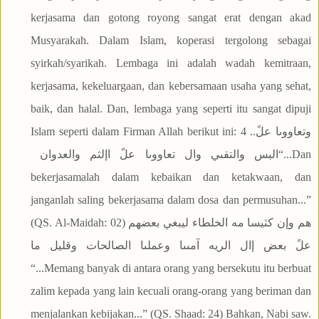
kerjasama dan gotong royong sangat erat dengan akad
Musyarakah. Dalam Islam, koperasi tergolong sebagai
syirkah/syarikah. Lembaga ini adalah wadah kemitraan,
kerjasama, kekeluargaan, dan kebersamaan usaha yang sehat,
baik, dan halal. Dan, lembaga yang seperti itu sangat dipuji
Islam seperti dalam Firman Allah berikut ini: 4 ..
وتعاووىا علً
البس والتقىي وال تعاووىا علً اإلثم والعدوان
“...Dan
bekerjasamalah dalam kebaikan dan ketakwaan, dan
janganlah saling bekerjasama dalam dosa dan permusuhan...”
(QS. Al-Maidah: 02)
هم وإن كثيسا مه الخلطاء ليبغي بعضهم
علً بعض إال الريه آمىىا وعملىا الصالحات وقليل ما
“...Memang banyak di antara orang yang bersekutu itu berbuat
zalim kepada yang lain kecuali orang-orang yang beriman dan
menjalankan kebijakan...” (QS. Shaad: 24) Bahkan, Nabi saw.