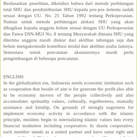
Berdasarkan penelitian, diketahui bahwa dari metode perhitungan
total SHU dan pendistribusian SHU kepada pos-pos tertentu sudah
sesuai dengan UU. No. 25 Tahun 1992 tentang Perkoperasian.
Namun untuk metode perhitungan alokasi SHU yang akan
dibagikan kepada anggota belum sesuai dengan UU Perkoperasian
dan Fatwa DSN-MUI No. 8 tentang Musyarakah dimana SHU yang
diterima anggota masih diukur dari aktifitas tabungan saja dan
belum mengakomodir kontribusi modal dan aktifitas usaha lainnya.
Sementara untuk pencatatan akuntansinya masih perlu
pengembangan di beberapa pencatatan.
ENGLISH:
In the globalization era, Indonesia needs economic institution such
as cooperation that beside of aim is for generate the profit also able
to be economy movers of the people collectively and also
accomodates sprituality values, culturally, togetherness, mutually
assistance and kinship. On grounds of strongly eagerness for
implement economy activity in accordance with the islamic
principle, muslims begin to internalizing islamic values into every
financial institution including cooperative. In sharia cooperative,
each member stands as a united partner and have same right and