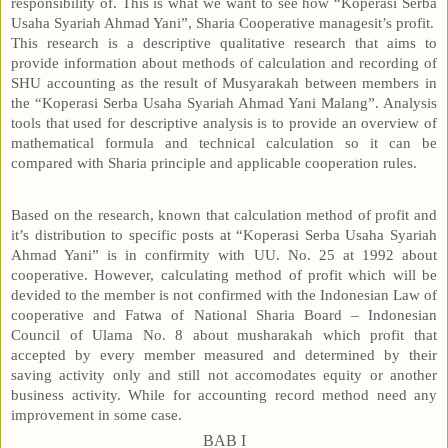
responsibility of. This is what we want to see how “Koperasi Serba
Usaha Syariah Ahmad Yani”, Sharia Cooperative managesit’s profit.
This research is a descriptive qualitative research that aims to
provide information about methods of calculation and recording of
SHU accounting as the result of Musyarakah between members in
the “Koperasi Serba Usaha Syariah Ahmad Yani Malang”. Analysis
tools that used for descriptive analysis is to provide an overview of
mathematical formula and technical calculation so it can be
compared with Sharia principle and applicable cooperation rules.
Based on the research, known that calculation method of profit and
it’s distribution to specific posts at “Koperasi Serba Usaha Syariah
Ahmad Yani” is in confirmity with UU. No. 25 at 1992 about
cooperative. However, calculating method of profit which will be
devided to the member is not confirmed with the Indonesian Law of
cooperative and Fatwa of National Sharia Board – Indonesian
Council of Ulama No. 8 about musharakah which profit that
accepted by every member measured and determined by their
saving activity only and still not accomodates equity or another
business activity. While for accounting record method need any
improvement in some case.
BAB I