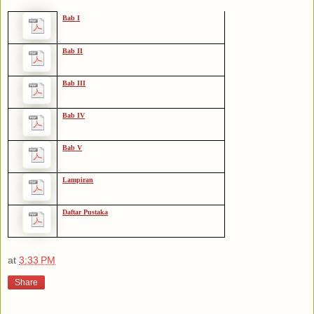
Bab I
Bab II
Bab III
Bab IV
Bab V
Lampiran
Daftar Pustaka
at
3:33 PM
Share