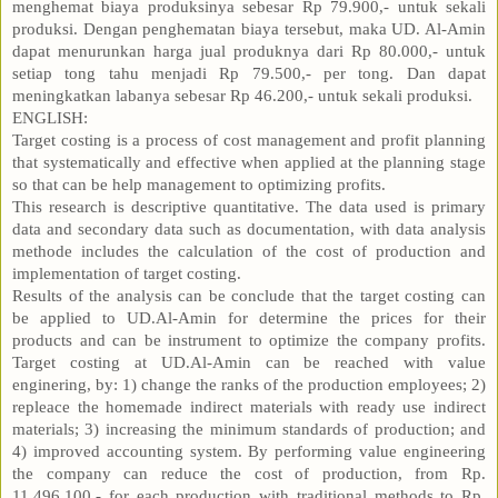
menghemat biaya produksinya sebesar Rp 79.900,- untuk sekali
produksi. Dengan penghematan biaya tersebut, maka UD. Al-Amin
dapat menurunkan harga jual produknya dari Rp 80.000,- untuk
setiap tong tahu menjadi Rp 79.500,- per tong. Dan dapat
meningkatkan labanya sebesar Rp 46.200,- untuk sekali produksi.
ENGLISH:
Target costing is a process of cost management and profit planning
that systematically and effective when applied at the planning stage
so that can be help management to optimizing profits.
This research is descriptive quantitative. The data used is primary
data and secondary data such as documentation, with data analysis
methode includes the calculation of the cost of production and
implementation of target costing.
Results of the analysis can be conclude that the target costing can
be applied to UD.Al-Amin for determine the prices for their
products and can be instrument to optimize the company profits.
Target costing at UD.Al-Amin can be reached with value
enginering, by: 1) change the ranks of the production employees; 2)
repleace the homemade indirect materials with ready use indirect
materials; 3) increasing the minimum standards of production; and
4) improved accounting system. By performing value engineering
the company can reduce the cost of production, from Rp.
11.496.100,- for each production with traditional methods to Rp.