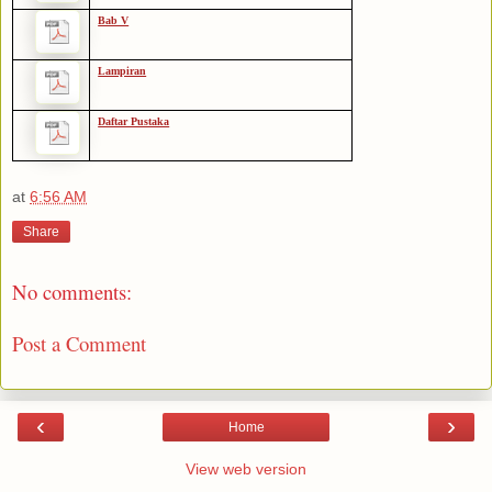
Bab V
Lampiran
Daftar Pustaka
at
6:56 AM
Share
No comments:
Post a Comment
‹
›
Home
View web version