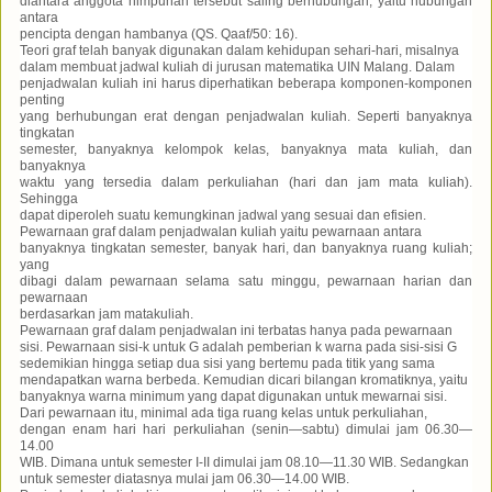
diantara anggota himpunan tersebut saling berhubungan, yaitu hubungan
antara
pencipta dengan hambanya (QS. Qaaf/50: 16).
Teori graf telah banyak digunakan dalam kehidupan sehari-hari, misalnya
dalam membuat jadwal kuliah di jurusan matematika UIN Malang. Dalam
penjadwalan kuliah ini harus diperhatikan beberapa komponen-komponen
penting
yang berhubungan erat dengan penjadwalan kuliah. Seperti banyaknya
tingkatan
semester, banyaknya kelompok kelas, banyaknya mata kuliah, dan
banyaknya
waktu yang tersedia dalam perkuliahan (hari dan jam mata kuliah).
Sehingga
dapat diperoleh suatu kemungkinan jadwal yang sesuai dan efisien.
Pewarnaan graf dalam penjadwalan kuliah yaitu pewarnaan antara
banyaknya tingkatan semester, banyak hari, dan banyaknya ruang kuliah;
yang
dibagi dalam pewarnaan selama satu minggu, pewarnaan harian dan
pewarnaan
berdasarkan jam matakuliah.
Pewarnaan graf dalam penjadwalan ini terbatas hanya pada pewarnaan
sisi. Pewarnaan sisi-k untuk G adalah pemberian k warna pada sisi-sisi G
sedemikian hingga setiap dua sisi yang bertemu pada titik yang sama
mendapatkan warna berbeda. Kemudian dicari bilangan kromatiknya, yaitu
banyaknya warna minimum yang dapat digunakan untuk mewarnai sisi.
Dari pewarnaan itu, minimal ada tiga ruang kelas untuk perkuliahan,
dengan enam hari hari perkuliahan (senin—sabtu) dimulai jam 06.30—
14.00
WIB. Dimana untuk semester I-II dimulai jam 08.10—11.30 WIB. Sedangkan
untuk semester diatasnya mulai jam 06.30—14.00 WIB.