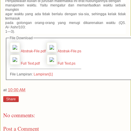
Penjadwalan kuliah di jurusan matematika ini erat hubungannya dengan
manajemen waktu. Yaitu mengatur dan memanfaatkan waktu sebaik
mungkin
agar waktu yang ada tidak berlalu dengan sia-sia, sehingga kelak tidak
termasuk
pada golongan orang-orang yang merugi dikarenakan waktu (QS.
Al-‘Ashr/103:
1—3).
File Download
Abstrak-File.pdf
Abstrak-File.ps
Full Text.pdf
Full Text.ps
File Lampiran:
Lampiran[1]
at
10:00 AM
Share
No comments:
Post a Comment