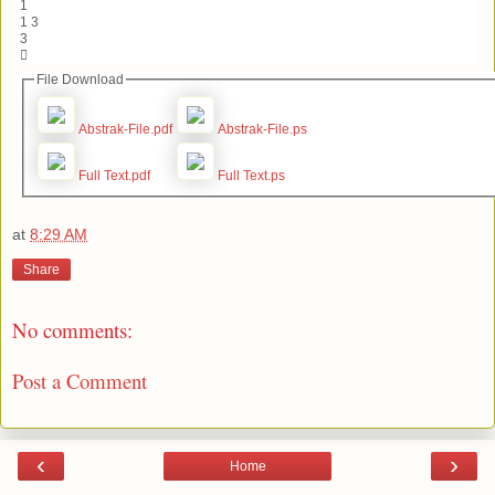
1
1 3
3

File Download
Abstrak-File.pdf
Abstrak-File.ps
Full Text.pdf
Full Text.ps
at
8:29 AM
Share
No comments:
Post a Comment
‹
›
Home