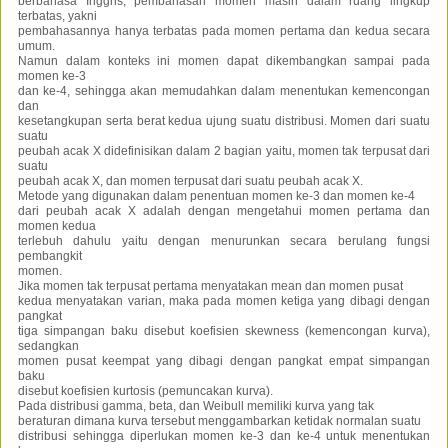
berbahasa Inggris, pembahasan momen masih dalam ruang lingkup
terbatas, yakni
pembahasannya hanya terbatas pada momen pertama dan kedua secara
umum.
Namun dalam konteks ini momen dapat dikembangkan sampai pada
momen ke-3
dan ke-4, sehingga akan memudahkan dalam menentukan kemencongan
dan
kesetangkupan serta berat kedua ujung suatu distribusi. Momen dari suatu
suatu
peubah acak X didefinisikan dalam 2 bagian yaitu, momen tak terpusat dari
suatu
peubah acak X, dan momen terpusat dari suatu peubah acak X.
Metode yang digunakan dalam penentuan momen ke-3 dan momen ke-4
dari peubah acak X adalah dengan mengetahui momen pertama dan
momen kedua
terlebuh dahulu yaitu dengan menurunkan secara berulang fungsi
pembangkit
momen.
Jika momen tak terpusat pertama menyatakan mean dan momen pusat
kedua menyatakan varian, maka pada momen ketiga yang dibagi dengan
pangkat
tiga simpangan baku disebut koefisien skewness (kemencongan kurva),
sedangkan
momen pusat keempat yang dibagi dengan pangkat empat simpangan
baku
disebut koefisien kurtosis (pemuncakan kurva).
Pada distribusi gamma, beta, dan Weibull memiliki kurva yang tak
beraturan dimana kurva tersebut menggambarkan ketidak normalan suatu
distribusi sehingga diperlukan momen ke-3 dan ke-4 untuk menentukan