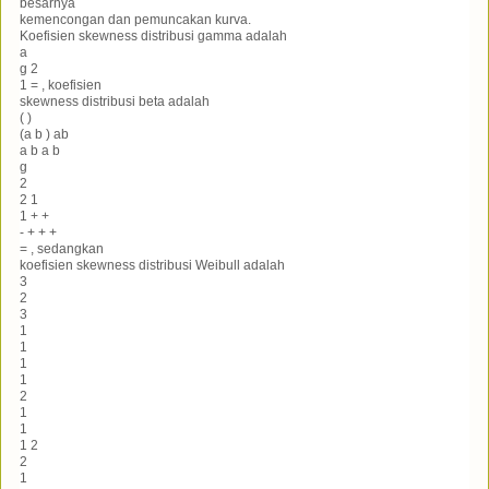
besarnya
kemencongan dan pemuncakan kurva.
Koefisien skewness distribusi gamma adalah
a
g 2
1 = , koefisien
skewness distribusi beta adalah
( )
(a b ) ab
a b a b
g
2
2 1
1 + +
- + + +
= , sedangkan
koefisien skewness distribusi Weibull adalah
3
2
3
1
1
1
1
2
1
1
1 2
2
1