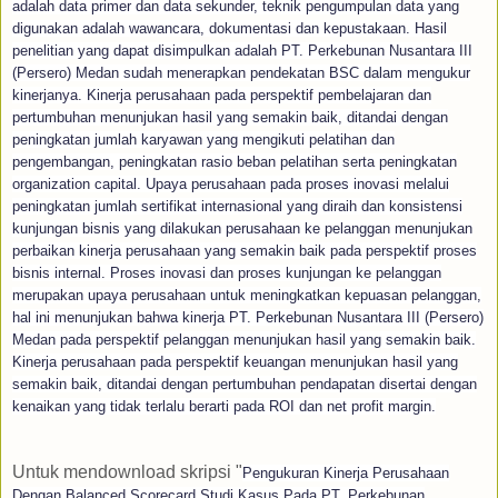
adalah data primer dan data sekunder, teknik pengumpulan data yang
digunakan adalah wawancara, dokumentasi dan kepustakaan. Hasil
penelitian yang dapat disimpulkan adalah PT. Perkebunan Nusantara III
(Persero) Medan sudah menerapkan pendekatan BSC dalam mengukur
kinerjanya. Kinerja perusahaan pada perspektif pembelajaran dan
pertumbuhan menunjukan hasil yang semakin baik, ditandai dengan
peningkatan jumlah karyawan yang mengikuti pelatihan dan
pengembangan, peningkatan rasio beban pelatihan serta peningkatan
organization capital. Upaya perusahaan pada proses inovasi melalui
peningkatan jumlah sertifikat internasional yang diraih dan konsistensi
kunjungan bisnis yang dilakukan perusahaan ke pelanggan menunjukan
perbaikan kinerja perusahaan yang semakin baik pada perspektif proses
bisnis internal. Proses inovasi dan proses kunjungan ke pelanggan
merupakan upaya perusahaan untuk meningkatkan kepuasan pelanggan,
hal ini menunjukan bahwa kinerja PT. Perkebunan Nusantara III (Persero)
Medan pada perspektif pelanggan menunjukan hasil yang semakin baik.
Kinerja perusahaan pada perspektif keuangan menunjukan hasil yang
semakin baik, ditandai dengan pertumbuhan pendapatan disertai dengan
kenaikan yang tidak terlalu berarti pada ROI dan net profit margin.
Untuk mendownload skripsi "
Pengukuran Kinerja Perusahaan
Dengan Balanced Scorecard Studi Kasus Pada PT. Perkebunan