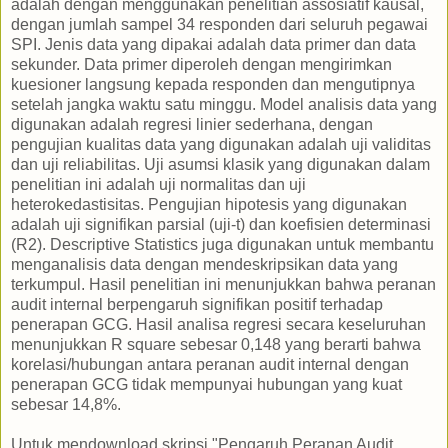
adalah dengan menggunakan penelitian assosiatif kausal,
dengan jumlah sampel 34 responden dari seluruh pegawai
SPI. Jenis data yang dipakai adalah data primer dan data
sekunder. Data primer diperoleh dengan mengirimkan
kuesioner langsung kepada responden dan mengutipnya
setelah jangka waktu satu minggu. Model analisis data yang
digunakan adalah regresi linier sederhana, dengan
pengujian kualitas data yang digunakan adalah uji validitas
dan uji reliabilitas. Uji asumsi klasik yang digunakan dalam
penelitian ini adalah uji normalitas dan uji
heterokedastisitas. Pengujian hipotesis yang digunakan
adalah uji signifikan parsial (uji-t) dan koefisien determinasi
(R2). Descriptive Statistics juga digunakan untuk membantu
menganalisis data dengan mendeskripsikan data yang
terkumpul. Hasil penelitian ini menunjukkan bahwa peranan
audit internal berpengaruh signifikan positif terhadap
penerapan GCG. Hasil analisa regresi secara keseluruhan
menunjukkan R square sebesar 0,148 yang berarti bahwa
korelasi/hubungan antara peranan audit internal dengan
penerapan GCG tidak mempunyai hubungan yang kuat
sebesar 14,8%.
Untuk mendownload skripsi "Pengaruh Peranan Audit