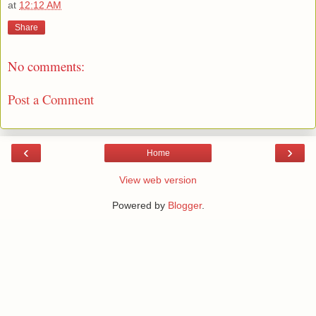
at
12:12 AM
Share
No comments:
Post a Comment
‹
›
Home
View web version
Powered by
Blogger
.