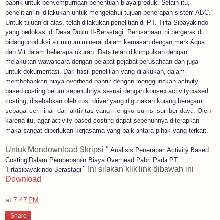
pabrik untuk penyempurnaan penentuan biaya produk. Selain itu,
penelitian ini dilakukan untuk mengetahui tujuan penerapan sistem ABC.
Untuk tujuan di atas, telah dilakukan penelitian di PT. Tirta Sibayakindo
yang berlokasi di Desa Doulu II-Berastagi. Perusahaan ini bergerak di
bidang produksi air minum mineral dalam kemasan dengan merk Aqua
dan Vit dalam beberapa ukuran. Data telah dikumpulkan dengan
melakukan wawancara dengan pejabat-pejabat perusahaan dan juga
untuk dokumentasi. Dari hasil penelitian yang dilakukan, dalam
membebankan biaya overhead pabrik dengan menggunakan activity
based costing belum sepenuhnya sesuai dengan konsep activity based
costing, disebabkan oleh cost driver yang digunakan kurang beragam
sebagai cerminan dari aktivitas yang mengkonsumsi sumber daya. Oleh
karena itu, agar activity based costing dapat sepenuhnya diterapkan
maka sangat diperlukan kerjasama yang baik antara pihak yang terkait.
Untuk Mendownload Skripsi "
Analisis Penerapan Activity Based
Costing Dalam Pembebanan Biaya Overhead Pabri Pada PT.
" Ini silakan klik link dibawah ini
Tirtasibayakindo-Berastagi
Download
at
7:47 PM
Share