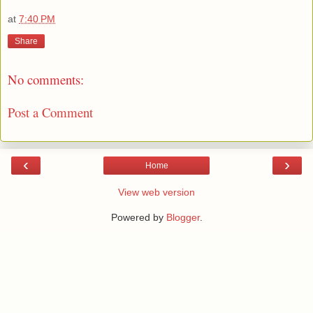
at
7:40 PM
Share
No comments:
Post a Comment
‹
›
Home
View web version
Powered by
Blogger
.