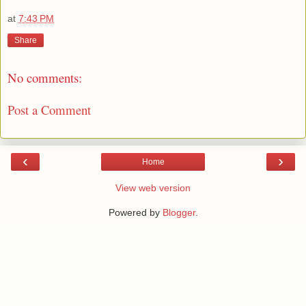
at
7:43 PM
Share
No comments:
Post a Comment
‹
›
Home
View web version
Powered by
Blogger
.